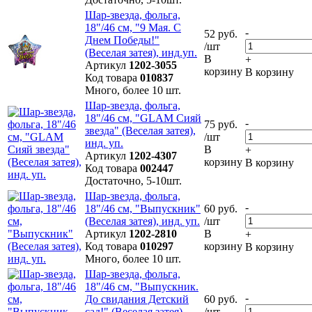
Шар-звезда, фольга,
18"/46 см, "9 Мая. С
-
52 руб.
Днем Победы!"
/шт
(Веселая затея), инд.уп.
В
+
Артикул
1202-3055
корзину
В корзину
Код товара
010837
Много, более 10 шт.
Шар-звезда, фольга,
18"/46 см, "GLAM Сияй
-
75 руб.
звезда" (Веселая затея),
/шт
инд. уп.
В
+
Артикул
1202-4307
корзину
В корзину
Код товара
002447
Достаточно, 5-10шт.
Шар-звезда, фольга,
-
18"/46 см, "Выпускник"
60 руб.
(Веселая затея), инд. уп.
/шт
Артикул
1202-2810
В
+
Код товара
010297
корзину
В корзину
Много, более 10 шт.
Шар-звезда, фольга,
18"/46 см, "Выпускник.
-
До свидания Детский
60 руб.
сад!" (Веселая затея),
/шт