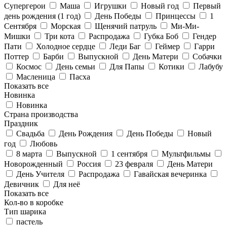
Супергерои
Маша
Игрушки
Новый год
Первый
день рождения (1 год)
День Победы
Принцессы
1
Сентября
Морская
Щенячий патруль
Ми-Ми-
Мишки
Три кота
Распродажа
Губка Боб
Гендер
Пати
Холодное сердце
Леди Баг
Геймер
Гарри
Поттер
Барби
Выпускной
День Матери
Собачки
Космос
День семьи
Для Папы
Котики
Лабубу
Масленица
Пасха
Показать все
Новинка
Новинка
Страна производства
Праздник
Свадьба
День Рождения
День Победы
Новый
год
Любовь
8 марта
Выпускной
1 сентября
Мультфильмы
Новорожденный
Россия
23 февраля
День Матери
День Учителя
Распродажа
Гавайская вечеринка
Девичник
Для неё
Показать все
Кол-во в коробке
Тип шарика
пастель