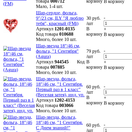
товара
000712
корзину
В корзину
Мало, 1-4 шт.
Шар-сердце, фольга,
-
9"/23 см, ILY "Я люблю
30 руб.
тебя", красный (FMi)
/шт
Артикул
1201-0135
В
+
Код товара
010688
корзину
В корзину
Много, более 10 шт.
Шар-звезда 18"/46 см,
-
фольга, "1 Сентября"
79 руб.
(Agura)
/шт
Артикул
944545
Код
В
+
товара
007885
корзину
В корзину
Много, более 10 шт.
Шар-звезда, фольга,
18"/46 см, "1 Сентября.
-
60 руб.
Первый раз в 1 класс"
/шт
(Веселая затея), инд. уп.
В
+
Артикул
1202-4153
корзину
В корзину
Код товара
003066
Много, более 10 шт.
Шар-звезда, фольга,
18"/46 см, "1 Сентября.
-
60 руб.
С Днем знаний!"
/шт