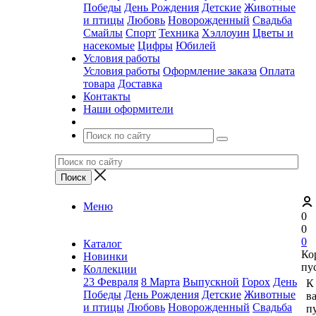
Победы
День Рождения
Детские
Животные
и птицы
Любовь
Новорожденный
Свадьба
Смайлы
Спорт
Техника
Хэллоуин
Цветы и
насекомые
Цифры
Юбилей
Условия работы
Условия работы
Оформление заказа
Оплата
товара
Доставка
Контакты
Наши оформители
Меню
0
0
0
Каталог
Ко
Новинки
пу
Коллекции
23 Февраля
8 Марта
Выпускной
Горох
День
К
Победы
День Рождения
Детские
Животные
в
и птицы
Любовь
Новорожденный
Свадьба
пу