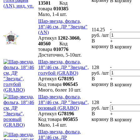
корзину
В корзину
13501
Код
товара
010385
Мало, 1-4 шт.
Шар-звезда, фольга,
18"/46 см, ДР "Звезды"
-
114.25
(AN)
руб. /шт
Артикул
1202-3060,
В
+
40560
Код
корзину
В корзину
товара
010776
Достаточно, 5-10шт.
Шар-звезда, фольга,
-
18"/46 см, ДР "Звезды",
128
голубой (GRABO)
руб. /шт
Артикул
G78195
В
+
Код товара
006545
корзину
В корзину
Много, более 10 шт.
Шар-звезда, фольга,
-
18"/46 см, ДР "Звезды",
128
розовый (GRABO)
руб. /шт
Артикул
G78196
В
+
Код товара
005855
корзину
В корзину
Мало, 1-4 шт.
Шар-звезда, фольга,
18"/46 см, ДР