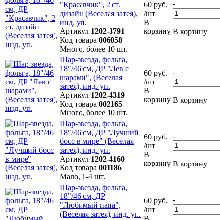
-
"Красавчик", 2 ст.
60 руб.
дизайн (Веселая затея),
/шт
инд. уп.
В
+
Артикул
1202-3791
корзину
В корзину
Код товара
006058
Много, более 10 шт.
Шар-звезда, фольга,
18"/46 см, ДР "Лев с
-
60 руб.
шарами", (Веселая
/шт
затея), инд. уп.
В
+
Артикул
1202-4319
корзину
В корзину
Код товара
002165
Много, более 10 шт.
Шар-звезда, фольга,
18"/46 см, ДР "Лучший
-
60 руб.
босс в мире" (Веселая
/шт
затея), инд. уп.
В
+
Артикул
1202-4160
корзину
В корзину
Код товара
001186
Мало, 1-4 шт.
Шар-звезда, фольга,
18"/46 см, ДР
-
60 руб.
"Любимый папа",
/шт
(Веселая затея), инд. уп.
В
+