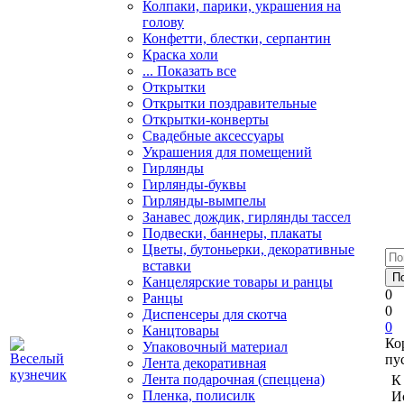
Колпаки, парики, украшения на
голову
Конфетти, блестки, серпантин
Краска холи
... Показать все
Открытки
Открытки поздравительные
Открытки-конверты
Свадебные аксессуары
Украшения для помещений
Гирлянды
Гирлянды-буквы
Гирлянды-вымпелы
Занавес дождик, гирлянды тассел
Подвески, баннеры, плакаты
Цветы, бутоньерки, декоративные
вставки
Канцелярские товары и ранцы
0
Ранцы
0
Диспенсеры для скотча
0
Канцтовары
Ко
Упаковочный материал
пу
Лента декоративная
Лента подарочная (спеццена)
К
Пленка, полисилк
И