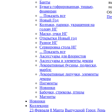
Банты
в
Бумага гофрированная, тишью,
н
фоамиран
Об
... Показать все
Пе
Новый Год
Колпаки, парики, украшения на
голову НГ
Маски, очки НГ
Открытки Новый год
Разное НГ
Сервировка стола НГ
... Показать все
Аксессуары для флористов
Аксессуары и элементы декора
Декоративные бусины, подвески,
марблс
Декоративные липучки, элементы
декора
Пигменты
Новинки
Бабочки, стрекозы, птицы
Магниты
Новинки
Коллекции
23 Февраля
8 Марта
Выпускной
Горох
День