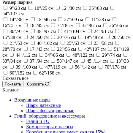
Размер шарика
9"/23 см
10"/25 см
12"/30 см
35"/88 см
54"/137 см
14"/36 см
18"/46 см
27"/69 см
11"/28 см
16"/41 см
18"/45 см
7"/18 см
32"/82 см
26"/66 см
36"/91 см
38"/97 см
41"/104 см
24"/61 см
15"/38 см
24"/60 см
30"/76 см
19"/48 см
20"/50 см
21"/53 см
40"/102 см
25"/63 см
23"/58 см
28"/70 см
17"/43 см
22"/56 см
42"/107 см
51"/129
см
44"/112 см
34"/86 см
48"/122 см
29"/74 см
33"/84 см
37"/94 см
58"/147 см
45"/114 см
13"/33
см
39"/100 см
47"/119 см
56"/142 см
70"/178 см
60"/152 см
62"/158 см
Показать все
Показать
Сбросить
Каталог
Воздушные шары
Шары латексные
Шары фольгированные
Гелий, оборудование и аксессуары
Гелий и ГО
Компрессоры и насосы
Коробки для шаров (макс. скидка 15%)