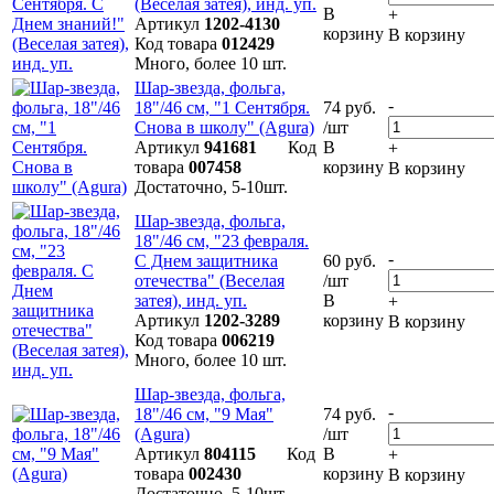
(Веселая затея), инд. уп.
В
+
Артикул
1202-4130
корзину
В корзину
Код товара
012429
Много, более 10 шт.
Шар-звезда, фольга,
-
18"/46 см, "1 Сентября.
74 руб.
Снова в школу" (Agura)
/шт
Артикул
941681
Код
В
+
товара
007458
корзину
В корзину
Достаточно, 5-10шт.
Шар-звезда, фольга,
18"/46 см, "23 февраля.
-
С Днем защитника
60 руб.
отечества" (Bеселая
/шт
затея), инд. уп.
В
+
Артикул
1202-3289
корзину
В корзину
Код товара
006219
Много, более 10 шт.
Шар-звезда, фольга,
-
18"/46 см, "9 Мая"
74 руб.
(Agura)
/шт
Артикул
804115
Код
В
+
товара
002430
корзину
В корзину
Достаточно, 5-10шт.