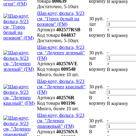
товара
000639
корзину
В корзину
Достаточно, 5-10шт.
Шар-круг, фольга, 9/23
-
см, "Горох белый на
30 руб.
розовом" (FM)
/шт
Артикул
402577RSB
В
+
Код товара
044837
корзину
В корзину
Достаточно, 5-10шт.
Шар-круг, фольга, 9/23
-
см, "Леденец зеленый"
30 руб.
(FM)
/шт
Артикул
402576VE
В
+
Код товара
009548
корзину
В корзину
Много, более 10 шт.
Шар-круг, фольга, 9/23
-
см, "Леденец красный"
30 руб.
(FM)
/шт
Артикул
402576R
В
+
Код товара
001196
корзину
В корзину
Много, более 10 шт.
Шар-круг, фольга, 9/23
-
см, "Леденец
30 руб.
оранжевый" (FM)
/шт
Артикул
402576NA
В
+