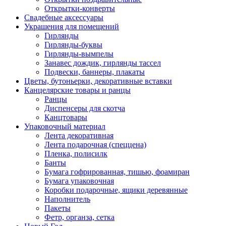
Открытки-конверты
Свадебные аксессуары
Украшения для помещений
Гирлянды
Гирлянды-буквы
Гирлянды-вымпелы
Занавес дождик, гирлянды тассел
Подвески, баннеры, плакаты
Цветы, бутоньерки, декоративные вставки
Канцелярские товары и ранцы
Ранцы
Диспенсеры для скотча
Канцтовары
Упаковочный материал
Лента декоративная
Лента подарочная (спеццена)
Пленка, полисилк
Банты
Бумага гофрированная, тишью, фоамиран
Бумага упаковочная
Коробки подарочные, ящики деревянные
Наполнитель
Пакеты
Фетр, органза, сетка