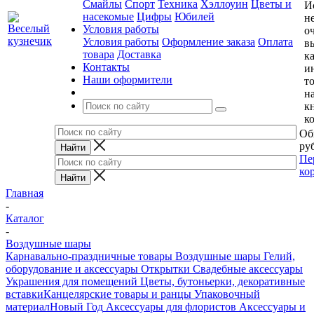
Смайлы
Спорт
Техника
Хэллоуин
Цветы и
И
насекомые
Цифры
Юбилей
н
Условия работы
о
Условия работы
Оформление заказа
Оплата
в
товара
Доставка
к
Контакты
и
Наши оформители
т
н
к
к
Об
руб
Пе
ко
Главная
-
Каталог
-
Воздушные шары
Карнавально-праздничные товары
Воздушные шары
Гелий,
оборудование и аксессуары
Открытки
Свадебные аксессуары
Украшения для помещений
Цветы, бутоньерки, декоративные
вставки
Канцелярские товары и ранцы
Упаковочный
материал
Новый Год
Аксессуары для флористов
Аксессуары и