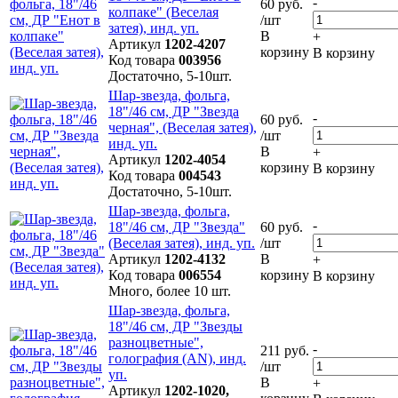
-
60 руб.
колпаке" (Веселая
/шт
затея), инд. уп.
В
+
Артикул
1202-4207
корзину
В корзину
Код товара
003956
Достаточно, 5-10шт.
Шар-звезда, фольга,
18"/46 см, ДР "Звезда
-
60 руб.
черная", (Веселая затея),
/шт
инд. уп.
В
+
Артикул
1202-4054
корзину
В корзину
Код товара
004543
Достаточно, 5-10шт.
Шар-звезда, фольга,
-
18"/46 см, ДР "Звезда"
60 руб.
(Веселая затея), инд. уп.
/шт
Артикул
1202-4132
В
+
Код товара
006554
корзину
В корзину
Много, более 10 шт.
Шар-звезда, фольга,
18"/46 см, ДР "Звезды
разноцветные",
-
211 руб.
голография (AN), инд.
/шт
уп.
В
+
Артикул
1202-1020,