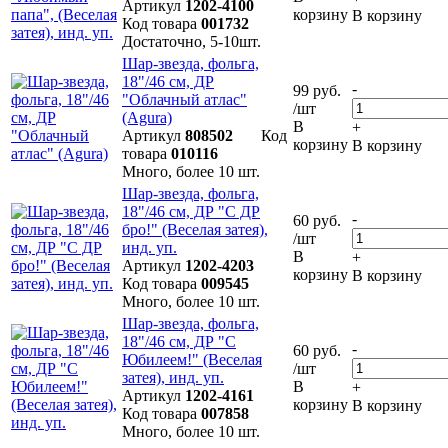
Артикул
1202-4100
корзину
В корзину
Код товара
001732
Достаточно, 5-10шт.
Шар-звезда, фольга,
18"/46 см, ДР
-
99 руб.
"Облачный атлас"
/шт
(Agura)
В
+
Артикул
808502
Код
корзину
В корзину
товара
010116
Много, более 10 шт.
Шар-звезда, фольга,
18"/46 см, ДР "С ДР
-
60 руб.
бро!" (Веселая затея),
/шт
инд. уп.
В
+
Артикул
1202-4203
корзину
В корзину
Код товара
009545
Много, более 10 шт.
Шар-звезда, фольга,
18"/46 см, ДР "С
-
60 руб.
Юбилеем!" (Веселая
/шт
затея), инд. уп.
В
+
Артикул
1202-4161
корзину
В корзину
Код товара
007858
Много, более 10 шт.