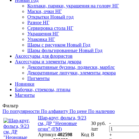
Новый Год
Колпаки, парики, украшения на голову НГ
Маски, очки НГ
Открытки Новый год
Разное НГ
Сервировка стола НГ
Украшения НГ
Упаковка НГ
Шары с рисунком Новый Год
Шары фольгированные Новый Год
Аксессуары для флористов
Аксессуары и элементы декора
Декоративные бусины, подвески, марблс
Декоративные липучки, элементы декора
Пигменты
Новинки
Бабочки, стрекозы, птицы
Магниты
Фильтр
По популярности
По алфавиту
По цене
По наличию
Шар-круг, фольга, 9/23
-
см, ДР "Неоновые
30 руб.
огни" (FM)
/шт
Артикул
402598
Код
В
+