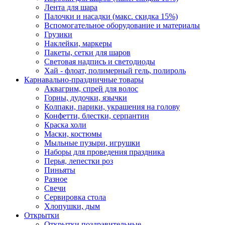
Лента для шара
Палочки и насадки (макс. скидка 15%)
Вспомогательное оборудование и материалы
Грузики
Наклейки, маркеры
Пакеты, сетки для шаров
Световая надпись и светодиоды
Хай - флоат, полимерный гель, полироль
Карнавально-праздничные товары
Аквагрим, спрей для волос
Горны, дудочки, язычки
Колпаки, парики, украшения на голову
Конфетти, блестки, серпантин
Краска холи
Маски, костюмы
Мыльные пузыри, игрушки
Наборы для проведения праздника
Перья, лепестки роз
Пиньяты
Разное
Свечи
Сервировка стола
Хлопушки, дым
Открытки
Открытки поздравительные