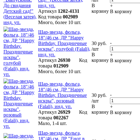
инд. уп.
В
+
Артикул
1202-4131
корзину
В корзину
Код товара
002989
Много, более 10 шт.
Шар-звезда, фольга,
18"/46 см, ДР "Happy
-
Birthday. Праздничные
30 руб.
искры", голубой (Falali),
/шт
инд. уп.
В
+
Артикул
26930
Код
корзину
В корзину
товара
012909
Много, более 10 шт.
Шар-звезда, фольга,
18"/46 см, ДР "Happy
-
Birthday. Праздничные
30 руб.
искры", розовый
/шт
(Falali), инд. уп.
В
+
Артикул
26929
Код
корзину
В корзину
товара
002267
Мало, 1-4 шт.
Шар-звезда, фольга,
18"/46 см, ДР "Енот в