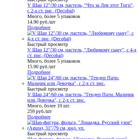
V Шар 12"/30 см, пастель, "Что за Лев этот Тигр",
с 2-х ст. рис, (Decobal)
Много, более 5 упаковок
14.90
руб.
/шт
Подробнее
Быстрый просмотр
V Шар 12"/30 см, пастель, "Любимому сыну", с 4-х
ст. рис, (Decobal)
Много, более 5 упаковок
15.90
руб.
/шт
Подробнее
Быстрый просмотр
V Шар 24"/60 см, пастель, "Гендер Пати. Мальчик
или Девочка", с 2-х ст. рис.
Много, более 10 шт.
259
руб.
/шт
Подробнее
Быстрый просмотр