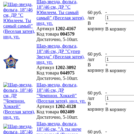
Шар-звезда, фольга,
18"/46 см, ДР "С
-
Юбилеем. Ты самый
60 руб.
самый" (Веселая затея),
/шт
инд. уп.
В
+
Артикул
1202-4167
корзину
В корзину
Код товара
004579
Достаточно, 5-10шт.
Шар-звезда, фольга,
18"/46 см, ДР "Супер
-
60 руб.
Звезда" (Веселая затея),
/шт
инд. уп.
В
+
Артикул
1202-3092
корзину
В корзину
Код товара
044975
Достаточно, 5-10шт.
Шар-звезда, фольга,
18"/46 см, ДР
-
60 руб.
"Чемпион. Хоккей"
/шт
(Веселая затея), инд. уп.
В
+
Артикул
1202-4128
корзину
В корзину
Код товара
002409
Достаточно, 5-10шт.
Шар-звезда, фольга,
18"/46 см, "А ты ниче
-
60 руб.