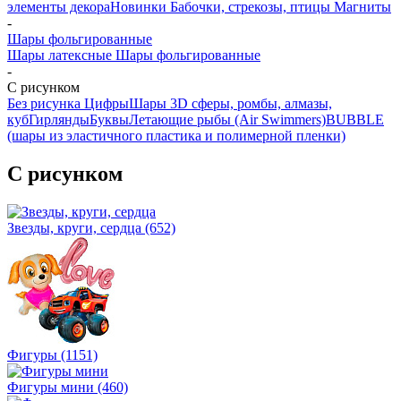
элементы декора
Новинки
Бабочки, стрекозы, птицы
Магниты
-
Шары фольгированные
Шары латексные
Шары фольгированные
-
С рисунком
Без рисунка
Цифры
Шары 3D сферы, ромбы, алмазы,
куб
Гирлянды
Буквы
Летающие рыбы (Air Swimmers)
BUBBLE
(шары из эластичного пластика и полимерной пленки)
С рисунком
Звезды, круги, сердца
(652)
Фигуры
(1151)
Фигуры мини
(460)