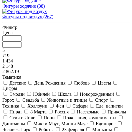
Фигуры ходячие
(38)
Фигуры под воздух
(267)
Фильтр:
Цена
5
719
1 434
2 148
2 862.19
Тематика
Детские
День Рождения
Любовь
Цветы
Цифры
Эмодзи
Юбилей
Школа
Новорожденный
Горох
Свадьба
Животные и птицы
Спорт
Техника
Хэллоуин
Феи
Сафари
Еда, напитки
Пират
8 Марта
Россия
Насекомые
Приколы
Стич и Лило
Пони
Пожелания, комплименты
Динозавры
Микки Маус, Минни Маус
Единорог
Человек-Паук
Роботы
23 февраля
Миньоны