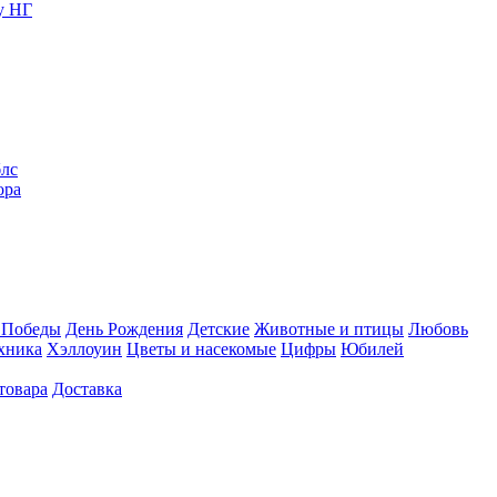
у НГ
блс
ора
 Победы
День Рождения
Детские
Животные и птицы
Любовь
хника
Хэллоуин
Цветы и насекомые
Цифры
Юбилей
товара
Доставка