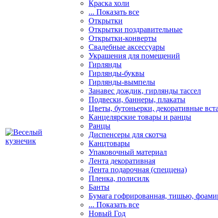
Краска холи
... Показать все
Открытки
Открытки поздравительные
Открытки-конверты
Свадебные аксессуары
Украшения для помещений
Гирлянды
Гирлянды-буквы
Гирлянды-вымпелы
Занавес дождик, гирлянды тассел
Подвески, баннеры, плакаты
Цветы, бутоньерки, декоративные вст
Канцелярские товары и ранцы
Ранцы
Диспенсеры для скотча
Канцтовары
Упаковочный материал
Лента декоративная
Лента подарочная (спеццена)
Пленка, полисилк
Банты
Бумага гофрированная, тишью, фоами
... Показать все
Новый Год