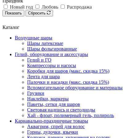
Праздник
Новый год
Любовь
Распродажа
Показать
Сбросить
Каталог
Воздушные шары
Шары латексные
Шары фольгированные
Гелий, оборудование и аксессуары
Гелий и ГО
Компрессоры и насосы
Коробки для шаров (макс. скидка 15%)
Лента для шара
Палочки и насадки (макс. скидка 15%)
Вспомогательное оборудование и материалы
Грузики
Наклейки, маркеры
Пакеты, сетки для шаров
Световая надпись и светодиоды
Хай - флоат, полимерный гель, полироль
Карнавально-праздничные товары
Аквагрим, спрей для волос
Горны, дудочки, язычки
Колпаки, парики, украшения на голову