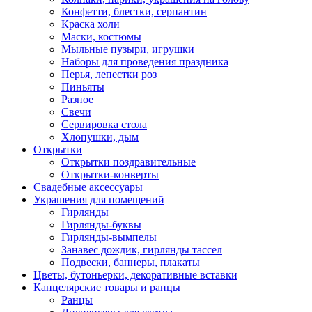
Конфетти, блестки, серпантин
Краска холи
Маски, костюмы
Мыльные пузыри, игрушки
Наборы для проведения праздника
Перья, лепестки роз
Пиньяты
Разное
Свечи
Сервировка стола
Хлопушки, дым
Открытки
Открытки поздравительные
Открытки-конверты
Свадебные аксессуары
Украшения для помещений
Гирлянды
Гирлянды-буквы
Гирлянды-вымпелы
Занавес дождик, гирлянды тассел
Подвески, баннеры, плакаты
Цветы, бутоньерки, декоративные вставки
Канцелярские товары и ранцы
Ранцы