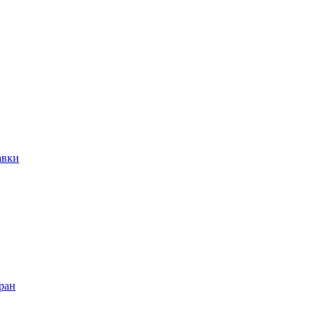
авки
ран