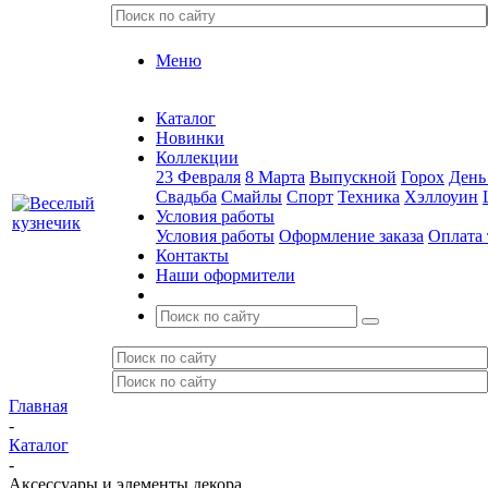
Меню
Каталог
Новинки
Коллекции
23 Февраля
8 Марта
Выпускной
Горох
День
Свадьба
Смайлы
Спорт
Техника
Хэллоуин
Условия работы
Условия работы
Оформление заказа
Оплата 
Контакты
Наши оформители
Главная
-
Каталог
-
Аксессуары и элементы декора