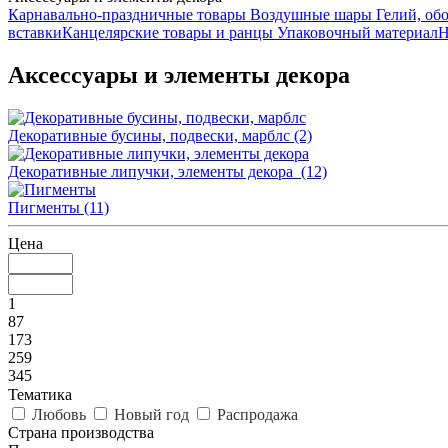
Карнавально-праздничные товары
Воздушные шары
Гелий, обо
вставки
Канцелярские товары и ранцы
Упаковочный материал
Н
Аксессуары и элементы декора
Декоративные бусины, подвески, марблс
(2)
Декоративные липучки, элементы декора
(12)
Пигменты
(11)
Цена
1
87
173
259
345
Тематика
Любовь
Новый год
Распродажа
Страна производства