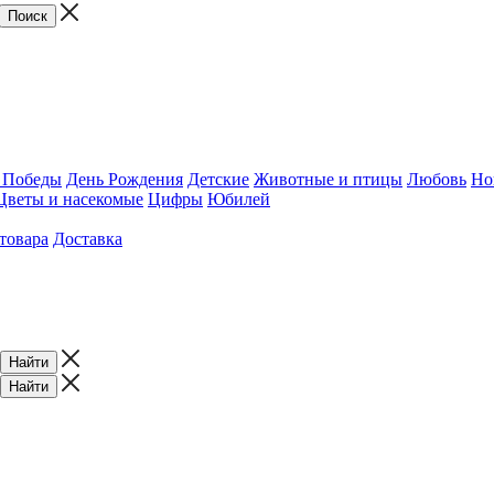
 Победы
День Рождения
Детские
Животные и птицы
Любовь
Но
Цветы и насекомые
Цифры
Юбилей
товара
Доставка