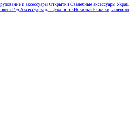
рудование и аксессуары
Открытки
Свадебные аксессуары
Украш
овый Год
Аксессуары для флористов
Новинки
Бабочки, стрекоз