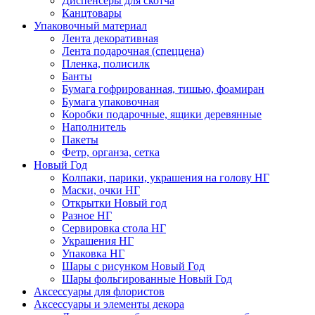
Диспенсеры для скотча
Канцтовары
Упаковочный материал
Лента декоративная
Лента подарочная (спеццена)
Пленка, полисилк
Банты
Бумага гофрированная, тишью, фоамиран
Бумага упаковочная
Коробки подарочные, ящики деревянные
Наполнитель
Пакеты
Фетр, органза, сетка
Новый Год
Колпаки, парики, украшения на голову НГ
Маски, очки НГ
Открытки Новый год
Разное НГ
Сервировка стола НГ
Украшения НГ
Упаковка НГ
Шары с рисунком Новый Год
Шары фольгированные Новый Год
Аксессуары для флористов
Аксессуары и элементы декора