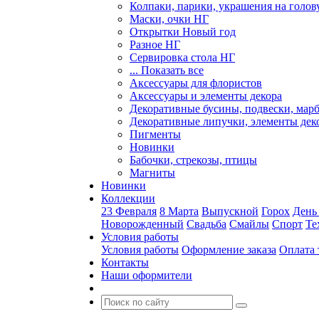
Колпаки, парики, украшения на голов
Маски, очки НГ
Открытки Новый год
Разное НГ
Сервировка стола НГ
... Показать все
Аксессуары для флористов
Аксессуары и элементы декора
Декоративные бусины, подвески, мар
Декоративные липучки, элементы дек
Пигменты
Новинки
Бабочки, стрекозы, птицы
Магниты
Новинки
Коллекции
23 Февраля
8 Марта
Выпускной
Горох
День
Новорожденный
Свадьба
Смайлы
Спорт
Те
Условия работы
Условия работы
Оформление заказа
Оплата 
Контакты
Наши оформители