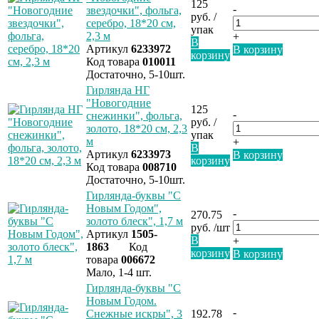
125
-
звездочки", фольга,
руб. /
серебро, 18*20 см,
упак
2,3 м
+
В
Артикул
6233972
В корзину
корзину
Код товара
010011
Достаточно, 5-10шт.
Гирлянда НГ
"Новогодние
125
-
снежинки", фольга,
руб. /
золото, 18*20 см, 2,3
упак
м
+
В
Артикул
6233973
В корзину
корзину
Код товара
008710
Достаточно, 5-10шт.
Гирлянда-буквы "С
Новым Годом",
-
270.75
золото блеск", 1,7 м
руб. /шт
Артикул
1505-
В
+
1863
Код
корзину
В корзину
товара
006672
Мало, 1-4 шт.
Гирлянда-буквы "С
Новым Годом.
-
Снежные искры", 3
192.78