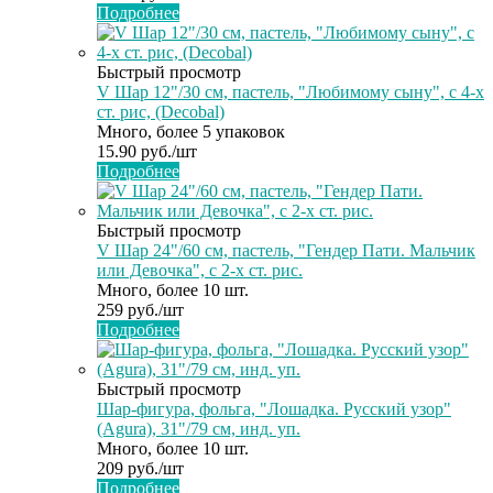
Подробнее
Быстрый просмотр
V Шар 12"/30 см, пастель, "Любимому сыну", с 4-х
ст. рис, (Decobal)
Много, более 5 упаковок
15.90
руб.
/шт
Подробнее
Быстрый просмотр
V Шар 24"/60 см, пастель, "Гендер Пати. Мальчик
или Девочка", с 2-х ст. рис.
Много, более 10 шт.
259
руб.
/шт
Подробнее
Быстрый просмотр
Шар-фигура, фольга, "Лошадка. Русский узор"
(Agura), 31"/79 см, инд. уп.
Много, более 10 шт.
209
руб.
/шт
Подробнее