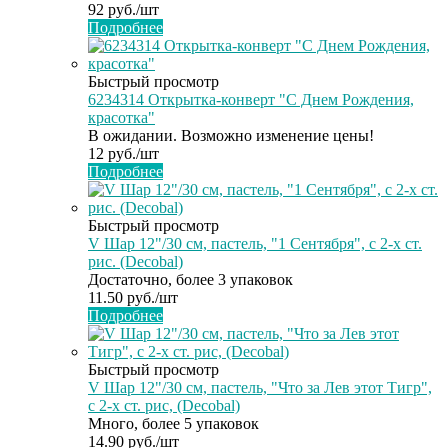
92
руб.
/шт
Подробнее
Быстрый просмотр
6234314 Открытка-конверт "С Днем Рождения,
красотка"
В ожидании. Возможно изменение цены!
12
руб.
/шт
Подробнее
Быстрый просмотр
V Шар 12"/30 см, пастель, "1 Сентября", с 2-х ст.
рис. (Decobal)
Достаточно, более 3 упаковок
11.50
руб.
/шт
Подробнее
Быстрый просмотр
V Шар 12"/30 см, пастель, "Что за Лев этот Тигр",
с 2-х ст. рис, (Decobal)
Много, более 5 упаковок
14.90
руб.
/шт