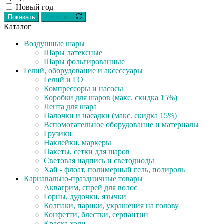
Новый год
Показать
Сбросить
Каталог
Воздушные шары
Шары латексные
Шары фольгированные
Гелий, оборудование и аксессуары
Гелий и ГО
Компрессоры и насосы
Коробки для шаров (макс. скидка 15%)
Лента для шара
Палочки и насадки (макс. скидка 15%)
Вспомогательное оборудование и материалы
Грузики
Наклейки, маркеры
Пакеты, сетки для шаров
Световая надпись и светодиоды
Хай - флоат, полимерный гель, полироль
Карнавально-праздничные товары
Аквагрим, спрей для волос
Горны, дудочки, язычки
Колпаки, парики, украшения на голову
Конфетти, блестки, серпантин
Краска холи