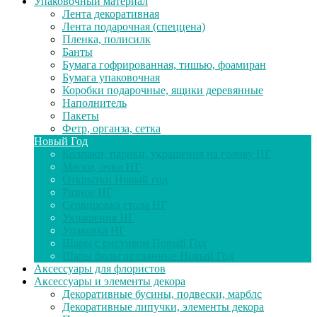
Упаковочный материал
Лента декоративная
Лента подарочная (спеццена)
Пленка, полисилк
Банты
Бумага гофрированная, тишью, фоамиран
Бумага упаковочная
Коробки подарочные, ящики деревянные
Наполнитель
Пакеты
Фетр, органза, сетка
Новый Год
Колпаки, парики, украшения на голову НГ
Маски, очки НГ
Открытки Новый год
Разное НГ
Сервировка стола НГ
Украшения НГ
Упаковка НГ
Шары с рисунком Новый Год
Шары фольгированные Новый Год
Аксессуары для флористов
Аксессуары и элементы декора
Декоративные бусины, подвески, марблс
Декоративные липучки, элементы декора