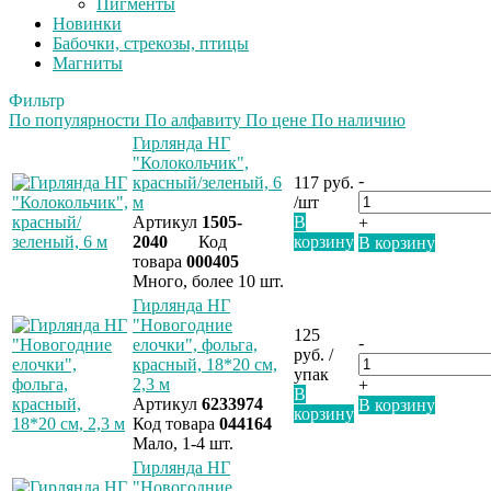
Пигменты
Новинки
Бабочки, стрекозы, птицы
Магниты
Фильтр
По популярности
По алфавиту
По цене
По наличию
Гирлянда НГ
"Колокольчик",
-
красный/зеленый, 6
117 руб.
м
/шт
Артикул
1505-
В
+
2040
Код
корзину
В корзину
товара
000405
Много, более 10 шт.
Гирлянда НГ
"Новогодние
125
-
елочки", фольга,
руб. /
красный, 18*20 см,
упак
2,3 м
+
В
Артикул
6233974
В корзину
корзину
Код товара
044164
Мало, 1-4 шт.
Гирлянда НГ
"Новогодние