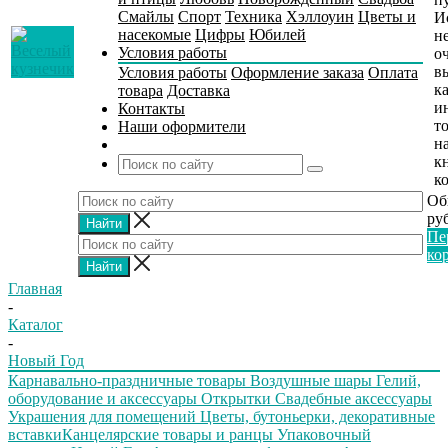
Смайлы
Спорт
Техника
Хэллоуин
Цветы и
И
насекомые
Цифры
Юбилей
н
Условия работы
о
в
Условия работы
Оформление заказа
Оплата
к
товара
Доставка
и
Контакты
т
Наши оформители
н
к
к
Об
руб
Пе
ко
Главная
-
Каталог
-
Новый Год
Карнавально-праздничные товары
Воздушные шары
Гелий,
оборудование и аксессуары
Открытки
Свадебные аксессуары
Украшения для помещений
Цветы, бутоньерки, декоративные
вставки
Канцелярские товары и ранцы
Упаковочный