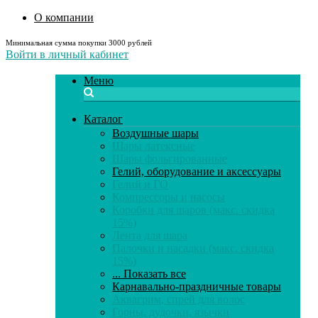
О компании
Минимальная сумма покупки 3000 рублей
Войти в личный кабинет
Меню
Каталог
Воздушные шары
Шары латексные
Шары фольгированные
Гелий, оборудование и аксессуары
Гелий и ГО
Компрессоры и насосы
Коробки для шаров (макс. скидка
15%)
Лента для шара
Палочки и насадки (макс. скидка
15%)
... Показать все
Карнавально-праздничные товары
Аквагрим, спрей для волос
Горны, дудочки, язычки