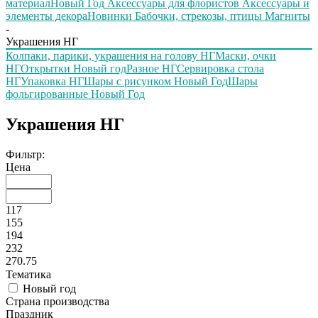
материал
Новый Год
Аксессуары для флористов
Аксессуары и
элементы декора
Новинки
Бабочки, стрекозы, птицы
Магниты
-
Украшения НГ
Колпаки, парики, украшения на голову НГ
Маски, очки
НГ
Открытки Новый год
Разное НГ
Сервировка стола
НГ
Упаковка НГ
Шары с рисунком Новый Год
Шары
фольгированные Новый Год
Украшения НГ
Фильтр:
Цена
117
155
194
232
270.75
Тематика
Новый год
Страна производства
Праздник