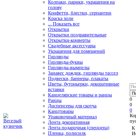
Колпаки, парики, украшения на
голову
Конфетти, блестки, серпантин
Краска холи
... Показать все
Открытки
Открытки поздравительные
Открытки-конверты
Свадебные аксессуары
Украшения для помещений
Гирлянды
Гирлянды-буквы
Гирлянды-вымпелы
Занавес дождик, гирлянды тассел
Подвески, баннеры, плакаты
Цветы, бутоньерки, декоративные
вставки
Канцелярские товары и ранцы
0
Ранцы
0
Диспенсеры для скотча
0
Канцтовары
Ко
Упаковочный материал
пу
Лента декоративная
Лента подарочная (спеццена)
К
Пленка, полисилк
И