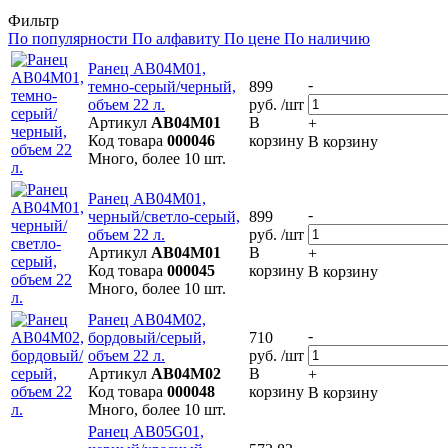
Фильтр
По популярности
По алфавиту
По цене
По наличию
Ранец AB04M01,
-
темно-серый/черный,
899
объем 22 л.
руб. /шт
Артикул
AB04M01
В
+
Код товара
000046
корзину
В корзину
Много, более 10 шт.
Ранец AB04M01,
-
черный/светло-серый,
899
объем 22 л.
руб. /шт
Артикул
AB04M01
В
+
Код товара
000045
корзину
В корзину
Много, более 10 шт.
Ранец AB04M02,
-
бордовый/серый,
710
объем 22 л.
руб. /шт
Артикул
AB04M02
В
+
Код товара
000048
корзину
В корзину
Много, более 10 шт.
Ранец AB05G01,
-