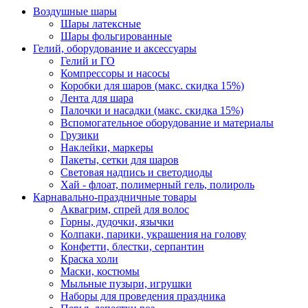
Воздушные шары
Шары латексные
Шары фольгированные
Гелий, оборудование и аксессуары
Гелий и ГО
Компрессоры и насосы
Коробки для шаров (макс. скидка 15%)
Лента для шара
Палочки и насадки (макс. скидка 15%)
Вспомогательное оборудование и материалы
Грузики
Наклейки, маркеры
Пакеты, сетки для шаров
Световая надпись и светодиоды
Хай - флоат, полимерный гель, полироль
Карнавально-праздничные товары
Аквагрим, спрей для волос
Горны, дудочки, язычки
Колпаки, парики, украшения на голову
Конфетти, блестки, серпантин
Краска холи
Маски, костюмы
Мыльные пузыри, игрушки
Наборы для проведения праздника