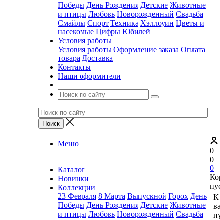
Победы
День Рождения
Детские
Животные
и птицы
Любовь
Новорожденный
Свадьба
Смайлы
Спорт
Техника
Хэллоуин
Цветы и
насекомые
Цифры
Юбилей
Условия работы
Условия работы
Оформление заказа
Оплата
товара
Доставка
Контакты
Наши оформители
Меню
0
0
0
Каталог
Ко
Новинки
пу
Коллекции
23 Февраля
8 Марта
Выпускной
Горох
День
К
Победы
День Рождения
Детские
Животные
в
и птицы
Любовь
Новорожденный
Свадьба
пу