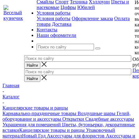
Смайлы
Спорт
Техника
Хэллоуин
Цветы и
И
насекомые
Цифры
Юбилей
н
Условия работы
о
Условия работы
Оформление заказа
Оплата
в
товара
Доставка
к
Контакты
и
Наши оформители
т
н
к
к
Об
руб
Пе
ко
Главная
-
Каталог
-
Канцелярские товары и ранцы
Карнавально-праздничные товары
Воздушные шары
Гелий,
оборудование и аксессуары
Открытки
Свадебные аксессуары
Украшения для помещений
Цветы, бутоньерки, декоративные
вставки
Канцелярские товары и ранцы
Упаковочный
материал
Новый Год
Аксессуары для флористов
Аксессуары и