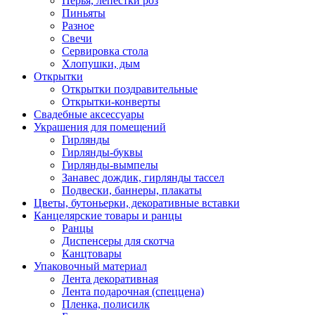
Перья, лепестки роз
Пиньяты
Разное
Свечи
Сервировка стола
Хлопушки, дым
Открытки
Открытки поздравительные
Открытки-конверты
Свадебные аксессуары
Украшения для помещений
Гирлянды
Гирлянды-буквы
Гирлянды-вымпелы
Занавес дождик, гирлянды тассел
Подвески, баннеры, плакаты
Цветы, бутоньерки, декоративные вставки
Канцелярские товары и ранцы
Ранцы
Диспенсеры для скотча
Канцтовары
Упаковочный материал
Лента декоративная
Лента подарочная (спеццена)
Пленка, полисилк