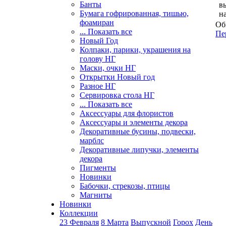
Банты
в
Бумага гофрированная, тишью,
н
фоамиран
Об
... Показать все
Пе
Новый Год
Колпаки, парики, украшения на
голову НГ
Маски, очки НГ
Открытки Новый год
Разное НГ
Сервировка стола НГ
... Показать все
Аксессуары для флористов
Аксессуары и элементы декора
Декоративные бусины, подвески,
марблс
Декоративные липучки, элементы
декора
Пигменты
Новинки
Бабочки, стрекозы, птицы
Магниты
Новинки
Коллекции
23 Февраля
8 Марта
Выпускной
Горох
День