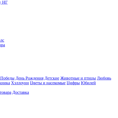
у НГ
блс
ора
 Победы
День Рождения
Детские
Животные и птицы
Любовь
хника
Хэллоуин
Цветы и насекомые
Цифры
Юбилей
товара
Доставка