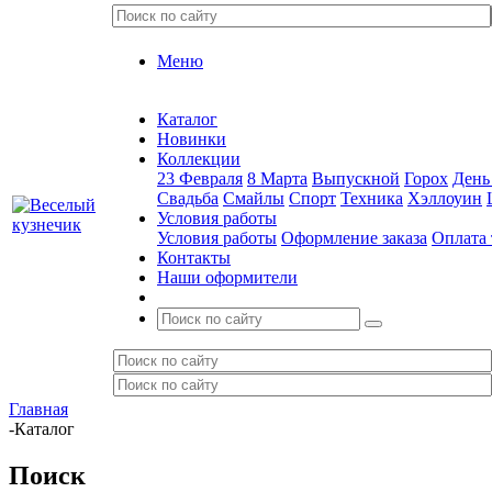
Меню
Каталог
Новинки
Коллекции
23 Февраля
8 Марта
Выпускной
Горох
День
Свадьба
Смайлы
Спорт
Техника
Хэллоуин
Условия работы
Условия работы
Оформление заказа
Оплата 
Контакты
Наши оформители
Главная
-
Каталог
Поиск