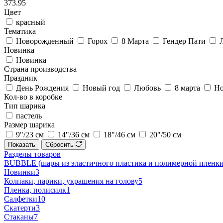
373.95
Цвет
красный
Тематика
Новорожденный
Горох
8 Марта
Гендер Пати
Новинка
Новинка
Страна производства
Праздник
День Рождения
Новый год
Любовь
8 марта
Но
Кол-во в коробке
Тип шарика
пастель
Размер шарика
9"/23 см
14"/36 см
18"/46 см
20"/50 см
Показать
Сбросить
Разделы товаров
BUBBLE (шары из эластичного пластика и полимерной пленки
Новинки
3
Колпаки, парики, украшения на голову
5
Пленка, полисилк
1
Салфетки
10
Скатерти
3
Стаканы
7