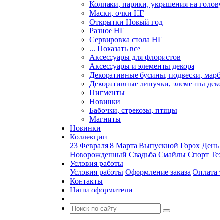
Колпаки, парики, украшения на голов
Маски, очки НГ
Открытки Новый год
Разное НГ
Сервировка стола НГ
... Показать все
Аксессуары для флористов
Аксессуары и элементы декора
Декоративные бусины, подвески, мар
Декоративные липучки, элементы дек
Пигменты
Новинки
Бабочки, стрекозы, птицы
Магниты
Новинки
Коллекции
23 Февраля
8 Марта
Выпускной
Горох
День
Новорожденный
Свадьба
Смайлы
Спорт
Те
Условия работы
Условия работы
Оформление заказа
Оплата 
Контакты
Наши оформители