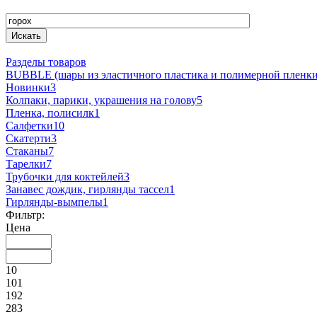
Разделы товаров
BUBBLE (шары из эластичного пластика и полимерной пленки
Новинки
3
Колпаки, парики, украшения на голову
5
Пленка, полисилк
1
Салфетки
10
Скатерти
3
Стаканы
7
Тарелки
7
Трубочки для коктейлей
3
Занавес дождик, гирлянды тассел
1
Гирлянды-вымпелы
1
Фильтр:
Цена
10
101
192
283