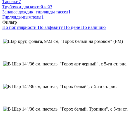
Тарелки
7
Трубочки для коктейлей
3
Занавес дождик, гирлянды тассел
1
Гирлянды-вымпелы
1
Фильтр
По популярности
По алфавиту
По цене
По наличию