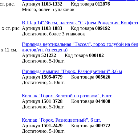
Артикул
1103-1332
Код товара
012876
Много, более 5 упаковок
B Шар 14"/36 см, пастель, "С Днем Рождения. Конфетти"
Артикул
1103-1883
Код товара
009192
Достаточно, более 3 упаковок
Гирлянда вертикальная "Тассел", горох голубой на бело
листов/уп. (спеецена)
Артикул
521232
Код товара
000102
Достаточно, 5-10шт.
Гирлянда-вымпел "Горох. Разноцветный" 3.6 м
Артикул
1505-0779
Код товара
005626
Достаточно, 5-10шт.
Колпак "Горох. Золотой на розовом", 6 шт.
Артикул
1501-3728
Код товара
044008
Достаточно, 5-10шт.
Колпак "Горох. Разноцветный", 6 шт.
Артикул
1501-2429
Код товара
009772
Достаточно, 5-10шт.