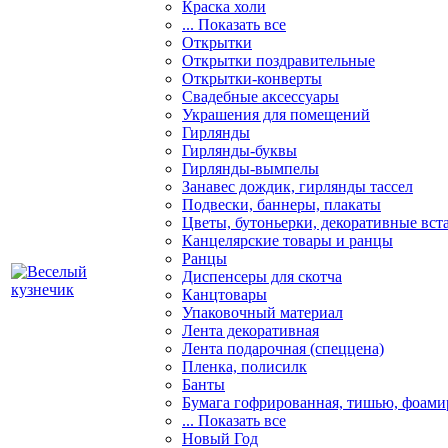
Краска холи
... Показать все
Открытки
Открытки поздравительные
Открытки-конверты
Свадебные аксессуары
Украшения для помещений
Гирлянды
Гирлянды-буквы
Гирлянды-вымпелы
Занавес дождик, гирлянды тассел
Подвески, баннеры, плакаты
Цветы, бутоньерки, декоративные вст
Канцелярские товары и ранцы
Ранцы
Диспенсеры для скотча
Канцтовары
Упаковочный материал
Лента декоративная
Лента подарочная (спеццена)
Пленка, полисилк
Банты
Бумага гофрированная, тишью, фоами
... Показать все
Новый Год