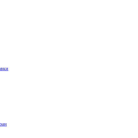
авки
ран