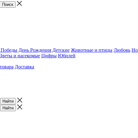
 Победы
День Рождения
Детские
Животные и птицы
Любовь
Но
Цветы и насекомые
Цифры
Юбилей
товара
Доставка