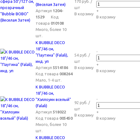
170 руб. /
(Веселая Затея)
шт
Артикул
1204-
+
В корзину
1529
Код
В корзину
товара
010108
Много, более 10
шт.
К BUBBLE DECO
18"/46 см,
-
"Паутина" (Falali),
54 руб. /
инд. уп
шт
+
Артикул
5514186
В корзину
В корзину
Код товара
008264
Мало, 1-4 шт.
К BUBBLE DECO
18"/46 см,
-
"Хэллоуин вселый"
92 руб. /
(Falali)
шт
Артикул
518022
+
В корзину
Код товара
005450
В корзину
Много, более 10
шт.
К BUBBLE DECO