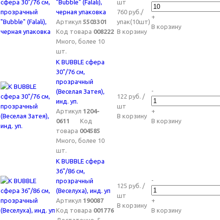
"Bubble" (Falali),
шт
черная упаковка
760 руб./
+
Артикул
5503301
упак(10шт)
В корзину
Код товара
008222
В корзину
Много, более 10
шт.
K BUBBLE сфера
30"/76 см,
прозрачный
-
(Веселая Затея),
122 руб. /
инд. уп.
шт
Артикул
1204-
+
В корзину
0611
Код
В корзину
товара
004585
Много, более 10
шт.
K BUBBLE сфера
36"/86 см,
-
прозрачный
125 руб. /
(Веселуха), инд. уп
шт
Артикул
190087
+
В корзину
Код товара
001776
В корзину