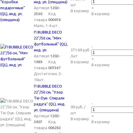
инд. уп. (спеццена)
шт
Артикул
1202-
+
В корзину
2560
Код
В корзину
товара
000418
Мало, 1-4 шт.
П BUBBLE DECO
22"/56 см, "Мяч
футбольный" (QL),
-
инд. уп
371.69 руб.
Артикул
1202-
/шт
+
1989
Код
В корзину
В корзину
товара
007367
Достаточно, 5-
10шт.
П BUBBLE DECO
22"/56 см, "Узор
Tie-Dye. Спирали
-
радуга" (QL), инд.
99 руб. /
уп. (спеццена)
шт
Артикул
1202-
+
В корзину
3807
Код
В корзину
товара
006282