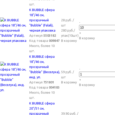
шт.
K BUBBLE сфера
18"/46 см,
прозрачный
28 руб. /
-
"Bubble" (Falali),
шт
черная упаковка
280 руб./
+
Артикул
5503182
упак(10шт)
В корзину
Код товара
009847
В корзину
Много, более 10
шт.
K BUBBLE сфера
18"/46 см,
прозрачный
-
"Bubble" (Веселуха),
59 руб. /
инд. уп.
шт
+
Артикул
751801
В корзину
В корзину
Код товара
004183
Много, более 10
шт.
K BUBBLE сфера
20"/51 см,
прозрачный
39.90 руб. /