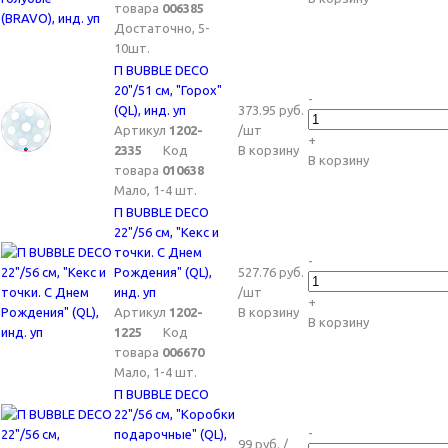
товара
006385
Достаточно, 5-
10шт.
П BUBBLE DECO
20"/51 см, "Горох"
-
(QL), инд. уп
373.95 руб.
Артикул
1202-
/шт
+
2335
Код
В корзину
В корзину
товара
010638
Мало, 1-4 шт.
П BUBBLE DECO
22"/56 см, "Кекс и
точки. С Днем
-
Рождения" (QL),
527.76 руб.
инд. уп
/шт
+
Артикул
1202-
В корзину
В корзину
1225
Код
товара
006670
Мало, 1-4 шт.
П BUBBLE DECO
22"/56 см, "Коробки
-
подарочные" (QL),
99 руб. /