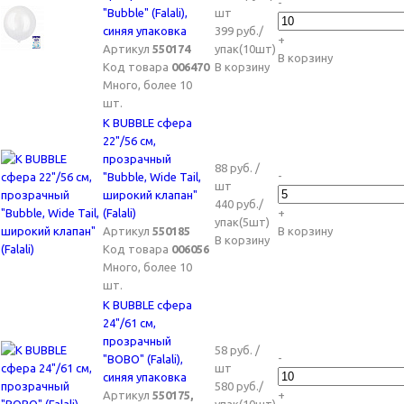
-
"Bubble" (Falali),
шт
синяя упаковка
399 руб./
+
Артикул
550174
упак(10шт)
В корзину
Код товара
006470
В корзину
Много, более 10
шт.
K BUBBLE сфера
22"/56 см,
прозрачный
88 руб. /
-
"Bubble, Wide Tail,
шт
широкий клапан"
440 руб./
(Falali)
+
упак(5шт)
Артикул
550185
В корзину
В корзину
Код товара
006056
Много, более 10
шт.
K BUBBLE сфера
24"/61 см,
прозрачный
58 руб. /
-
"BOBO" (Falali),
шт
синяя упаковка
580 руб./
Артикул
550175,
+