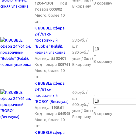
упак(10шт)
1204-1301
Код
В корзину
В корзину
товара
000802
Много, более 10
шт.
K BUBBLE сфера
24"/61 см,
прозрачный
58 руб. /
-
"Bubble" (Falali),
шт
черная упаковка
580 руб./
+
Артикул
5502401
упак(10шт)
В корзину
Код товара
009761
В корзину
Много, более 10
шт.
K BUBBLE сфера
24"/61 см,
60 руб. /
-
прозрачный
шт
"BОВО" (Веселуха)
600 руб./
Артикул
190361
+
упак(10шт)
Код товара
044593
В корзину
В корзину
Много, более 10
шт.
K BUBBLE сфера