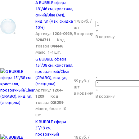
A BUBBLE сфера
18"/46 см, кристалл,
синий/Blue (AN),
-
инд. уп (мак. скидка
178 руб. /
10%)
шт
+
Артикул
1204-0929,
В корзину
В корзину
8284711
Код
товара
044448
Мало, 1-4 шт.
G BUBBLE сфера
15"/38 см, кристалл,
прозрачный/Clear
-
(GRABO), инд. уп,
99 руб. /
(спеццена)
шт
Артикул
1204-
+
В корзину
1209
Код
В корзину
товара
003259
Много, более 10
шт.
K BUBBLE сфера
5"/13 см,
прозрачный
18 руб. /