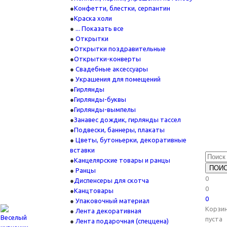
Конфетти, блестки, серпантин
Краска холи
... Показать все
Открытки
Открытки поздравительные
Открытки-конверты
Свадебные аксессуары
Украшения для помещений
Гирлянды
Гирлянды-буквы
Гирлянды-вымпелы
Занавес дождик, гирлянды тассел
Подвески, баннеры, плакаты
Цветы, бутоньерки, декоративные
вставки
Канцелярские товары и ранцы
Ранцы
0
Диспенсеры для скотча
0
Канцтовары
0
Упаковочный материал
Корзи
Лента декоративная
пуста
Лента подарочная (спеццена)