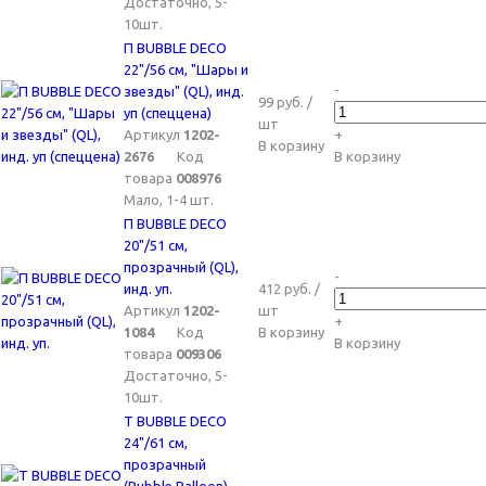
Достаточно, 5-
10шт.
П BUBBLE DECO
22"/56 см, "Шары и
-
звезды" (QL), инд.
99 руб. /
уп (спеццена)
шт
Артикул
1202-
+
В корзину
2676
Код
В корзину
товара
008976
Мало, 1-4 шт.
П BUBBLE DECO
20"/51 см,
прозрачный (QL),
-
инд. уп.
412 руб. /
Артикул
1202-
шт
+
1084
Код
В корзину
В корзину
товара
009306
Достаточно, 5-
10шт.
Т BUBBLE DECO
24"/61 см,
прозрачный