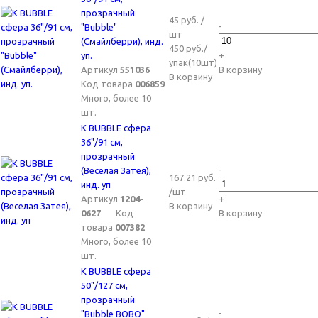
прозрачный
45 руб. /
-
"Bubble"
шт
(Смайлберри), инд.
450 руб./
уп.
+
упак(10шт)
Артикул
551036
В корзину
В корзину
Код товара
006859
Много, более 10
шт.
K BUBBLE сфера
36"/91 см,
прозрачный
-
(Веселая Затея),
167.21 руб.
инд. уп
/шт
Артикул
1204-
+
В корзину
0627
Код
В корзину
товара
007382
Много, более 10
шт.
K BUBBLE сфера
50"/127 см,
прозрачный
-
"Bubble BOBO"