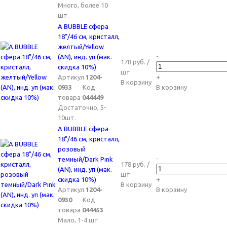
Много, более 10
шт.
A BUBBLE сфера
18"/46 см, кристалл,
желтый/Yellow
-
(AN), инд. уп (мак.
178 руб. /
скидка 10%)
шт
Артикул
1204-
+
В корзину
0933
Код
В корзину
товара
044449
Достаточно, 5-
10шт.
A BUBBLE сфера
18"/46 см, кристалл,
розовый
-
темный/Dark Pink
178 руб. /
(AN), инд. уп (мак.
шт
скидка 10%)
+
В корзину
Артикул
1204-
В корзину
0930
Код
товара
044453
Мало, 1-4 шт.