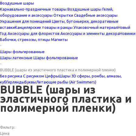
Воздушные шары
Карнавально-праздничные товары
Воздушные шары
Гелий,
оборудование и аксессуары
Открытки
Свадебные аксессуары
Украшения для помещений
Цветы, бутоньерки, декоративные
вставки
Канцелярские товары и ранцы
Упаковочный материал
Новый
Год
Аксессуары для флористов
Аксессуары и элементы декора
Новинки
Бабочки, стрекозы, птицы
Магниты
-
Шары фольгированные
Шары латексные
Шары фольгированные
-
BUBBLE (шары из эластичного пластика и полимерной пленки)
Без рисунка
С рисунком
Цифры
Шары 3D сферы, ромбы, алмазы,
куб
Гирлянды
Буквы
Летающие рыбы (Air Swimmers)
BUBBLE (шары из
эластичного пластика и
полимерной пленки)
Фильтр:
Цена