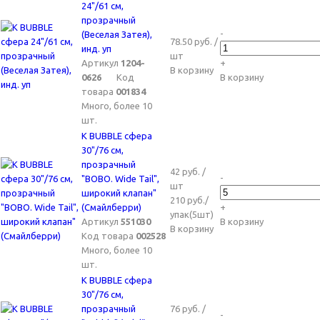
24"/61 см,
прозрачный
-
(Веселая Затея),
78.50 руб. /
инд. уп
шт
Артикул
1204-
+
В корзину
0626
Код
В корзину
товара
001834
Много, более 10
шт.
K BUBBLE сфера
30"/76 см,
прозрачный
42 руб. /
-
"BOBO. Wide Tail",
шт
широкий клапан"
210 руб./
(Смайлберри)
+
упак(5шт)
Артикул
551030
В корзину
В корзину
Код товара
002528
Много, более 10
шт.
K BUBBLE сфера
30"/76 см,
прозрачный
76 руб. /
-