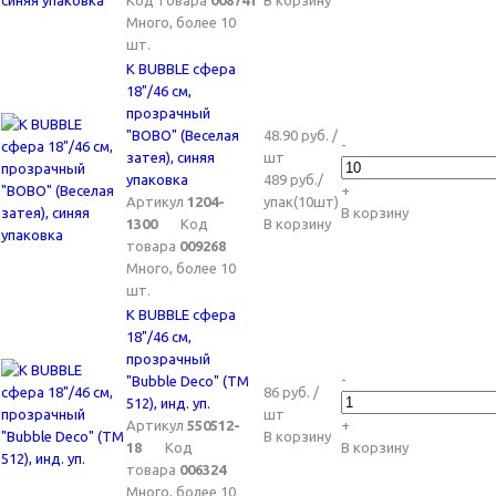
Код товара
008741
В корзину
Много, более 10
шт.
K BUBBLE сфера
18"/46 см,
прозрачный
"BOBO" (Веселая
48.90 руб. /
-
затея), синяя
шт
упаковка
489 руб./
+
Артикул
1204-
упак(10шт)
В корзину
1300
Код
В корзину
товара
009268
Много, более 10
шт.
K BUBBLE сфера
18"/46 см,
прозрачный
-
"Bubble Deco" (ТМ
86 руб. /
512), инд. уп.
шт
Артикул
550512-
+
В корзину
18
Код
В корзину
товара
006324
Много, более 10