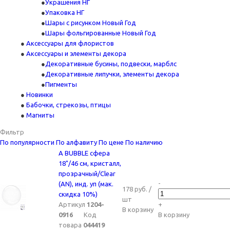
Украшения НГ
Упаковка НГ
Шары с рисунком Новый Год
Шары фольгированные Новый Год
Аксессуары для флористов
Аксессуары и элементы декора
Декоративные бусины, подвески, марблс
Декоративные липучки, элементы декора
Пигменты
Новинки
Бабочки, стрекозы, птицы
Магниты
Фильтр
По популярности
По алфавиту
По цене
По наличию
A BUBBLE сфера
18"/46 см, кристалл,
прозрачный/Clear
-
(AN), инд. уп (мак.
178 руб. /
скидка 10%)
шт
Артикул
1204-
+
В корзину
0916
Код
В корзину
товара
044419