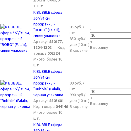
Достаточно, 5-
10шт.
K BUBBLE сфера
36"/91 см,
прозрачный
85 руб. /
-
"BOBO" (Falalii),
шт
синяя упаковка
850 руб./
Артикул
550177,
+
упак(10шт)
1204-1302
Код
В корзину
В корзину
товара
002524
Много, более 10
шт.
K BUBBLE сфера
36"/91 см,
прозрачный
99 руб. /
-
"Bubble" (Falali),
шт
черная упаковка
990 руб./
+
Артикул
5503601
упак(10шт)
В корзину
Код товара
044146
В корзину
Много, более 10
шт.
K BUBBLE сфера
36"/91 см,