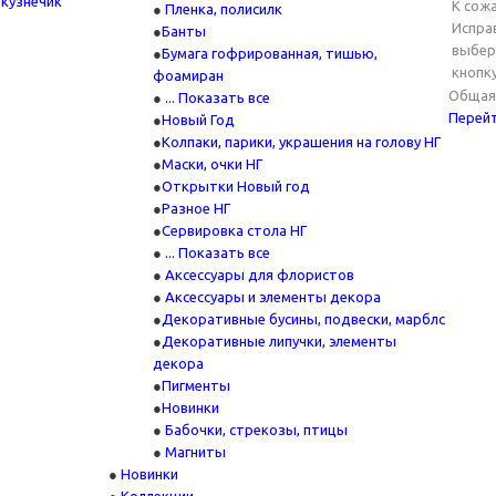
К сожа
Пленка, полисилк
Испра
Банты
выбер
Бумага гофрированная, тишью,
кнопку
фоамиран
Общая 
... Показать все
Перейт
Новый Год
Колпаки, парики, украшения на голову НГ
Маски, очки НГ
Открытки Новый год
Разное НГ
Сервировка стола НГ
... Показать все
Аксессуары для флористов
Аксессуары и элементы декора
Декоративные бусины, подвески, марблс
Декоративные липучки, элементы
декора
Пигменты
Новинки
Бабочки, стрекозы, птицы
Магниты
Новинки