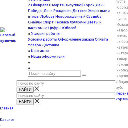
пуста
23 Февраля
8 Марта
Выпускной
Горох
День
К сож
Победы
День Рождения
Детские
Животные и
ваша 
птицы
Любовь
Новорожденный
Свадьба
пуста.
Смайлы
Спорт
Техника
Хэллоуин
Цветы и
Испра
насекомые
Цифры
Юбилей
недор
Условия работы
очень
Условия работы
Оформление заказа
Оплата
выбер
товара
Доставка
катал
Контакты
интер
Наши оформители
товар
нажми
кнопку
корзин
Общая 
руб.
Перейт
корзин
Главная
-
Каталог
-