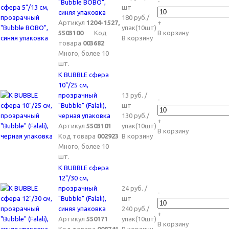
-
"Bubble BOBO",
шт
синяя упаковка
180 руб./
Артикул
1204-1527,
+
упак(10шт)
5503100
Код
В корзину
В корзину
товара
003682
Много, более 10
шт.
K BUBBLE сфера
10"/25 см,
прозрачный
13 руб. /
-
"Bubble" (Falali),
шт
черная упаковка
130 руб./
+
Артикул
5503101
упак(10шт)
В корзину
Код товара
002923
В корзину
Много, более 10
шт.
K BUBBLE сфера
12"/30 см,
прозрачный
24 руб. /
-
"Bubble" (Falali),
шт
синяя упаковка
240 руб./
+
Артикул
550171
упак(10шт)
В корзину