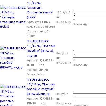
18"/46 см,
"Хэллоуин.
-
Страшная тыква"
150 руб. /
(Falali)
шт
+
Артикул
518020
В корзину
В корзину
Код товара
010678
Достаточно, 5-
10шт.
П BUBBLE DECO
18"/46 см, "Полоски
-
голубые" (BRAVO),
84 руб. /
инд. уп
шт
Артикул
QX-BBS-
+
В корзину
B-18
Код
В корзину
товара
004143
Мало, 1-4 шт.
П BUBBLE DECO
18"/46 см, "Полоски
розовые, голубые"
-
(BRAVO), инд. уп
84 руб. /
Артикул
QX-BBS-
шт
+
PB-18
Код
В корзину
В корзину