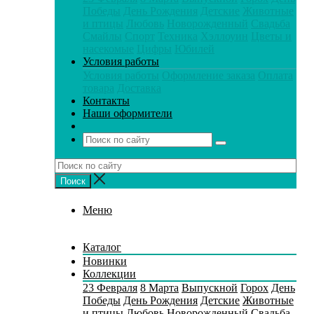
Победы
День Рождения
Детские
Животные
и птицы
Любовь
Новорожденный
Свадьба
Смайлы
Спорт
Техника
Хэллоуин
Цветы и
насекомые
Цифры
Юбилей
Условия работы
Условия работы
Оформление заказа
Оплата
товара
Доставка
Контакты
Наши оформители
Меню
Каталог
Новинки
Коллекции
23 Февраля
8 Марта
Выпускной
Горох
День
Победы
День Рождения
Детские
Животные
и птицы
Любовь
Новорожденный
Свадьба