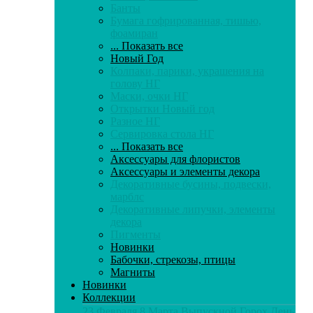
Банты
Бумага гофрированная, тишью,
фоамиран
... Показать все
Новый Год
Колпаки, парики, украшения на
голову НГ
Маски, очки НГ
Открытки Новый год
Разное НГ
Сервировка стола НГ
... Показать все
Аксессуары для флористов
Аксессуары и элементы декора
Декоративные бусины, подвески,
марблс
Декоративные липучки, элементы
декора
Пигменты
Новинки
Бабочки, стрекозы, птицы
Магниты
Новинки
Коллекции
23 Февраля
8 Марта
Выпускной
Горох
День