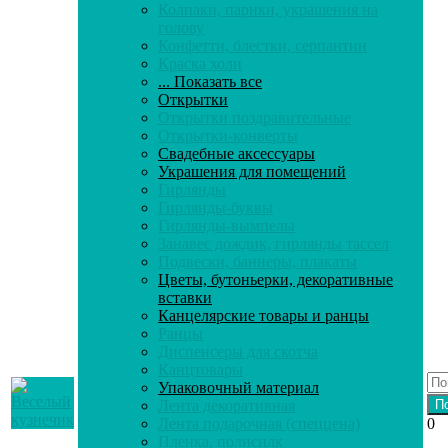
Колпаки, парики, украшения на
голову
Конфетти, блестки, серпантин
Краска холи
... Показать все
Открытки
Открытки поздравительные
Открытки-конверты
Свадебные аксессуары
Украшения для помещений
Гирлянды
Гирлянды-буквы
Гирлянды-вымпелы
Занавес дождик, гирлянды тассел
Подвески, баннеры, плакаты
Цветы, бутоньерки, декоративные
вставки
Канцелярские товары и ранцы
Ранцы
Диспенсеры для скотча
Канцтовары
Упаковочный материал
Лента декоративная
Лента подарочная (спеццена)
0
Пленка, полисилк