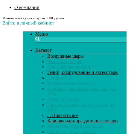
О компании
Минимальная сумма покупки 3000 рублей
Войти в личный кабинет
Меню
Каталог
Воздушные шары
Шары латексные
Шары фольгированные
Гелий, оборудование и аксессуары
Гелий и ГО
Компрессоры и насосы
Коробки для шаров (макс. скидка
15%)
Лента для шара
Палочки и насадки (макс. скидка
15%)
... Показать все
Карнавально-праздничные товары
Аквагрим, спрей для волос
Горны, дудочки, язычки