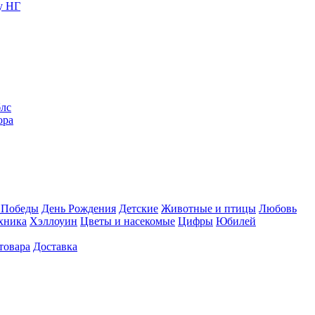
у НГ
блс
ора
 Победы
День Рождения
Детские
Животные и птицы
Любовь
хника
Хэллоуин
Цветы и насекомые
Цифры
Юбилей
товара
Доставка