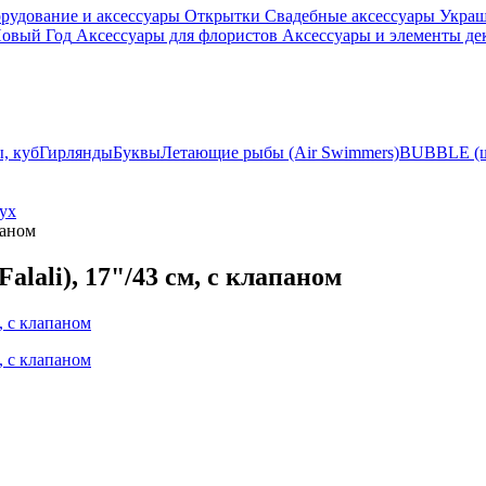
рудование и аксессуары
Открытки
Свадебные аксессуары
Украш
овый Год
Аксессуары для флористов
Аксессуары и элементы де
, куб
Гирлянды
Буквы
Летающие рыбы (Air Swimmers)
BUBBLE (ша
ух
паном
lali), 17"/43 см, с клапаном