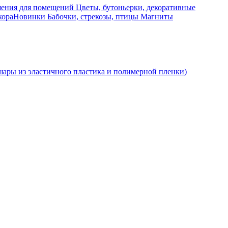
ения для помещений
Цветы, бутоньерки, декоративные
кора
Новинки
Бабочки, стрекозы, птицы
Магниты
ры из эластичного пластика и полимерной пленки)