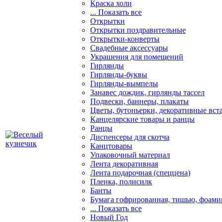
Краска холи
... Показать все
Открытки
Открытки поздравительные
Открытки-конверты
Свадебные аксессуары
Украшения для помещений
Гирлянды
Гирлянды-буквы
Гирлянды-вымпелы
Занавес дождик, гирлянды тассел
Подвески, баннеры, плакаты
Цветы, бутоньерки, декоративные вст
Канцелярские товары и ранцы
Ранцы
Диспенсеры для скотча
Канцтовары
Упаковочный материал
Лента декоративная
Лента подарочная (спеццена)
Пленка, полисилк
Банты
Бумага гофрированная, тишью, фоами
... Показать все
Новый Год