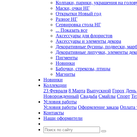
Колпаки, парики, украшения на голов
Маски, очки НГ
Открытки Новый год
Разное НГ
Сервировка стола НГ
... Показать все
Аксессуары для флористов
Аксессуары и элементы декора
Декоративные бусины, подвески, мар
Декоративные липучки, элементы дек
Пигменты
Новинки
Бабочки, стрекозы, птицы
Магниты
Новинки
Коллекции
23 Февраля
8 Марта
Выпускной
Горох
День
Новорожденный
Свадьба
Смайлы
Спорт
Те
Условия работы
Условия работы
Оформление заказа
Оплата 
Контакты
Наши оформители