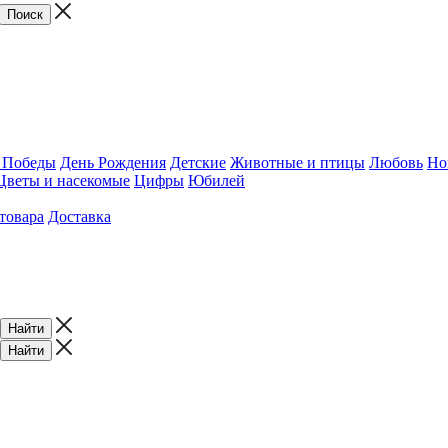
 Победы
День Рождения
Детские
Животные и птицы
Любовь
Но
Цветы и насекомые
Цифры
Юбилей
товара
Доставка