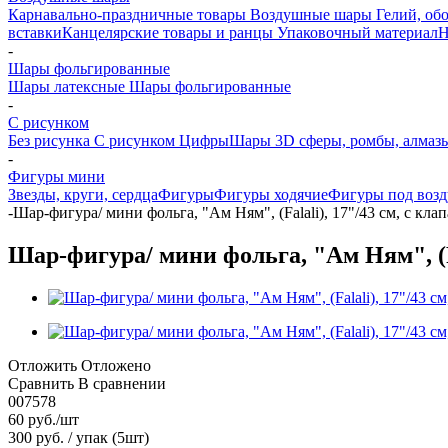
Карнавально-праздничные товары
Воздушные шары
Гелий, обо
вставки
Канцелярские товары и ранцы
Упаковочный материал
Н
-
Шары фольгированные
Шары латексные
Шары фольгированные
-
С рисунком
Без рисунка
С рисунком
Цифры
Шары 3D сферы, ромбы, алмазы
-
Фигуры мини
Звезды, круги, сердца
Фигуры
Фигуры ходячие
Фигуры под возд
-
Шар-фигура/ мини фольга, "Ам Ням", (Falali), 17"/43 см, с кла
Шар-фигура/ мини фольга, "Ам Ням", (Fa
Отложить
Отложено
Сравнить
В сравнении
007578
60
руб.
/шт
300 руб. / упак (5шт)