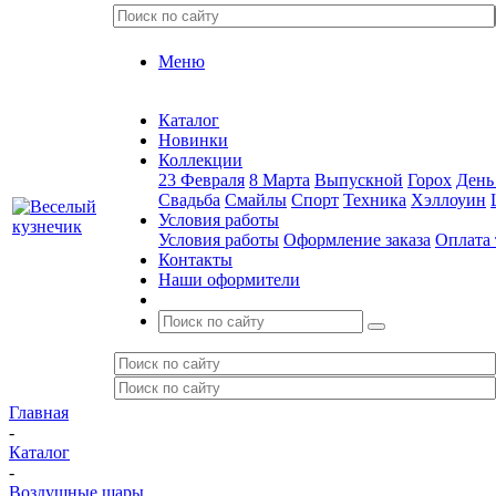
Меню
Каталог
Новинки
Коллекции
23 Февраля
8 Марта
Выпускной
Горох
День
Свадьба
Смайлы
Спорт
Техника
Хэллоуин
Условия работы
Условия работы
Оформление заказа
Оплата 
Контакты
Наши оформители
Главная
-
Каталог
-
Воздушные шары