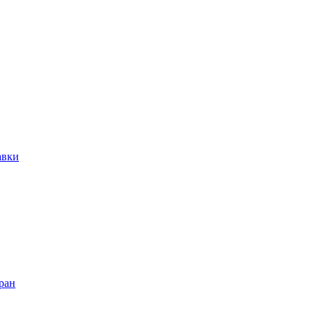
авки
ран