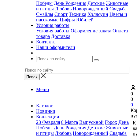
Победы
День Рождения
Детские
Животные
и птицы
Любовь
Новорожденный
Свадьба
Смайлы
Спорт
Техника
Хэллоуин
Цветы и
насекомые
Цифры
Юбилей
Условия работы
Условия работы
Оформление заказа
Оплата
товара
Доставка
Контакты
Наши оформители
Меню
0
0
0
Каталог
Ко
Новинки
пу
Коллекции
23 Февраля
8 Марта
Выпускной
Горох
День
К
Победы
День Рождения
Детские
Животные
в
и птицы
Любовь
Новорожденный
Свадьба
пу