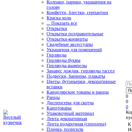
Колпаки, парики, украшения на
голову
Конфетти, блестки, серпантин
Краска холи
... Показать все
Открытки
Открытки поздравительные
Открытки-конверты
Свадебные аксессуары
Украшения для помещений
Гирлянды
Гирлянды-буквы
Гирлянды-вымпелы
Занавес дождик, гирлянды тассел
Подвески, баннеры, плакаты
Цветы, бутоньерки, декоративные
вставки
Канцелярские товары и ранцы
0
Ранцы
0
Диспенсеры для скотча
0
Канцтовары
Ко
Упаковочный материал
пу
Лента декоративная
Лента подарочная (спеццена)
К
Пленка, полисилк
И