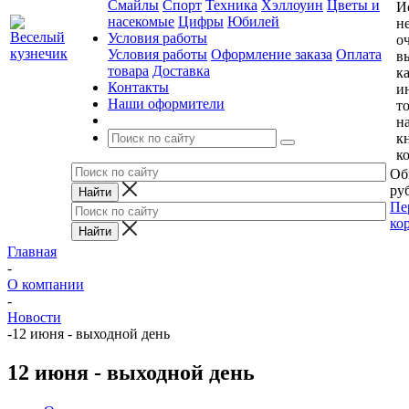
Смайлы
Спорт
Техника
Хэллоуин
Цветы и
И
насекомые
Цифры
Юбилей
н
Условия работы
о
Условия работы
Оформление заказа
Оплата
в
товара
Доставка
к
Контакты
и
Наши оформители
т
н
к
к
Об
руб
Пе
ко
Главная
-
О компании
-
Новости
-
12 июня - выходной день
12 июня - выходной день