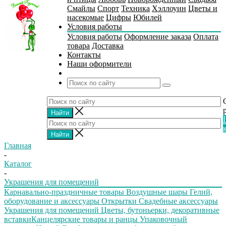
Смайлы
Спорт
Техника
Хэллоуин
Цветы и
насекомые
Цифры
Юбилей
Условия работы
Условия работы
Оформление заказа
Оплата
товара
Доставка
Контакты
Наши оформители
Главная
-
Каталог
-
Украшения для помещений
Карнавально-праздничные товары
Воздушные шары
Гелий,
оборудование и аксессуары
Открытки
Свадебные аксессуары
Украшения для помещений
Цветы, бутоньерки, декоративные
вставки
Канцелярские товары и ранцы
Упаковочный