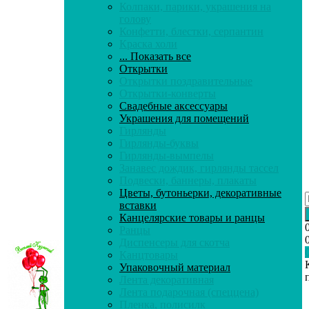
Колпаки, парики, украшения на
голову
Конфетти, блестки, серпантин
Краска холи
... Показать все
Открытки
Открытки поздравительные
Открытки-конверты
Свадебные аксессуары
Украшения для помещений
Гирлянды
Гирлянды-буквы
Гирлянды-вымпелы
Занавес дождик, гирлянды тассел
Подвески, баннеры, плакаты
Цветы, бутоньерки, декоративные
вставки
Канцелярские товары и ранцы
Ранцы
Диспенсеры для скотча
Канцтовары
Упаковочный материал
Лента декоративная
Лента подарочная (спеццена)
Пленка, полисилк