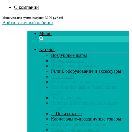
О компании
Минимальная сумма покупки 3000 рублей
Войти в личный кабинет
Меню
Каталог
Воздушные шары
Шары латексные
Шары фольгированные
Гелий, оборудование и аксессуары
Гелий и ГО
Компрессоры и насосы
Коробки для шаров (макс. скидка
15%)
Лента для шара
Палочки и насадки (макс. скидка
15%)
... Показать все
Карнавально-праздничные товары
Аквагрим, спрей для волос
Горны, дудочки, язычки