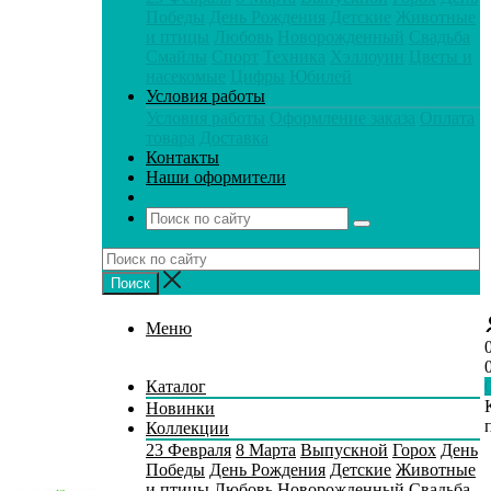
Победы
День Рождения
Детские
Животные
и птицы
Любовь
Новорожденный
Свадьба
Смайлы
Спорт
Техника
Хэллоуин
Цветы и
насекомые
Цифры
Юбилей
Условия работы
Условия работы
Оформление заказа
Оплата
товара
Доставка
Контакты
Наши оформители
Меню
Каталог
Новинки
Коллекции
23 Февраля
8 Марта
Выпускной
Горох
День
Победы
День Рождения
Детские
Животные
и птицы
Любовь
Новорожденный
Свадьба