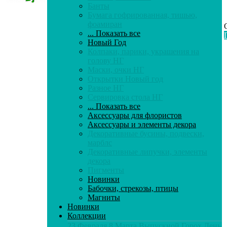
Банты
Бумага гофрированная, тишью,
фоамиран
... Показать все
Новый Год
Колпаки, парики, украшения на
голову НГ
Маски, очки НГ
Открытки Новый год
Разное НГ
Сервировка стола НГ
... Показать все
Аксессуары для флористов
Аксессуары и элементы декора
Декоративные бусины, подвески,
марблс
Декоративные липучки, элементы
декора
Пигменты
Новинки
Бабочки, стрекозы, птицы
Магниты
Новинки
Коллекции
23 Февраля
8 Марта
Выпускной
Горох
День