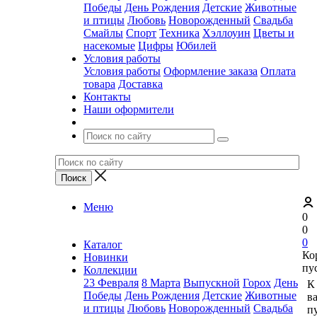
Победы
День Рождения
Детские
Животные
и птицы
Любовь
Новорожденный
Свадьба
Смайлы
Спорт
Техника
Хэллоуин
Цветы и
насекомые
Цифры
Юбилей
Условия работы
Условия работы
Оформление заказа
Оплата
товара
Доставка
Контакты
Наши оформители
Меню
0
0
0
Каталог
Ко
Новинки
пу
Коллекции
23 Февраля
8 Марта
Выпускной
Горох
День
К
Победы
День Рождения
Детские
Животные
в
и птицы
Любовь
Новорожденный
Свадьба
пу