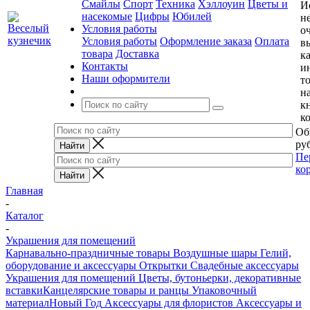
Смайлы
Спорт
Техника
Хэллоуин
Цветы и
И
насекомые
Цифры
Юбилей
н
Условия работы
о
Условия работы
Оформление заказа
Оплата
в
товара
Доставка
к
Контакты
и
Наши оформители
т
н
к
к
Об
руб
Пе
ко
Главная
-
Каталог
-
Украшения для помещений
Карнавально-праздничные товары
Воздушные шары
Гелий,
оборудование и аксессуары
Открытки
Свадебные аксессуары
Украшения для помещений
Цветы, бутоньерки, декоративные
вставки
Канцелярские товары и ранцы
Упаковочный
материал
Новый Год
Аксессуары для флористов
Аксессуары и