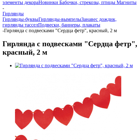
элементы декора
Новинки
Бабочки, стрекозы, птицы
Магниты
-
Гирлянды
Гирлянды-буквы
Гирлянды-вымпелы
Занавес дождик,
гирлянды тассел
Подвески, баннеры, плакаты
-
Гирлянда с подвесками "Сердца фетр", красный, 2 м
Гирлянда с подвесками "Сердца фетр",
красный, 2 м