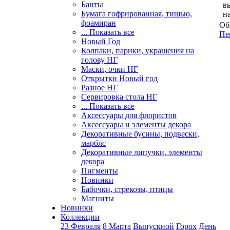
Банты
в
Бумага гофрированная, тишью,
н
фоамиран
Об
... Показать все
Пе
Новый Год
Колпаки, парики, украшения на
голову НГ
Маски, очки НГ
Открытки Новый год
Разное НГ
Сервировка стола НГ
... Показать все
Аксессуары для флористов
Аксессуары и элементы декора
Декоративные бусины, подвески,
марблс
Декоративные липучки, элементы
декора
Пигменты
Новинки
Бабочки, стрекозы, птицы
Магниты
Новинки
Коллекции
23 Февраля
8 Марта
Выпускной
Горох
День