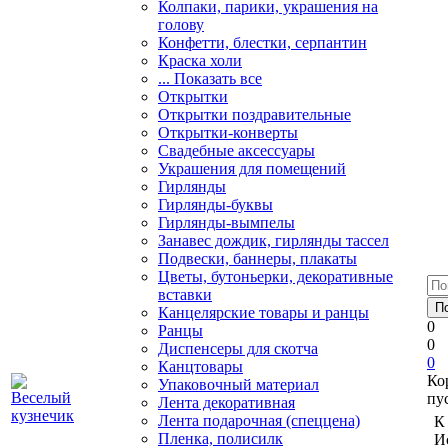
Колпаки, парики, украшения на
голову
Конфетти, блестки, серпантин
Краска холи
... Показать все
Открытки
Открытки поздравительные
Открытки-конверты
Свадебные аксессуары
Украшения для помещений
Гирлянды
Гирлянды-буквы
Гирлянды-вымпелы
Занавес дождик, гирлянды тассел
Подвески, баннеры, плакаты
Цветы, бутоньерки, декоративные
вставки
Канцелярские товары и ранцы
0
Ранцы
0
Диспенсеры для скотча
0
Канцтовары
Ко
Упаковочный материал
пу
Лента декоративная
Лента подарочная (спеццена)
К
Пленка, полисилк
И