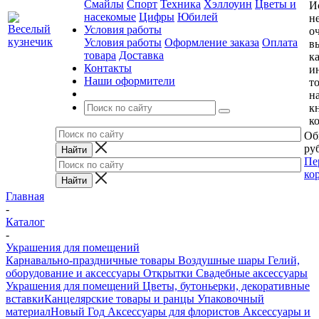
Смайлы
Спорт
Техника
Хэллоуин
Цветы и
И
насекомые
Цифры
Юбилей
н
Условия работы
о
Условия работы
Оформление заказа
Оплата
в
товара
Доставка
к
Контакты
и
Наши оформители
т
н
к
к
Об
руб
Пе
ко
Главная
-
Каталог
-
Украшения для помещений
Карнавально-праздничные товары
Воздушные шары
Гелий,
оборудование и аксессуары
Открытки
Свадебные аксессуары
Украшения для помещений
Цветы, бутоньерки, декоративные
вставки
Канцелярские товары и ранцы
Упаковочный
материал
Новый Год
Аксессуары для флористов
Аксессуары и