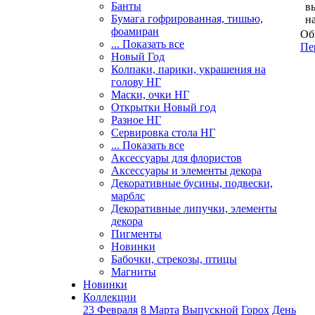
Банты
в
Бумага гофрированная, тишью,
н
фоамиран
Об
... Показать все
Пе
Новый Год
Колпаки, парики, украшения на
голову НГ
Маски, очки НГ
Открытки Новый год
Разное НГ
Сервировка стола НГ
... Показать все
Аксессуары для флористов
Аксессуары и элементы декора
Декоративные бусины, подвески,
марблс
Декоративные липучки, элементы
декора
Пигменты
Новинки
Бабочки, стрекозы, птицы
Магниты
Новинки
Коллекции
23 Февраля
8 Марта
Выпускной
Горох
День