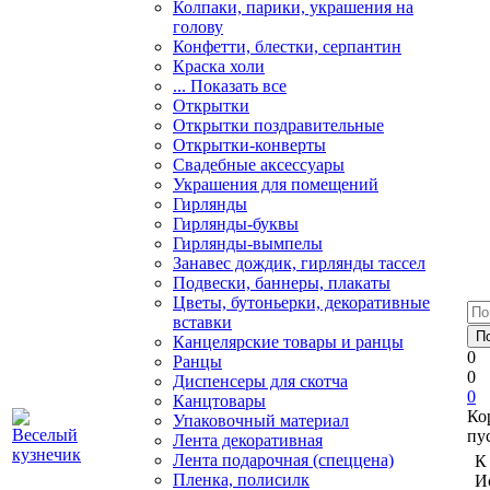
Колпаки, парики, украшения на
голову
Конфетти, блестки, серпантин
Краска холи
... Показать все
Открытки
Открытки поздравительные
Открытки-конверты
Свадебные аксессуары
Украшения для помещений
Гирлянды
Гирлянды-буквы
Гирлянды-вымпелы
Занавес дождик, гирлянды тассел
Подвески, баннеры, плакаты
Цветы, бутоньерки, декоративные
вставки
Канцелярские товары и ранцы
0
Ранцы
0
Диспенсеры для скотча
0
Канцтовары
Ко
Упаковочный материал
пу
Лента декоративная
Лента подарочная (спеццена)
К
Пленка, полисилк
И