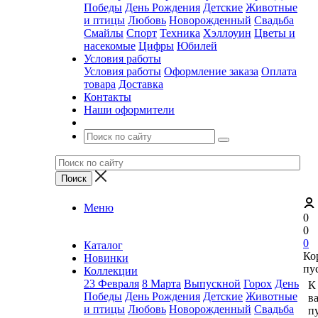
Победы
День Рождения
Детские
Животные
и птицы
Любовь
Новорожденный
Свадьба
Смайлы
Спорт
Техника
Хэллоуин
Цветы и
насекомые
Цифры
Юбилей
Условия работы
Условия работы
Оформление заказа
Оплата
товара
Доставка
Контакты
Наши оформители
Меню
0
0
0
Каталог
Ко
Новинки
пу
Коллекции
23 Февраля
8 Марта
Выпускной
Горох
День
К
Победы
День Рождения
Детские
Животные
в
и птицы
Любовь
Новорожденный
Свадьба
пу