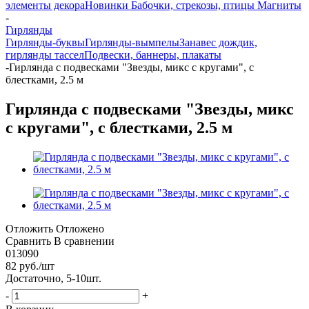
элементы декора
Новинки
Бабочки, стрекозы, птицы
Магниты
-
Гирлянды
Гирлянды-буквы
Гирлянды-вымпелы
Занавес дождик,
гирлянды тассел
Подвески, баннеры, плакаты
-
Гирлянда с подвесками "Звезды, микс с кругами", с
блестками, 2.5 м
Гирлянда с подвесками "Звезды, микс
с кругами", с блестками, 2.5 м
Отложить
Отложено
Сравнить
В сравнении
013090
82
руб.
/шт
Достаточно, 5-10шт.
-
+