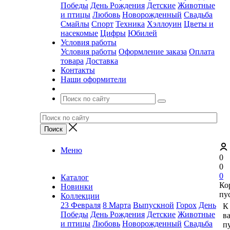
Победы
День Рождения
Детские
Животные
и птицы
Любовь
Новорожденный
Свадьба
Смайлы
Спорт
Техника
Хэллоуин
Цветы и
насекомые
Цифры
Юбилей
Условия работы
Условия работы
Оформление заказа
Оплата
товара
Доставка
Контакты
Наши оформители
Меню
0
0
0
Каталог
Ко
Новинки
пу
Коллекции
23 Февраля
8 Марта
Выпускной
Горох
День
К
Победы
День Рождения
Детские
Животные
в
и птицы
Любовь
Новорожденный
Свадьба
пу