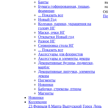
Банты
в
Бумага гофрированная, тишью,
н
фоамиран
Об
... Показать все
Пе
Новый Год
Колпаки, парики, украшения на
голову НГ
Маски, очки НГ
Открытки Новый год
Разное НГ
Сервировка стола НГ
... Показать все
Аксессуары для флористов
Аксессуары и элементы декора
Декоративные бусины, подвески,
марблс
Декоративные липучки, элементы
декора
Пигменты
Новинки
Бабочки, стрекозы, птицы
Магниты
Новинки
Коллекции
23 Февраля
8 Марта
Выпускной
Горох
День