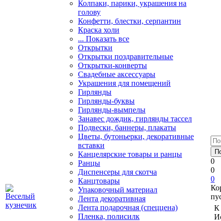
Колпаки, парики, украшения на
голову
Конфетти, блестки, серпантин
Краска холи
... Показать все
Открытки
Открытки поздравительные
Открытки-конверты
Свадебные аксессуары
Украшения для помещений
Гирлянды
Гирлянды-буквы
Гирлянды-вымпелы
Занавес дождик, гирлянды тассел
Подвески, баннеры, плакаты
Цветы, бутоньерки, декоративные
вставки
Канцелярские товары и ранцы
0
Ранцы
0
Диспенсеры для скотча
0
Канцтовары
Ко
Упаковочный материал
пу
Лента декоративная
Лента подарочная (спеццена)
К
Пленка, полисилк
И