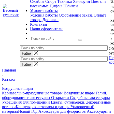
Смайлы
Спорт
Техника
Хэллоуин
Цветы и
И
насекомые
Цифры
Юбилей
н
Условия работы
о
Условия работы
Оформление заказа
Оплата
в
товара
Доставка
к
Контакты
и
Наши оформители
т
н
к
к
Об
руб
Пе
ко
Главная
-
Каталог
-
Воздушные шары
Карнавально-праздничные товары
Воздушные шары
Гелий,
оборудование и аксессуары
Открытки
Свадебные аксессуары
Украшения для помещений
Цветы, бутоньерки, декоративные
вставки
Канцелярские товары и ранцы
Упаковочный
материал
Новый Год
Аксессуары для флористов
Аксессуары и