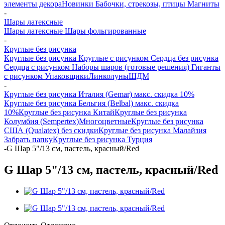
элементы декора
Новинки
Бабочки, стрекозы, птицы
Магниты
-
Шары латексные
Шары латексные
Шары фольгированные
-
Круглые без рисунка
Круглые без рисунка
Круглые с рисунком
Сердца без рисунка
Сердца с рисунком
Наборы шаров (готовые решения)
Гиганты
с рисунком
Упаковщики
Линколуны
ШДМ
-
Круглые без рисунка Италия (Gemar) макс. скидка 10%
Круглые без рисунка Бельгия (Belbal) макс. скидка
10%
Круглые без рисунка Китай
Круглые без рисунка
Колумбия (Sempertex)
Многоцветные
Круглые без рисунка
США (Qualatex) без скидки
Круглые без рисунка Малайзия
Забрать папку
Круглые без рисунка Турция
-
G Шар 5"/13 см, пастель, красный/Red
G Шар 5"/13 см, пастель, красный/Red