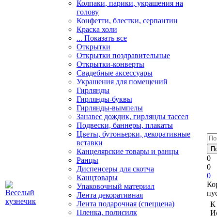
Колпаки, парики, украшения на
голову
Конфетти, блестки, серпантин
Краска холи
... Показать все
Открытки
Открытки поздравительные
Открытки-конверты
Свадебные аксессуары
Украшения для помещений
Гирлянды
Гирлянды-буквы
Гирлянды-вымпелы
Занавес дождик, гирлянды тассел
Подвески, баннеры, плакаты
Цветы, бутоньерки, декоративные
вставки
Канцелярские товары и ранцы
0
Ранцы
0
Диспенсеры для скотча
0
Канцтовары
Ко
Упаковочный материал
пу
Лента декоративная
Лента подарочная (спеццена)
К
Пленка, полисилк
И