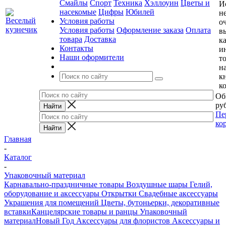
Смайлы
Спорт
Техника
Хэллоуин
Цветы и
И
насекомые
Цифры
Юбилей
н
Условия работы
о
Условия работы
Оформление заказа
Оплата
в
товара
Доставка
к
Контакты
и
Наши оформители
т
н
к
к
Об
руб
Пе
ко
Главная
-
Каталог
-
Упаковочный материал
Карнавально-праздничные товары
Воздушные шары
Гелий,
оборудование и аксессуары
Открытки
Свадебные аксессуары
Украшения для помещений
Цветы, бутоньерки, декоративные
вставки
Канцелярские товары и ранцы
Упаковочный
материал
Новый Год
Аксессуары для флористов
Аксессуары и