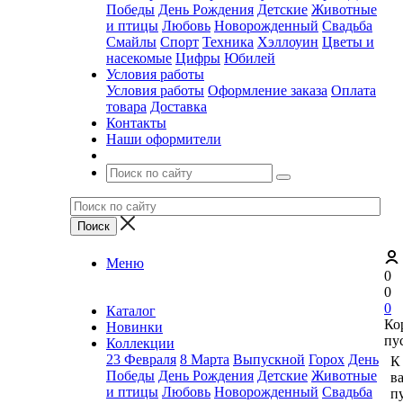
Победы
День Рождения
Детские
Животные
и птицы
Любовь
Новорожденный
Свадьба
Смайлы
Спорт
Техника
Хэллоуин
Цветы и
насекомые
Цифры
Юбилей
Условия работы
Условия работы
Оформление заказа
Оплата
товара
Доставка
Контакты
Наши оформители
Меню
0
0
0
Каталог
Ко
Новинки
пу
Коллекции
23 Февраля
8 Марта
Выпускной
Горох
День
К
Победы
День Рождения
Детские
Животные
в
и птицы
Любовь
Новорожденный
Свадьба
пу