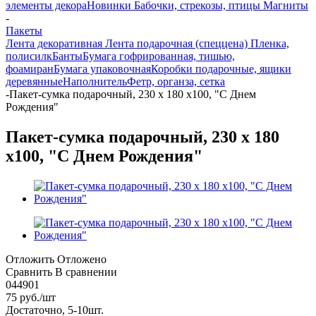
элементы декора
Новинки
Бабочки, стрекозы, птицы
Магниты
-
Пакеты
Лента декоративная
Лента подарочная (спеццена)
Пленка,
полисилк
Банты
Бумага гофрированная, тишью,
фоамиран
Бумага упаковочная
Коробки подарочные, ящики
деревянные
Наполнитель
Фетр, органза, сетка
-
Пакет-сумка подарочный, 230 х 180 х100, "С Днем
Рождения"
Пакет-сумка подарочный, 230 х 180
х100, "С Днем Рождения"
Отложить
Отложено
Сравнить
В сравнении
044901
75
руб.
/шт
Достаточно, 5-10шт.