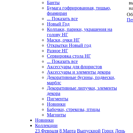
Банты
в
Бумага гофрированная, тишью,
н
фоамиран
Об
... Показать все
Пе
Новый Год
Колпаки, парики, украшения на
голову НГ
Маски, очки НГ
Открытки Новый год
Разное НГ
Сервировка стола НГ
... Показать все
Аксессуары для флористов
Аксессуары и элементы декора
Декоративные бусины, подвески,
марблс
Декоративные липучки, элементы
декора
Пигменты
Новинки
Бабочки, стрекозы, птицы
Магниты
Новинки
Коллекции
23 Февраля
8 Марта
Выпускной
Горох
День