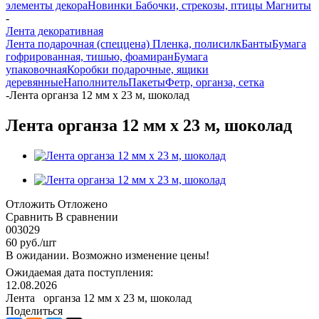
элементы декора
Новинки
Бабочки, стрекозы, птицы
Магниты
-
Лента декоративная
Лента подарочная (спеццена)
Пленка, полисилк
Банты
Бумага
гофрированная, тишью, фоамиран
Бумага
упаковочная
Коробки подарочные, ящики
деревянные
Наполнитель
Пакеты
Фетр, органза, сетка
-
Лента органза 12 мм х 23 м, шоколад
Лента органза 12 мм х 23 м, шоколад
Отложить
Отложено
Сравнить
В сравнении
003029
60
руб.
/шт
В ожидании. Возможно изменение цены!
Ожидаемая дата поступления:
12.08.2026
Лента органза 12 мм х 23 м, шоколад
Поделиться