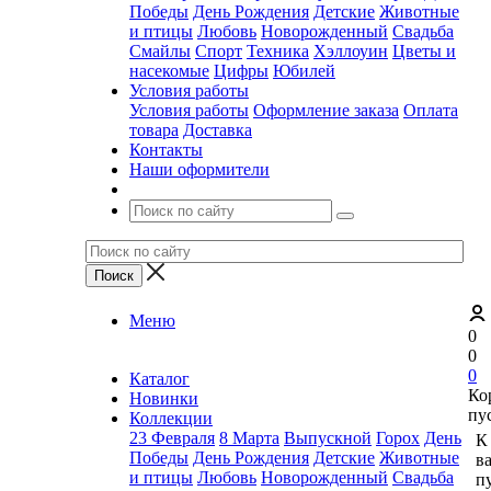
Победы
День Рождения
Детские
Животные
и птицы
Любовь
Новорожденный
Свадьба
Смайлы
Спорт
Техника
Хэллоуин
Цветы и
насекомые
Цифры
Юбилей
Условия работы
Условия работы
Оформление заказа
Оплата
товара
Доставка
Контакты
Наши оформители
Меню
0
0
0
Каталог
Ко
Новинки
пу
Коллекции
23 Февраля
8 Марта
Выпускной
Горох
День
К
Победы
День Рождения
Детские
Животные
в
и птицы
Любовь
Новорожденный
Свадьба
пу