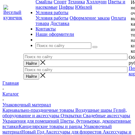
Смайлы
Спорт
Техника
Хэллоуин
Цветы и
И
насекомые
Цифры
Юбилей
н
Условия работы
о
Условия работы
Оформление заказа
Оплата
в
товара
Доставка
к
Контакты
и
Наши оформители
т
н
к
к
Об
руб
Пе
ко
Главная
-
Каталог
-
Упаковочный материал
Карнавально-праздничные товары
Воздушные шары
Гелий,
оборудование и аксессуары
Открытки
Свадебные аксессуары
Украшения для помещений
Цветы, бутоньерки, декоративные
вставки
Канцелярские товары и ранцы
Упаковочный
материал
Новый Год
Аксессуары для флористов
Аксессуары и