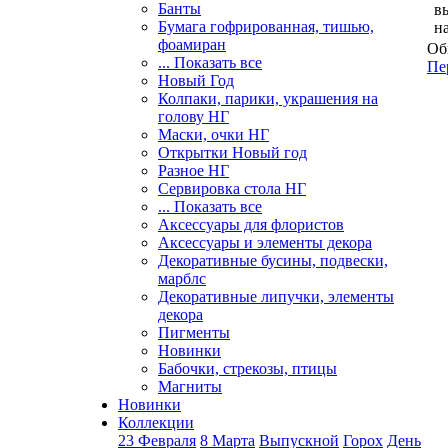
Банты
в
Бумага гофрированная, тишью,
н
фоамиран
Об
... Показать все
Пе
Новый Год
Колпаки, парики, украшения на
голову НГ
Маски, очки НГ
Открытки Новый год
Разное НГ
Сервировка стола НГ
... Показать все
Аксессуары для флористов
Аксессуары и элементы декора
Декоративные бусины, подвески,
марблс
Декоративные липучки, элементы
декора
Пигменты
Новинки
Бабочки, стрекозы, птицы
Магниты
Новинки
Коллекции
23 Февраля
8 Марта
Выпускной
Горох
День