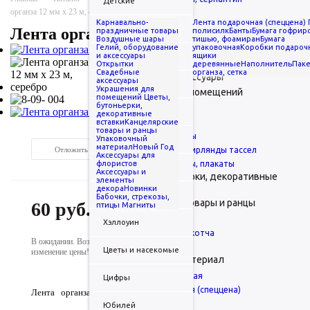
Детские
органза 12 мм х 23 м, серебро
Краска холи
Карнавально-
Лента подарочная (спеццена)
... Показать все
Животные и птицы
Лента органза 12 мм х 23 м, серебро
праздничные товары
полисилк
Банты
Бумага гофрир
Открытки
Воздушные шары
тишью, фоамиран
Бумага
Гелий, оборудование
упаковочная
Коробки подароч
Открытки поздравительные
и аксессуары
ящики
Любовь
Открытки
Открытки-конверты
деревянные
Наполнитель
Пак
Свадебные
органза, сетка
Свадебные аксессуары
аксессуары
Новорожденный
Украшения для
Украшения для помещений
помещений
Цветы,
бутоньерки,
Гирлянды
Свадьба
декоративные
вставки
Гирлянды-буквы
Канцелярские
товары и ранцы
Гирлянды-вымпелы
Упаковочный
Смайлы
003123
материал
Новый Год
Отложить
Занавес дождик, гирлянды тассел
Сравнить
Аксессуары для
флористов
Подвески, баннеры, плакаты
Спорт
Аксессуары и
Цветы, бутоньерки, декоративные
элементы
вставки
декора
Новинки
Техника
Бабочки, стрекозы,
Канцелярские товары и ранцы
60
руб.
/шт
птицы
Магниты
Ожидаемая дата поступления:
12.08.2026
Ранцы
Хэллоуин
Диспенсеры для скотча
В ожидании. Возможно
Канцтовары
Цветы и насекомые
изменение цены!
Упаковочный материал
Лента декоративная
Цифры
Лента подарочная (спеццена)
Лента органза 12 мм х 23 м, серебро
Пленка, полисилк
Юбилей