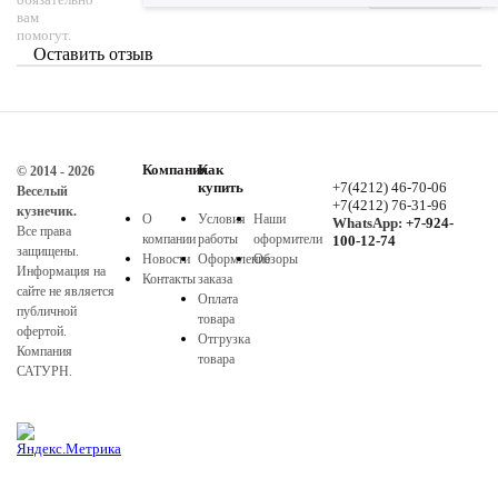
вам
помогут.
Оставить отзыв
Компания
Как
© 2014 - 2026
купить
+7(4212) 46-70-06
Веселый
+7(4212) 76-31-96
кузнечик.
О
Условия
Наши
WhatsApp:
+7-924-
Все права
компании
работы
оформители
100-12-74
защищены.
Новости
Оформление
Обзоры
Информация на
Контакты
заказа
сайте не является
Оплата
публичной
товара
офертой.
Отгрузка
Компания
товара
САТУРН.