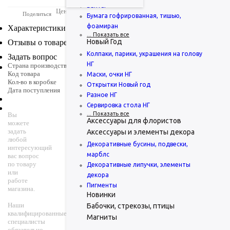
Банты
Цена может отличаться от текущих цен компании
Поделиться
Бумага гофрированная, тишью,
фоамиран
Характеристики
... Показать все
Новый Год
Отзывы о товаре
Колпаки, парики, украшения на голову
Задать вопрос
НГ
Страна производства
Китай
Код товара
003123
Маски, очки НГ
Кол-во в коробке
1
Открытки Новый год
Дата поступления
12.08.2026 0:00:00
Разное НГ
Сервировка стола НГ
... Показать все
Вы
Задать вопрос
Аксессуары для флористов
можете
Вопрос
*
*
Ваше имя
*
— обязательные
задать
Аксессуары и элементы декора
поля
любой
Декоративные бусины, подвески,
интересующий
марблс
вас вопрос
по товару
Декоративные липучки, элементы
Контактный
или
Сбросить
телефон
*
декора
работе
Пигменты
магазина.
Новинки
Наши
Бабочки, стрекозы, птицы
E-mail
квалифицированные
Магниты
специалисты
обязательно