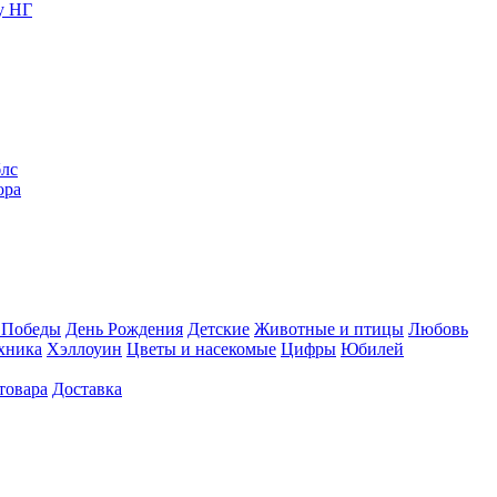
у НГ
блс
ора
 Победы
День Рождения
Детские
Животные и птицы
Любовь
хника
Хэллоуин
Цветы и насекомые
Цифры
Юбилей
товара
Доставка