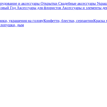
рудование и аксессуары
Открытки
Свадебные аксессуары
Украш
овый Год
Аксессуары для флористов
Аксессуары и элементы де
рики, украшения на голову
Конфетти, блестки, серпантин
Краска 
лопушки, дым