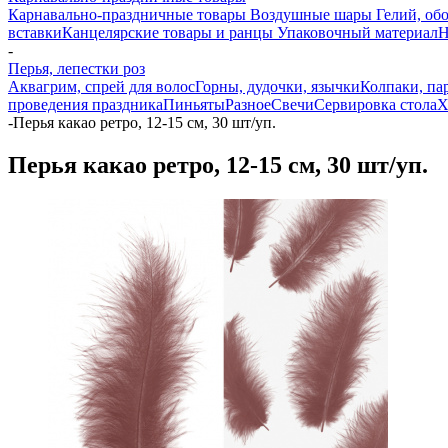
Карнавально-праздничные товары
Воздушные шары
Гелий, обо
вставки
Канцелярские товары и ранцы
Упаковочный материал
Н
-
Перья, лепестки роз
Аквагрим, спрей для волос
Горны, дудочки, язычки
Колпаки, па
проведения праздника
Пиньяты
Разное
Свечи
Сервировка стола
Х
-
Перья какао ретро, 12-15 см, 30 шт/уп.
Перья какао ретро, 12-15 см, 30 шт/уп.