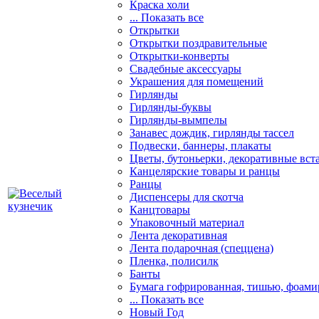
Краска холи
... Показать все
Открытки
Открытки поздравительные
Открытки-конверты
Свадебные аксессуары
Украшения для помещений
Гирлянды
Гирлянды-буквы
Гирлянды-вымпелы
Занавес дождик, гирлянды тассел
Подвески, баннеры, плакаты
Цветы, бутоньерки, декоративные вст
Канцелярские товары и ранцы
Ранцы
Диспенсеры для скотча
Канцтовары
Упаковочный материал
Лента декоративная
Лента подарочная (спеццена)
Пленка, полисилк
Банты
Бумага гофрированная, тишью, фоами
... Показать все
Новый Год