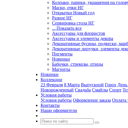
Колпаки, парики, украшения на голов
Маски, очки НГ
Открытки Новый год
Разное НГ
Сервировка стола НГ
... Показать все
Аксессуары для флористов
Аксессуары и элементы декора
Декоративные бусины, подвески, мар
Декоративные липучки, элементы дек
Пигменты
Новинки
Бабочки, стрекозы, птицы
Магниты
Новинки
Коллекции
23 Февраля
8 Марта
Выпускной
Горох
День
Новорожденный
Свадьба
Смайлы
Спорт
Те
Условия работы
Условия работы
Оформление заказа
Оплата 
Контакты
Наши оформители