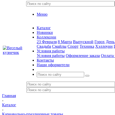
Меню
Каталог
Новинки
Коллекции
23 Февраля
8 Марта
Выпускной
Горох
День
Свадьба
Смайлы
Спорт
Техника
Хэллоуин
Условия работы
Условия работы
Оформление заказа
Оплата 
Контакты
Наши оформители
Главная
-
Каталог
-
Карнавально-праздничные товары