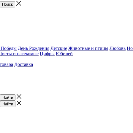
 Победы
День Рождения
Детские
Животные и птицы
Любовь
Но
Цветы и насекомые
Цифры
Юбилей
товара
Доставка