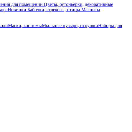
ения для помещений
Цветы, бутоньерки, декоративные
кора
Новинки
Бабочки, стрекозы, птицы
Магниты
холи
Маски, костюмы
Мыльные пузыри, игрушки
Наборы для