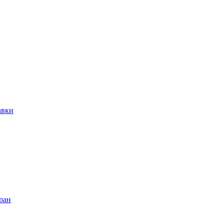
авки
ран