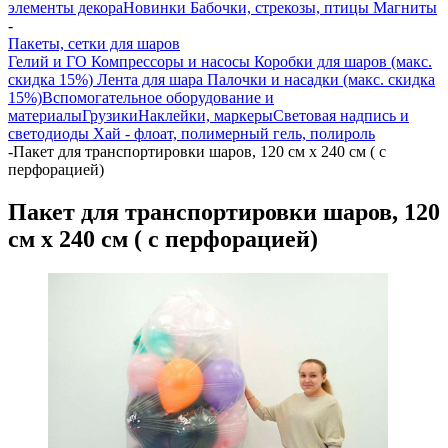
элементы декора
Новинки
Бабочки, стрекозы, птицы
Магниты
-
Пакеты, сетки для шаров
Гелий и ГО
Компрессоры и насосы
Коробки для шаров (макс.
скидка 15%)
Лента для шара
Палочки и насадки (макс. скидка
15%)
Вспомогательное оборудование и
материалы
Грузики
Наклейки, маркеры
Световая надпись и
светодиоды
Хай - флоат, полимерный гель, полироль
-
Пакет для транспортировки шаров, 120 см х 240 см ( с
перфорацией)
Пакет для транспортировки шаров, 120
см х 240 см ( с перфорацией)