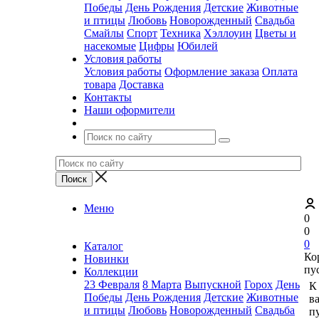
Победы
День Рождения
Детские
Животные
и птицы
Любовь
Новорожденный
Свадьба
Смайлы
Спорт
Техника
Хэллоуин
Цветы и
насекомые
Цифры
Юбилей
Условия работы
Условия работы
Оформление заказа
Оплата
товара
Доставка
Контакты
Наши оформители
Меню
0
0
0
Каталог
Ко
Новинки
пу
Коллекции
23 Февраля
8 Марта
Выпускной
Горох
День
К
Победы
День Рождения
Детские
Животные
в
и птицы
Любовь
Новорожденный
Свадьба
пу