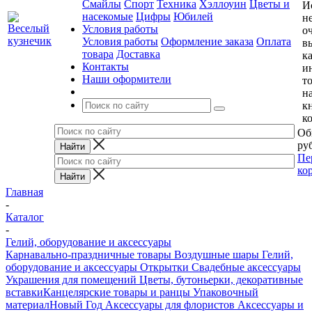
Смайлы
Спорт
Техника
Хэллоуин
Цветы и
И
насекомые
Цифры
Юбилей
н
Условия работы
о
Условия работы
Оформление заказа
Оплата
в
товара
Доставка
к
Контакты
и
Наши оформители
т
н
к
к
Об
руб
Пе
ко
Главная
-
Каталог
-
Гелий, оборудование и аксессуары
Карнавально-праздничные товары
Воздушные шары
Гелий,
оборудование и аксессуары
Открытки
Свадебные аксессуары
Украшения для помещений
Цветы, бутоньерки, декоративные
вставки
Канцелярские товары и ранцы
Упаковочный
материал
Новый Год
Аксессуары для флористов
Аксессуары и