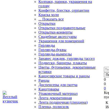
Колпаки, парики, украшения на
голову
Конфетти, блестки, серпантин
Краска холи
... Показать все
Открытки
Открытки поздравительные
Открытки-конверты
Свадебные аксессуары
Украшения для помещений
Гирлянды
Гирлянды-буквы
Гирлянды-вымпелы
Занавес дождик, гирлянды тассел
Подвески, баннеры, плакаты
Цветы, бутоньерки, декоративные
вставки
Канцелярские товары и ранцы
0
Ранцы
0
Диспенсеры для скотча
0
Канцтовары
Ко
Упаковочный материал
пу
Лента декоративная
Лента подарочная (спеццена)
К
Пленка, полисилк
И