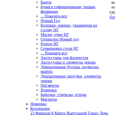
Банты
в
Бумага гофрированная, тишью,
н
фоамиран
Об
... Показать все
Пе
Новый Год
Колпаки, парики, украшения на
голову НГ
Маски, очки НГ
Открытки Новый год
Разное НГ
Сервировка стола НГ
... Показать все
Аксессуары для флористов
Аксессуары и элементы декора
Декоративные бусины, подвески,
марблс
Декоративные липучки, элементы
декора
Пигменты
Новинки
Бабочки, стрекозы, птицы
Магниты
Новинки
Коллекции
23 Февраля
8 Марта
Выпускной
Горох
День