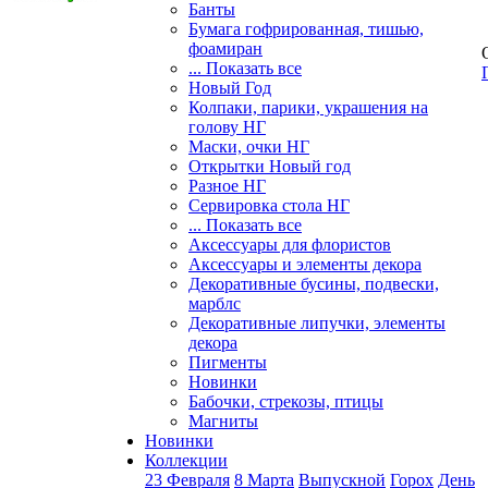
Банты
Бумага гофрированная, тишью,
фоамиран
... Показать все
Новый Год
Колпаки, парики, украшения на
голову НГ
Маски, очки НГ
Открытки Новый год
Разное НГ
Сервировка стола НГ
... Показать все
Аксессуары для флористов
Аксессуары и элементы декора
Декоративные бусины, подвески,
марблс
Декоративные липучки, элементы
декора
Пигменты
Новинки
Бабочки, стрекозы, птицы
Магниты
Новинки
Коллекции
23 Февраля
8 Марта
Выпускной
Горох
День