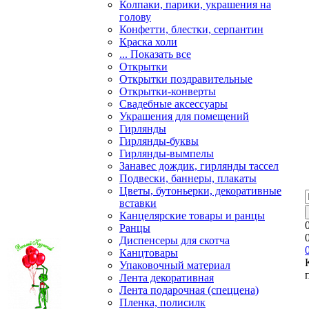
Колпаки, парики, украшения на
голову
Конфетти, блестки, серпантин
Краска холи
... Показать все
Открытки
Открытки поздравительные
Открытки-конверты
Свадебные аксессуары
Украшения для помещений
Гирлянды
Гирлянды-буквы
Гирлянды-вымпелы
Занавес дождик, гирлянды тассел
Подвески, баннеры, плакаты
Цветы, бутоньерки, декоративные
вставки
Канцелярские товары и ранцы
Ранцы
Диспенсеры для скотча
Канцтовары
Упаковочный материал
Лента декоративная
Лента подарочная (спеццена)
Пленка, полисилк