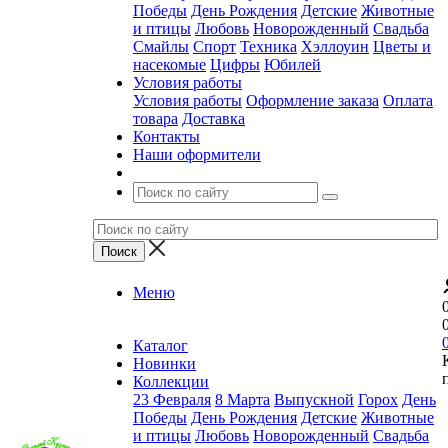
Победы
День Рождения
Детские
Животные
и птицы
Любовь
Новорожденный
Свадьба
Смайлы
Спорт
Техника
Хэллоуин
Цветы и
насекомые
Цифры
Юбилей
Условия работы
Условия работы
Оформление заказа
Оплата
товара
Доставка
Контакты
Наши оформители
Меню
Каталог
Новинки
Коллекции
23 Февраля
8 Марта
Выпускной
Горох
День
Победы
День Рождения
Детские
Животные
и птицы
Любовь
Новорожденный
Свадьба