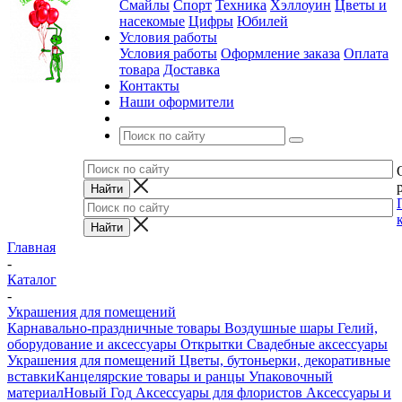
Смайлы
Спорт
Техника
Хэллоуин
Цветы и
насекомые
Цифры
Юбилей
Условия работы
Условия работы
Оформление заказа
Оплата
товара
Доставка
Контакты
Наши оформители
Главная
-
Каталог
-
Украшения для помещений
Карнавально-праздничные товары
Воздушные шары
Гелий,
оборудование и аксессуары
Открытки
Свадебные аксессуары
Украшения для помещений
Цветы, бутоньерки, декоративные
вставки
Канцелярские товары и ранцы
Упаковочный
материал
Новый Год
Аксессуары для флористов
Аксессуары и