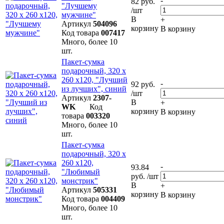
-
82 руб.
"Лучшему
/шт
мужчине"
В
+
Артикул
504096
корзину
В корзину
Код товара
007417
Много, более 10
шт.
Пакет-сумка
подарочный, 320 х
260 х120, "Лучший
-
92 руб.
из лучших", синий
/шт
Артикул
2307-
В
+
WK
Код
корзину
В корзину
товара
003320
Много, более 10
шт.
Пакет-сумка
подарочный, 320 х
260 х120,
-
93.84
"Любимый
руб. /шт
монстрик"
В
+
Артикул
505331
корзину
В корзину
Код товара
004409
Много, более 10
шт.