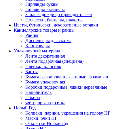
Гирлянды-буквы
Гирлянды-вымпелы
Занавес дождик, гирлянды тассел
Подвески, баннеры, плакаты
Цветы, бутоньерки, декоративные вставки
Канцелярские товары и ранцы
Ранцы
Диспенсеры для скотча
Канцтовары
Упаковочный материал
Лента декоративная
Лента подарочная (спеццена)
Пленка, полисилк
Банты
Бумага гофрированная, тишью, фоамиран
Бумага упаковочная
Коробки подарочные, ящики деревянные
Наполнитель
Пакеты
Фетр, органза, сетка
Новый Год
Колпаки, парики, украшения на голову НГ
Маски, очки НГ
Открытки Новый год
Разное НГ