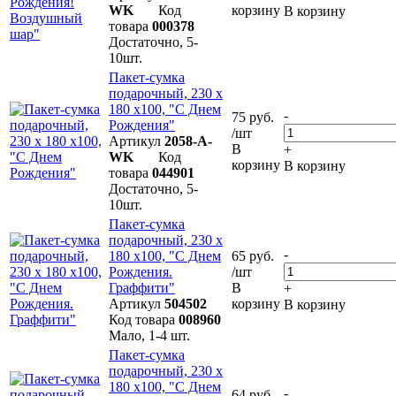
WK
Код
корзину
В корзину
товара
000378
Достаточно, 5-
10шт.
Пакет-сумка
подарочный, 230 х
180 х100, "С Днем
-
75 руб.
Рождения"
/шт
Артикул
2058-A-
В
+
WK
Код
корзину
В корзину
товара
044901
Достаточно, 5-
10шт.
Пакет-сумка
подарочный, 230 х
-
180 х100, "С Днем
65 руб.
Рождения.
/шт
Граффити"
В
+
Артикул
504502
корзину
В корзину
Код товара
008960
Мало, 1-4 шт.
Пакет-сумка
подарочный, 230 х
180 х100, "С Днем
-
64 руб.