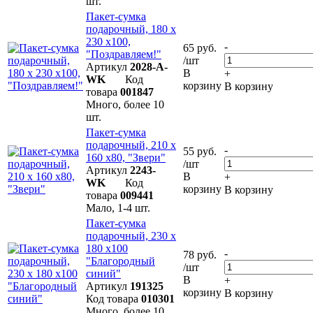
шт.
Пакет-сумка
подарочный, 180 х
230 х100,
-
65 руб.
"Поздравляем!"
/шт
Артикул
2028-A-
В
+
WK
Код
корзину
В корзину
товара
001847
Много, более 10
шт.
Пакет-сумка
подарочный, 210 х
-
55 руб.
160 х80, "Звери"
/шт
Артикул
2243-
В
+
WK
Код
корзину
В корзину
товара
009441
Мало, 1-4 шт.
Пакет-сумка
подарочный, 230 х
180 х100
-
78 руб.
"Благородный
/шт
синий"
В
+
Артикул
191325
корзину
В корзину
Код товара
010301
Много, более 10