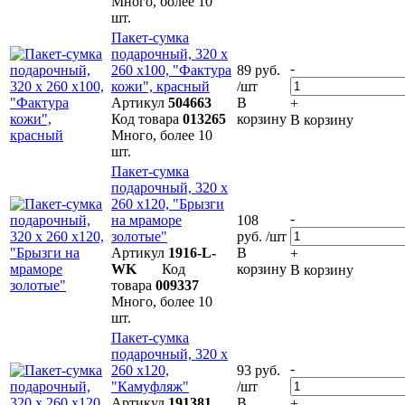
Много, более 10
шт.
Пакет-сумка
подарочный, 320 х
-
260 х100, "Фактура
89 руб.
кожи", красный
/шт
Артикул
504663
В
+
Код товара
013265
корзину
В корзину
Много, более 10
шт.
Пакет-сумка
подарочный, 320 х
260 х120, "Брызги
-
на мраморе
108
золотые"
руб. /шт
Артикул
1916-L-
В
+
WK
Код
корзину
В корзину
товара
009337
Много, более 10
шт.
Пакет-сумка
подарочный, 320 х
-
260 х120,
93 руб.
"Камуфляж"
/шт
Артикул
191381
В
+