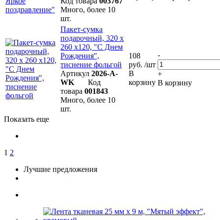
Код товара
003767
Много, более 10
шт.
Пакет-сумка
подарочный, 320 х
260 х120, "С Днем
-
Рождения",
108
тиснение фольгой
руб. /шт
Артикул
2026-A-
В
+
WK
Код
корзину
В корзину
товара
001843
Много, более 10
шт.
Показать еще
1
2
Лучшие предложения