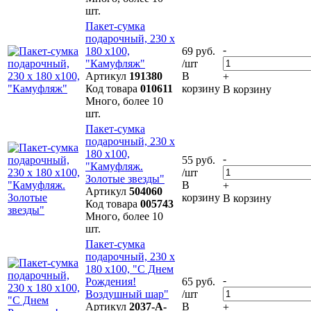
шт.
Пакет-сумка
подарочный, 230 х
-
180 х100,
69 руб.
"Камуфляж"
/шт
Артикул
191380
В
+
Код товара
010611
корзину
В корзину
Много, более 10
шт.
Пакет-сумка
подарочный, 230 х
180 х100,
-
55 руб.
"Камуфляж.
/шт
Золотые звезды"
В
+
Артикул
504060
корзину
В корзину
Код товара
005743
Много, более 10
шт.
Пакет-сумка
подарочный, 230 х
180 х100, "С Днем
-
Рождения!
65 руб.
Воздушный шар"
/шт
Артикул
2037-A-
В
+