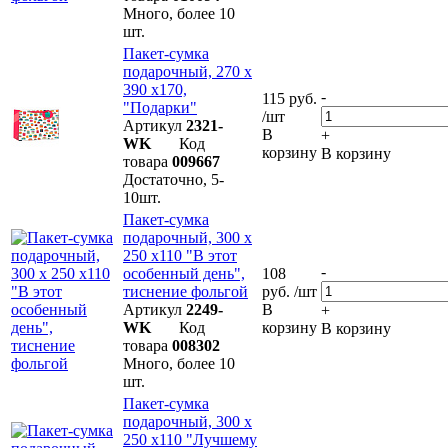
Много, более 10
шт.
Пакет-сумка
подарочный, 270 х
390 х170,
-
115 руб.
"Подарки"
/шт
Артикул
2321-
В
+
WK
Код
корзину
В корзину
товара
009667
Достаточно, 5-
10шт.
Пакет-сумка
подарочный, 300 х
250 х110 "В этот
-
особенный день",
108
тиснение фольгой
руб. /шт
Артикул
2249-
В
+
WK
Код
корзину
В корзину
товара
008302
Много, более 10
шт.
Пакет-сумка
подарочный, 300 х
250 х110 "Лучшему