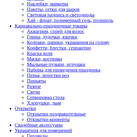
Наклейки, маркеры
Пакеты, сетки для шаров
Световая надпись и светодиоды
Хай - флоат, полимерный гель, полироль
Карнавально-праздничные товары
Аквагрим, спрей для волос
Горны, дудочки, язычки
Колпаки, парики, украшения на голову
Конфетти, блестки, серпантин
Краска холи
Маски, костюмы
Мыльные пузыри, игрушки
Наборы для проведения праздника
Перья, лепестки роз
Пиньяты
Разное
Свечи
Сервировка стола
Хлопушки, дым
Открытки
Открытки поздравительные
Открытки-конверты
Свадебные аксессуары
Украшения для помещений
Гирлянды