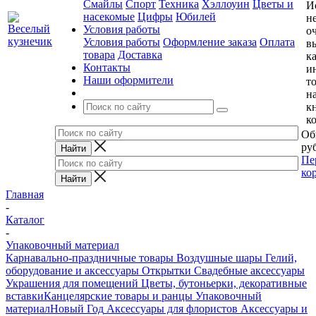
Смайлы
Спорт
Техника
Хэллоуин
Цветы и
И
насекомые
Цифры
Юбилей
н
Условия работы
о
Условия работы
Оформление заказа
Оплата
в
товара
Доставка
к
Контакты
и
Наши оформители
т
н
к
к
Об
руб
Пе
ко
Главная
-
Каталог
-
Упаковочный материал
Карнавально-праздничные товары
Воздушные шары
Гелий,
оборудование и аксессуары
Открытки
Свадебные аксессуары
Украшения для помещений
Цветы, бутоньерки, декоративные
вставки
Канцелярские товары и ранцы
Упаковочный
материал
Новый Год
Аксессуары для флористов
Аксессуары и