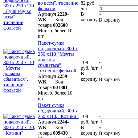
-
во всем", тиснение
82 руб.
фольгой
/шт
Артикул
2229-
В
+
WK
Код
корзину
В корзину
товара
002600
Много, более 10
шт.
Пакет-сумка
подарочный, 300 х
250 х110 "Мечты
должны
-
108
сбываться",
руб. /шт
тиснение фольгой
В
+
Артикул
2259-
корзину
В корзину
WK
Код
товара
001801
Много, более 10
шт.
Пакет-сумка
подарочный, 300 х
-
250 х110, "Котики"
108
Артикул
2244-
руб. /шт
WK
Код
В
+
товара
009430
корзину
В корзину