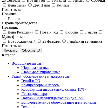
23 февраля
Новый год
Три кота
Геймер
Собачки
День семьи
Для Папы
Котики
Показать все
Новинка
Новинка
Страна производства
Праздник
День Рождения
Новый год
Любовь
8 марта
Мультфильмы
Новорожденный
23 февраля
Гавайская вечеринка
Показать все
Показать
Сбросить
Каталог
Воздушные шары
Шары латексные
Шары фольгированные
Гелий, оборудование и аксессуары
Гелий и ГО
Компрессоры и насосы
Коробки для шаров (макс. скидка 15%)
Лента для шара
Палочки и насадки (макс. скидка 15%)
Вспомогательное оборудование и материалы
Грузики