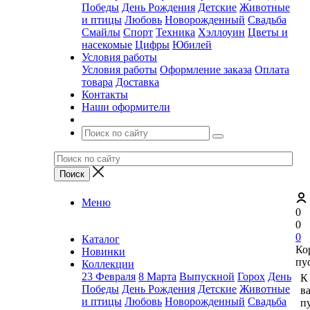
Победы
День Рождения
Детские
Животные
и птицы
Любовь
Новорожденный
Свадьба
Смайлы
Спорт
Техника
Хэллоуин
Цветы и
насекомые
Цифры
Юбилей
Условия работы
Условия работы
Оформление заказа
Оплата
товара
Доставка
Контакты
Наши оформители
Меню
0
0
0
Каталог
Ко
Новинки
пу
Коллекции
23 Февраля
8 Марта
Выпускной
Горох
День
К
Победы
День Рождения
Детские
Животные
в
и птицы
Любовь
Новорожденный
Свадьба
пу