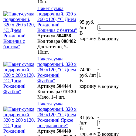
10шт.
Пакет-сумка
подарочный, 320 х
260 х120, "С Днем
-
95 руб.
Рождения!
/шт
Кошечка с бантом"
В
+
Артикул
504058
корзину
В корзину
Код товара
008482
Достаточно, 5-
10шт.
Пакет-сумка
подарочный, 320 х
-
260 х120, "С Днем
74.90
Рождения!
руб. /шт
Футбол"
В
+
Артикул
504444
корзину
В корзину
Код товара
010130
Мало, 1-4 шт.
Пакет-сумка
подарочный, 320 х
260 х120, "С Днем
-
81 руб.
Рождения! Яркое
/шт
поздравление"
В
+
Артикул
504440
корзину
В корзину