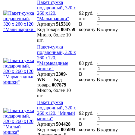
Пакет-сумка
подарочный, 320 х
-
260 х120,
92 руб.
"Малышарики"
/шт
Артикул
515310
В
+
Код товара
004759
корзину
В корзину
Много, более 10
шт.
Пакет-сумка
подарочный, 320 х
260 х120,
-
"Мармеладные
88 руб.
мишки"
/шт
Артикул
2309-
В
+
WK
Код
корзину
В корзину
товара
007879
Много, более 10
шт.
Пакет-сумка
подарочный, 320 х
-
260 х120, "Милый
92 руб.
мишка"
/шт
Артикул
504428
В
+
Код товара
005993
корзину
В корзину
Достаточно, 5-