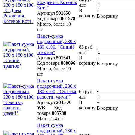
Рождения. Котенок
/шт
Котэ"
В
+
Артикул
501650
корзину
В корзину
Код товара
001578
Много, более 10
шт.
Пакет-сумка
подарочный, 230 х
-
180 х100, "Синий
83 руб.
трактор"
/шт
Артикул
501641
В
+
Код товара
008096
корзину
В корзину
Много, более 10
шт.
Пакет-сумка
подарочный, 230 х
-
180 х100, "Счастья,
65 руб.
радости, удачи!"
/шт
Артикул
2045-A-
В
+
WK
Код
корзину
В корзину
товара
005730
Мало, 1-4 шт.
Пакет-сумка
подарочный, 230 х