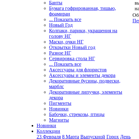
Банты
в
Бумага гофрированная, тишью,
н
фоамиран
Об
... Показать все
Пе
Новый Год
Колпаки, парики, украшения на
голову НГ
Маски, очки НГ
Открытки Новый год
Разное НГ
Сервировка стола НГ
... Показать все
Аксессуары для флористов
Аксессуары и элементы декора
Декоративные бусины, подвески,
марблс
Декоративные липучки, элементы
декора
Пигменты
Новинки
Бабочки, стрекозы, птицы
Магниты
Новинки
Коллекции
23 Февраля
8 Марта
Выпускной
Горох
День