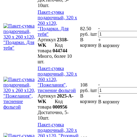
10шт.
Пакет-сумка
подарочный, 320 х
260 х120,
-
"Подарки. Для
82.50
тебя"
руб. /шт
Артикул
2318-
В
+
WK
Код
корзину
В корзину
товара
044744
Много, более 10
шт.
Пакет-сумка
подарочный, 320 х
260 х120,
-
"Пожелания",
108
тиснение фольгой
руб. /шт
Артикул
2025-A-
В
+
WK
Код
корзину
В корзину
товара
000956
Достаточно, 5-
10шт.
Пакет-сумка
подарочный, 320 х
260 х120, "Розовый