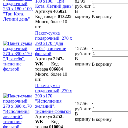
-
180 х100, "Три
82.95
Кота. Летний день"
руб. /шт
Артикул
405021
В
+
Код товара
013225
корзину
В корзину
Много, более 10
шт.
Пакет-сумка
подарочный, 270 х
390 х170 "Для
-
тебя", тиснение
157.56
фольгой
руб. /шт
Артикул
2247-
В
+
WK
Код
корзину
В корзину
товара
006684
Много, более 10
шт.
Пакет-сумка
подарочный, 270 х
390 х170
"Исполнения
-
157.56
желаний",
руб. /шт
тиснение фольгой
В
+
Артикул
2252-
корзину
В корзину
WK
Код
товара
010094