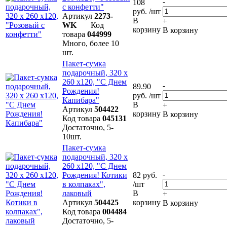
-
108
с конфетти"
руб. /шт
Артикул
2273-
В
+
WK
Код
корзину
В корзину
товара
044999
Много, более 10
шт.
Пакет-сумка
подарочный, 320 х
260 х120, "С Днем
-
89.90
Рождения!
руб. /шт
Капибара"
В
+
Артикул
504422
корзину
В корзину
Код товара
045131
Достаточно, 5-
10шт.
Пакет-сумка
подарочный, 320 х
260 х120, "С Днем
-
Рождения! Котики
82 руб.
в колпаках",
/шт
лаковый
В
+
Артикул
504425
корзину
В корзину
Код товара
004484
Достаточно, 5-