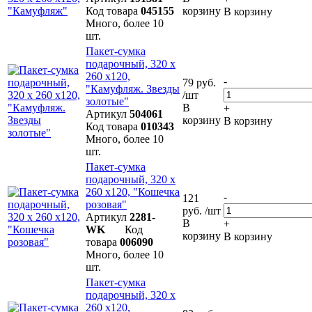
Код товара
045155
корзину
В корзину
Много, более 10
шт.
Пакет-сумка
подарочный, 320 х
260 х120,
-
79 руб.
"Камуфляж. Звезды
/шт
золотые"
В
+
Артикул
504061
корзину
В корзину
Код товара
010343
Много, более 10
шт.
Пакет-сумка
подарочный, 320 х
260 х120, "Кошечка
-
121
розовая"
руб. /шт
Артикул
2281-
В
+
WK
Код
корзину
В корзину
товара
006090
Много, более 10
шт.
Пакет-сумка
подарочный, 320 х
260 х120,