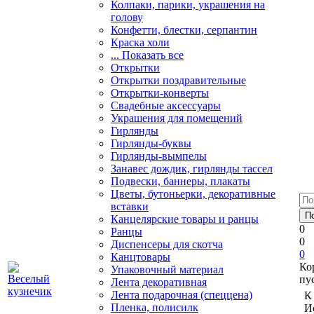
Колпаки, парики, украшения на
голову
Конфетти, блестки, серпантин
Краска холи
... Показать все
Открытки
Открытки поздравительные
Открытки-конверты
Свадебные аксессуары
Украшения для помещений
Гирлянды
Гирлянды-буквы
Гирлянды-вымпелы
Занавес дождик, гирлянды тассел
Подвески, баннеры, плакаты
Цветы, бутоньерки, декоративные
вставки
Канцелярские товары и ранцы
0
Ранцы
0
Диспенсеры для скотча
0
Канцтовары
Ко
Упаковочный материал
пу
Лента декоративная
Лента подарочная (спеццена)
К
Пленка, полисилк
И