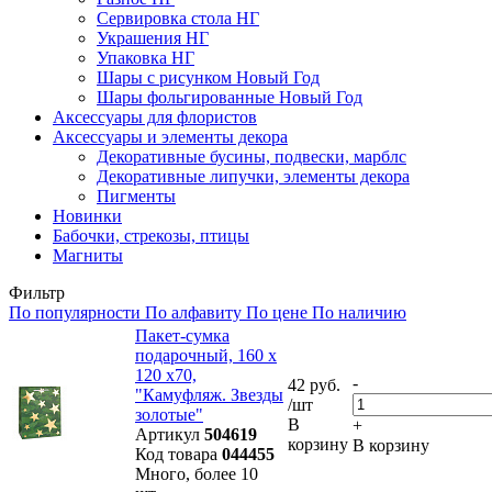
Сервировка стола НГ
Украшения НГ
Упаковка НГ
Шары с рисунком Новый Год
Шары фольгированные Новый Год
Аксессуары для флористов
Аксессуары и элементы декора
Декоративные бусины, подвески, марблс
Декоративные липучки, элементы декора
Пигменты
Новинки
Бабочки, стрекозы, птицы
Магниты
Фильтр
По популярности
По алфавиту
По цене
По наличию
Пакет-сумка
подарочный, 160 х
120 х70,
-
42 руб.
"Камуфляж. Звезды
/шт
золотые"
В
+
Артикул
504619
корзину
В корзину
Код товара
044455
Много, более 10