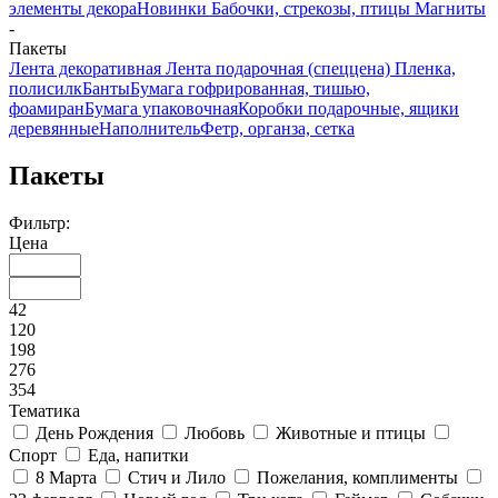
элементы декора
Новинки
Бабочки, стрекозы, птицы
Магниты
-
Пакеты
Лента декоративная
Лента подарочная (спеццена)
Пленка,
полисилк
Банты
Бумага гофрированная, тишью,
фоамиран
Бумага упаковочная
Коробки подарочные, ящики
деревянные
Наполнитель
Фетр, органза, сетка
Пакеты
Фильтр:
Цена
42
120
198
276
354
Тематика
День Рождения
Любовь
Животные и птицы
Спорт
Еда, напитки
8 Марта
Стич и Лило
Пожелания, комплименты