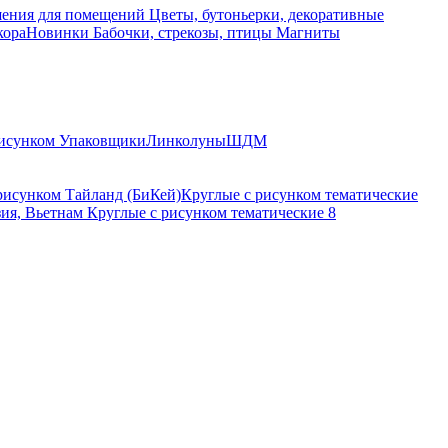
ения для помещений
Цветы, бутоньерки, декоративные
кора
Новинки
Бабочки, стрекозы, птицы
Магниты
исунком
Упаковщики
Линколуны
ШДМ
рисунком Тайланд (БиКей)
Круглые с рисунком тематические
зия, Вьетнам
Круглые с рисунком тематические 8