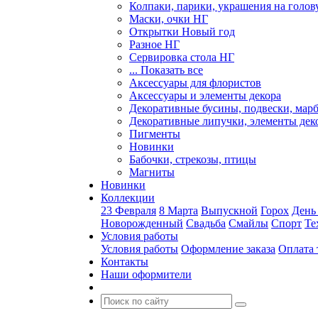
Колпаки, парики, украшения на голов
Маски, очки НГ
Открытки Новый год
Разное НГ
Сервировка стола НГ
... Показать все
Аксессуары для флористов
Аксессуары и элементы декора
Декоративные бусины, подвески, мар
Декоративные липучки, элементы дек
Пигменты
Новинки
Бабочки, стрекозы, птицы
Магниты
Новинки
Коллекции
23 Февраля
8 Марта
Выпускной
Горох
День
Новорожденный
Свадьба
Смайлы
Спорт
Те
Условия работы
Условия работы
Оформление заказа
Оплата 
Контакты
Наши оформители