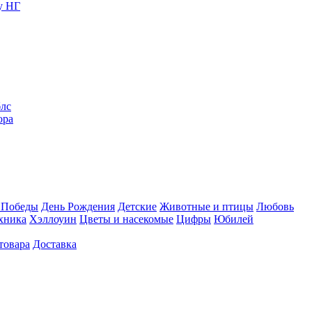
у НГ
блс
ора
 Победы
День Рождения
Детские
Животные и птицы
Любовь
хника
Хэллоуин
Цветы и насекомые
Цифры
Юбилей
товара
Доставка