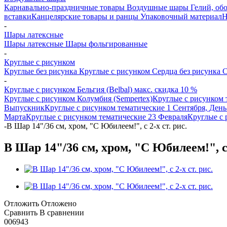
Карнавально-праздничные товары
Воздушные шары
Гелий, обо
вставки
Канцелярские товары и ранцы
Упаковочный материал
Н
-
Шары латексные
Шары латексные
Шары фольгированные
-
Круглые с рисунком
Круглые без рисунка
Круглые с рисунком
Сердца без рисунка
С
-
Круглые с рисунком Бельгия (Belbal) макс. скидка 10 %
Круглые с рисунком Колумбия (Sempertex)
Круглые с рисунком 
Выпускник
Круглые с рисунком тематические 1 Сентября, День
Марта
Круглые с рисунком тематические 23 Февраля
Круглые с 
-
B Шар 14"/36 см, хром, "С Юбилеем!", с 2-х ст. рис.
B Шар 14"/36 см, хром, "С Юбилеем!", с 
Отложить
Отложено
Сравнить
В сравнении
006943