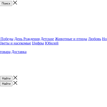
 Победы
День Рождения
Детские
Животные и птицы
Любовь
Но
Цветы и насекомые
Цифры
Юбилей
товара
Доставка