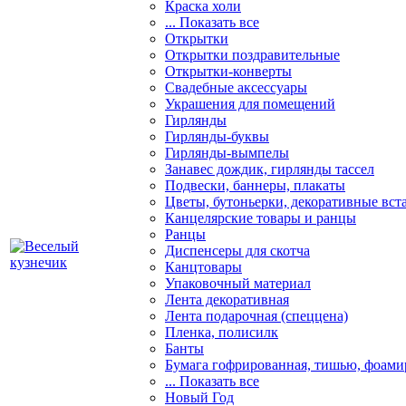
Краска холи
... Показать все
Открытки
Открытки поздравительные
Открытки-конверты
Свадебные аксессуары
Украшения для помещений
Гирлянды
Гирлянды-буквы
Гирлянды-вымпелы
Занавес дождик, гирлянды тассел
Подвески, баннеры, плакаты
Цветы, бутоньерки, декоративные вст
Канцелярские товары и ранцы
Ранцы
Диспенсеры для скотча
Канцтовары
Упаковочный материал
Лента декоративная
Лента подарочная (спеццена)
Пленка, полисилк
Банты
Бумага гофрированная, тишью, фоами
... Показать все
Новый Год