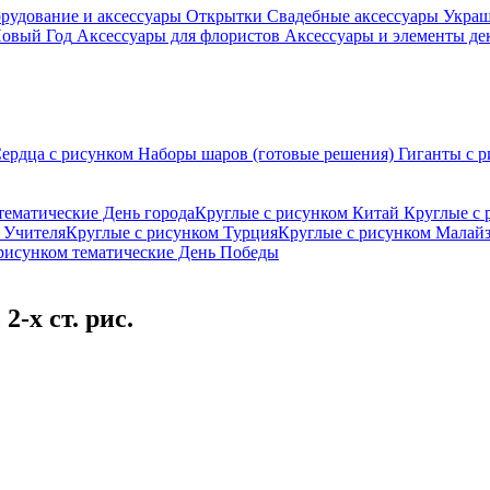
рудование и аксессуары
Открытки
Свадебные аксессуары
Украш
овый Год
Аксессуары для флористов
Аксессуары и элементы де
ердца с рисунком
Наборы шаров (готовые решения)
Гиганты с р
тематические День города
Круглые с рисунком Китай
Круглые с 
 Учителя
Круглые с рисунком Турция
Круглые с рисунком Малай
рисунком тематические День Победы
2-х ст. рис.