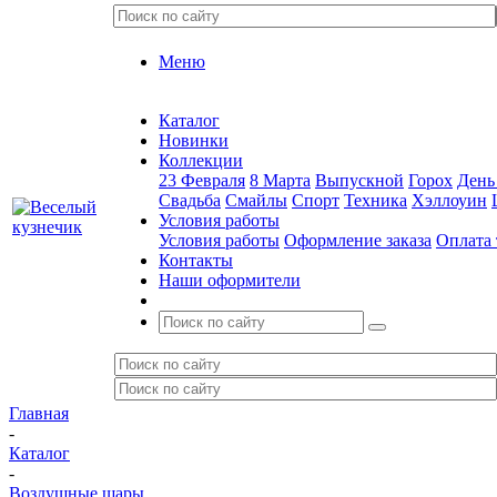
Меню
Каталог
Новинки
Коллекции
23 Февраля
8 Марта
Выпускной
Горох
День
Свадьба
Смайлы
Спорт
Техника
Хэллоуин
Условия работы
Условия работы
Оформление заказа
Оплата 
Контакты
Наши оформители
Главная
-
Каталог
-
Воздушные шары