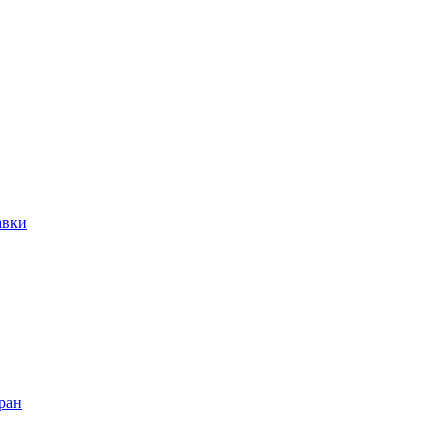
авки
ран