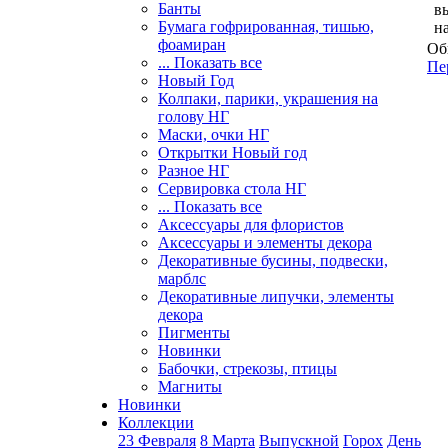
Банты
в
Бумага гофрированная, тишью,
н
фоамиран
Об
... Показать все
Пе
Новый Год
Колпаки, парики, украшения на
голову НГ
Маски, очки НГ
Открытки Новый год
Разное НГ
Сервировка стола НГ
... Показать все
Аксессуары для флористов
Аксессуары и элементы декора
Декоративные бусины, подвески,
марблс
Декоративные липучки, элементы
декора
Пигменты
Новинки
Бабочки, стрекозы, птицы
Магниты
Новинки
Коллекции
23 Февраля
8 Марта
Выпускной
Горох
День