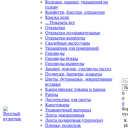
Колпаки, парики, украшения на
голову
Конфетти, блестки, серпантин
Краска холи
... Показать все
Открытки
Открытки поздравительные
Открытки-конверты
Свадебные аксессуары
Украшения для помещений
Гирлянды
Гирлянды-буквы
Гирлянды-вымпелы
Занавес дождик, гирлянды тассел
Подвески, баннеры, плакаты
Цветы, бутоньерки, декоративные
вставки
Канцелярские товары и ранцы
0
Ранцы
0
Диспенсеры для скотча
0
Канцтовары
Ко
Упаковочный материал
пу
Лента декоративная
Лента подарочная (спеццена)
К
Пленка, полисилк
И