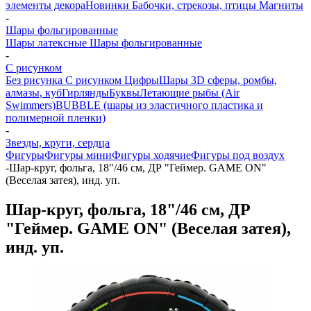
элементы декора
Новинки
Бабочки, стрекозы, птицы
Магниты
-
Шары фольгированные
Шары латексные
Шары фольгированные
-
С рисунком
Без рисунка
С рисунком
Цифры
Шары 3D сферы, ромбы,
алмазы, куб
Гирлянды
Буквы
Летающие рыбы (Air
Swimmers)
BUBBLE (шары из эластичного пластика и
полимерной пленки)
-
Звезды, круги, сердца
Фигуры
Фигуры мини
Фигуры ходячие
Фигуры под воздух
-
Шар-круг, фольга, 18"/46 см, ДР "Геймер. GAME ON"
(Веселая затея), инд. уп.
Шар-круг, фольга, 18"/46 см, ДР
"Геймер. GAME ON" (Веселая затея),
инд. уп.