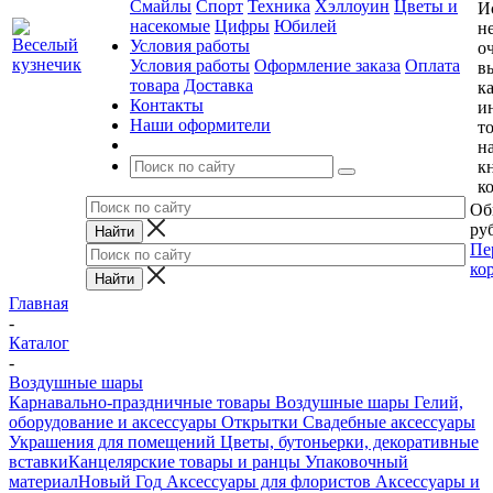
Смайлы
Спорт
Техника
Хэллоуин
Цветы и
И
насекомые
Цифры
Юбилей
н
Условия работы
о
Условия работы
Оформление заказа
Оплата
в
товара
Доставка
к
Контакты
и
Наши оформители
т
н
к
к
Об
руб
Пе
ко
Главная
-
Каталог
-
Воздушные шары
Карнавально-праздничные товары
Воздушные шары
Гелий,
оборудование и аксессуары
Открытки
Свадебные аксессуары
Украшения для помещений
Цветы, бутоньерки, декоративные
вставки
Канцелярские товары и ранцы
Упаковочный
материал
Новый Год
Аксессуары для флористов
Аксессуары и