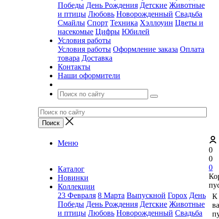
Победы
День Рождения
Детские
Животные
и птицы
Любовь
Новорожденный
Свадьба
Смайлы
Спорт
Техника
Хэллоуин
Цветы и
насекомые
Цифры
Юбилей
Условия работы
Условия работы
Оформление заказа
Оплата
товара
Доставка
Контакты
Наши оформители
Меню
0
0
0
Каталог
Ко
Новинки
пу
Коллекции
23 Февраля
8 Марта
Выпускной
Горох
День
К
Победы
День Рождения
Детские
Животные
в
и птицы
Любовь
Новорожденный
Свадьба
пу