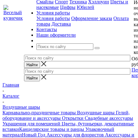
Смайлы
Спорт
Техника
Хэллоуин
Цветы и
И
насекомые
Цифры
Юбилей
н
Условия работы
о
Условия работы
Оформление заказа
Оплата
в
товара
Доставка
к
Контакты
и
Наши оформители
т
н
к
к
Об
руб
Пе
ко
Главная
-
Каталог
-
Воздушные шары
Карнавально-праздничные товары
Воздушные шары
Гелий,
оборудование и аксессуары
Открытки
Свадебные аксессуары
Украшения для помещений
Цветы, бутоньерки, декоративные
вставки
Канцелярские товары и ранцы
Упаковочный
материал
Новый Год
Аксессуары для флористов
Аксессуары и