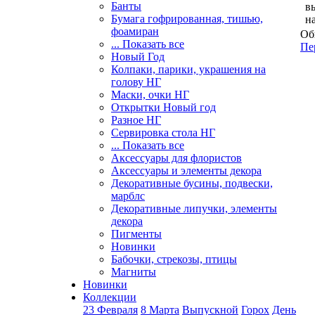
Банты
в
Бумага гофрированная, тишью,
н
фоамиран
Об
... Показать все
Пе
Новый Год
Колпаки, парики, украшения на
голову НГ
Маски, очки НГ
Открытки Новый год
Разное НГ
Сервировка стола НГ
... Показать все
Аксессуары для флористов
Аксессуары и элементы декора
Декоративные бусины, подвески,
марблс
Декоративные липучки, элементы
декора
Пигменты
Новинки
Бабочки, стрекозы, птицы
Магниты
Новинки
Коллекции
23 Февраля
8 Марта
Выпускной
Горох
День