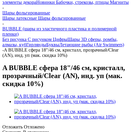
элементы декора
Новинки
Бабочки, стрекозы, птицы
Магниты
-
Шары фольгированные
Шары латексные
Шары фольгированные
-
BUBBLE (шары из эластичного пластика и полимерной
пленки)
Без рисунка
С рисунком
Цифры
Шары 3D сферы, ромбы,
алмазы, куб
Гирлянды
Буквы
Летающие рыбы (Air Swimmers)
-
A BUBBLE сфера 18"/46 см, кристалл, прозрачный/Clear
(AN), инд. уп (мак. скидка 10%)
A BUBBLE сфера 18"/46 см, кристалл,
прозрачный/Clear (AN), инд. уп (мак.
скидка 10%)
Отложить
Отложено