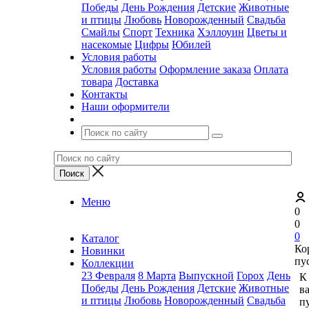
Победы
День Рождения
Детские
Животные
и птицы
Любовь
Новорожденный
Свадьба
Смайлы
Спорт
Техника
Хэллоуин
Цветы и
насекомые
Цифры
Юбилей
Условия работы
Условия работы
Оформление заказа
Оплата
товара
Доставка
Контакты
Наши оформители
Меню
0
0
0
Каталог
Ко
Новинки
пу
Коллекции
23 Февраля
8 Марта
Выпускной
Горох
День
К
Победы
День Рождения
Детские
Животные
в
и птицы
Любовь
Новорожденный
Свадьба
пу