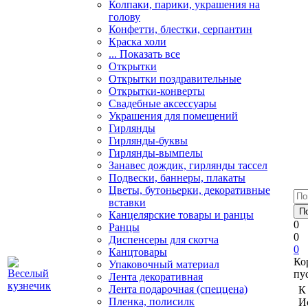
Колпаки, парики, украшения на
голову
Конфетти, блестки, серпантин
Краска холи
... Показать все
Открытки
Открытки поздравительные
Открытки-конверты
Свадебные аксессуары
Украшения для помещений
Гирлянды
Гирлянды-буквы
Гирлянды-вымпелы
Занавес дождик, гирлянды тассел
Подвески, баннеры, плакаты
Цветы, бутоньерки, декоративные
вставки
Канцелярские товары и ранцы
0
Ранцы
0
Диспенсеры для скотча
0
Канцтовары
Ко
Упаковочный материал
пу
Лента декоративная
Лента подарочная (спеццена)
К
Пленка, полисилк
И