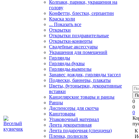
Колпаки, парики, украшения на
голову
Конфетти, блестки, серпантин
Краска холи
... Показать все
Открытки
Открытки поздравительные
Открытки-конверты
Свадебные аксессуары
Украшения для помещений
Гирлянды
Гирлянды-буквы
Гирлянды-вымпелы
Занавес дождик, гирлянды тассел
Подвески, баннеры, плакаты
Цветы, бутоньерки, декоративные
вставки
Канцелярские товары и ранцы
0
Ранцы
0
Диспенсеры для скотча
0
Канцтовары
Ко
Упаковочный материал
пу
Лента декоративная
Лента подарочная (спеццена)
К
Пленка, полисилк
И