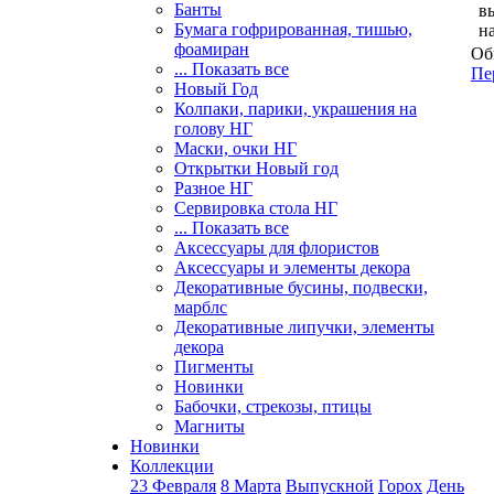
Банты
в
Бумага гофрированная, тишью,
н
фоамиран
Об
... Показать все
Пе
Новый Год
Колпаки, парики, украшения на
голову НГ
Маски, очки НГ
Открытки Новый год
Разное НГ
Сервировка стола НГ
... Показать все
Аксессуары для флористов
Аксессуары и элементы декора
Декоративные бусины, подвески,
марблс
Декоративные липучки, элементы
декора
Пигменты
Новинки
Бабочки, стрекозы, птицы
Магниты
Новинки
Коллекции
23 Февраля
8 Марта
Выпускной
Горох
День