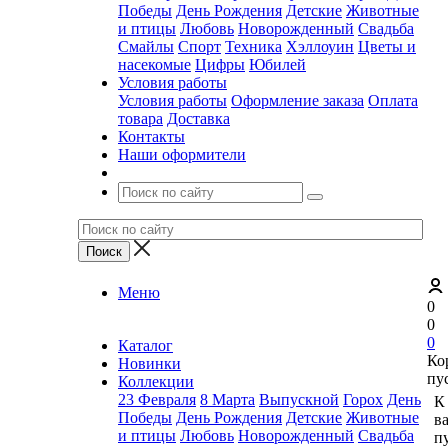
Победы
День Рождения
Детские
Животные
и птицы
Любовь
Новорожденный
Свадьба
Смайлы
Спорт
Техника
Хэллоуин
Цветы и
насекомые
Цифры
Юбилей
Условия работы
Условия работы
Оформление заказа
Оплата
товара
Доставка
Контакты
Наши оформители
Меню
0
0
0
Каталог
Ко
Новинки
пу
Коллекции
23 Февраля
8 Марта
Выпускной
Горох
День
К
Победы
День Рождения
Детские
Животные
в
и птицы
Любовь
Новорожденный
Свадьба
пу