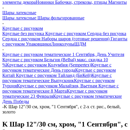
элементы декора
Новинки
Бабочки, стрекозы, птицы
Магниты
-
Шары латексные
Шары латексные
Шары фольгированные
-
Круглые с рисунком
Круглые без рисунка
Круглые с рисунком
Сердца без рисунка
Сердца с рисунком
Наборы шаров (готовые решения)
Гиганты
с рисунком
Упаковщики
Линколуны
ШДМ
-
Круглые с рисунком тематические 1 Сентября, День Учителя
Круглые с рисунком Бельгия (Belbal) макс. скидка 10
%
Круглые с рисунком Колумбия (Sempertex)
Круглые с
рисунком тематические День города
Круглые с рисунком
Китай
Круглые с рисунком Тайланд (БиКей)
Круглые с
рисунком тематические Выпускник
Круглые с рисунком
Турция
Круглые с рисунком Малайзия, Вьетнам
Круглые с
рисунком тематические 8 Марта
Круглые с рисунком
тематические 23 Февраля
Круглые с рисунком тематические
День Победы
-
K Шар 12"/30 см, хром, "1 Сентября", с 2-х ст. рис., белый,
золото
K Шар 12"/30 см, хром, "1 Сентября", с