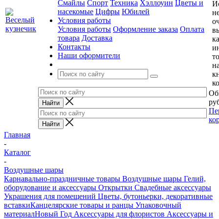
Смайлы
Спорт
Техника
Хэллоуин
Цветы и
И
насекомые
Цифры
Юбилей
н
Условия работы
о
Условия работы
Оформление заказа
Оплата
в
товара
Доставка
к
Контакты
и
Наши оформители
т
н
к
к
Об
руб
Пе
ко
Главная
-
Каталог
-
Воздушные шары
Карнавально-праздничные товары
Воздушные шары
Гелий,
оборудование и аксессуары
Открытки
Свадебные аксессуары
Украшения для помещений
Цветы, бутоньерки, декоративные
вставки
Канцелярские товары и ранцы
Упаковочный
материал
Новый Год
Аксессуары для флористов
Аксессуары и