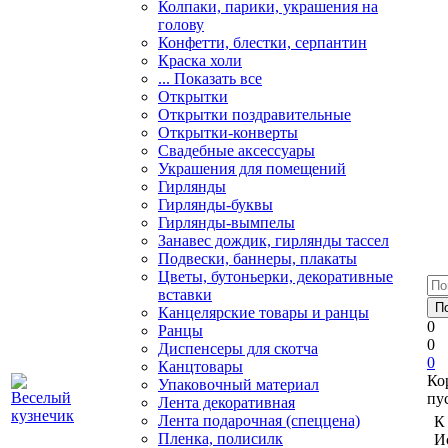
Колпаки, парики, украшения на
голову
Конфетти, блестки, серпантин
Краска холи
... Показать все
Открытки
Открытки поздравительные
Открытки-конверты
Свадебные аксессуары
Украшения для помещений
Гирлянды
Гирлянды-буквы
Гирлянды-вымпелы
Занавес дождик, гирлянды тассел
Подвески, баннеры, плакаты
Цветы, бутоньерки, декоративные
вставки
Канцелярские товары и ранцы
0
Ранцы
0
Диспенсеры для скотча
0
Канцтовары
Ко
Упаковочный материал
пу
Лента декоративная
Лента подарочная (спеццена)
К
Пленка, полисилк
И