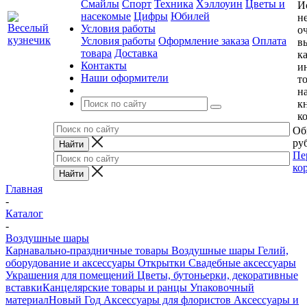
Смайлы
Спорт
Техника
Хэллоуин
Цветы и
И
насекомые
Цифры
Юбилей
н
Условия работы
о
Условия работы
Оформление заказа
Оплата
в
товара
Доставка
к
Контакты
и
Наши оформители
т
н
к
к
Об
руб
Пе
ко
Главная
-
Каталог
-
Воздушные шары
Карнавально-праздничные товары
Воздушные шары
Гелий,
оборудование и аксессуары
Открытки
Свадебные аксессуары
Украшения для помещений
Цветы, бутоньерки, декоративные
вставки
Канцелярские товары и ранцы
Упаковочный
материал
Новый Год
Аксессуары для флористов
Аксессуары и