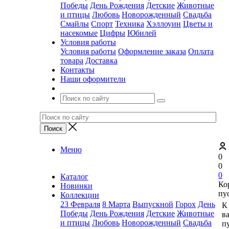
Победы
День Рождения
Детские
Животные
и птицы
Любовь
Новорожденный
Свадьба
Смайлы
Спорт
Техника
Хэллоуин
Цветы и
насекомые
Цифры
Юбилей
Условия работы
Условия работы
Оформление заказа
Оплата
товара
Доставка
Контакты
Наши оформители
Меню
0
0
0
Каталог
Ко
Новинки
пу
Коллекции
23 Февраля
8 Марта
Выпускной
Горох
День
К
Победы
День Рождения
Детские
Животные
в
и птицы
Любовь
Новорожденный
Свадьба
пу