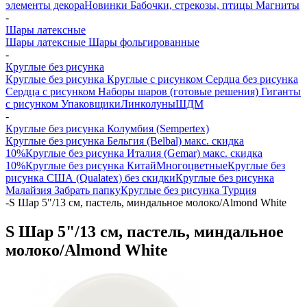
элементы декора
Новинки
Бабочки, стрекозы, птицы
Магниты
-
Шары латексные
Шары латексные
Шары фольгированные
-
Круглые без рисунка
Круглые без рисунка
Круглые с рисунком
Сердца без рисунка
Сердца с рисунком
Наборы шаров (готовые решения)
Гиганты
с рисунком
Упаковщики
Линколуны
ШДМ
-
Круглые без рисунка Колумбия (Sempertex)
Круглые без рисунка Бельгия (Belbal) макс. скидка
10%
Круглые без рисунка Италия (Gemar) макс. скидка
10%
Круглые без рисунка Китай
Многоцветные
Круглые без
рисунка США (Qualatex) без скидки
Круглые без рисунка
Малайзия
Забрать папку
Круглые без рисунка Турция
-
S Шар 5"/13 см, пастель, миндальное молоко/Almond White
S Шар 5"/13 см, пастель, миндальное
молоко/Almond White