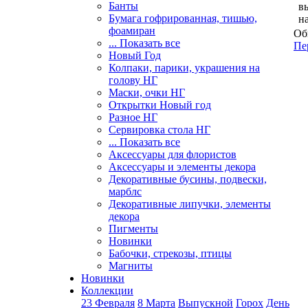
Банты
в
Бумага гофрированная, тишью,
н
фоамиран
Об
... Показать все
Пе
Новый Год
Колпаки, парики, украшения на
голову НГ
Маски, очки НГ
Открытки Новый год
Разное НГ
Сервировка стола НГ
... Показать все
Аксессуары для флористов
Аксессуары и элементы декора
Декоративные бусины, подвески,
марблс
Декоративные липучки, элементы
декора
Пигменты
Новинки
Бабочки, стрекозы, птицы
Магниты
Новинки
Коллекции
23 Февраля
8 Марта
Выпускной
Горох
День