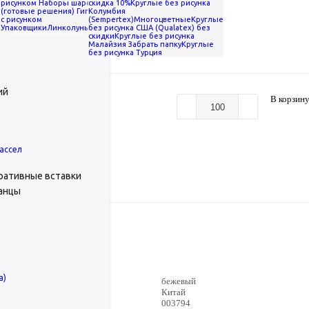
рисунком
Наборы шаров
скидка 10%
Круглые без рисунка
(готовые решения)
Гиганты
Колумбия
с рисунком
(Sempertex)
Многоцветные
Круглые
Упаковщики
Линколуны
без рисунка США (Qualatex) без
ШДМ
скидки
Круглые без рисунка
Малайзия
Забрать папку
Круглые
без рисунка Турция
ий
В корзин
ассел
ы
оративные вставки
ранцы
мпании
а)
бежевый
Китай
003794