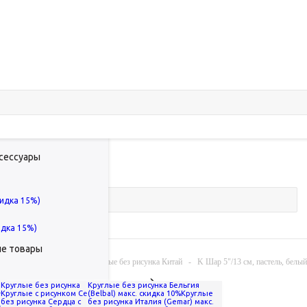
Минимальная сумма поку
ксессуары
кидка 15%)
идка 15%)
ые товары
Круглые без рисунка
-
Круглые без рисунка Китай
-
K Шар 5"/13 см, пастель, белый
й песок (Дон Баллон)
Круглые без рисунка
Круглые без рисунка Бельгия
на голову
Круглые с рисунком
Сердца
(Belbal) макс. скидка 10%
Круглые
без рисунка
Сердца с
без рисунка Италия (Gemar) макс.
ин