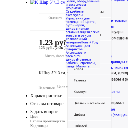
Детские
Гелий, оборудование
и аксессуары
Краска холи
Открытки
... Показать все
Свадебные
Животные и птицы
Открытки
аксессуары
003794
Отложить
Сравнить
Украшения для
Открытки поздравительные
помещений
Цветы,
Любовь
бутоньерки,
Открытки-конверты
декоративные
Свадебные аксессуары
вставки
Канцелярские
Новорожденный
товары и ранцы
Украшения для помещен
Упаковочный
1.23
руб.
/шт
материал
Новый Год
Гирлянды
Аксессуары для
Свадьба
123 руб. / упак (100шт)
флористов
Гирлянды-буквы
Аксессуары и
Много, более 5 упаковок
элементы
Гирлянды-вымпелы
Смайлы
декора
Новинки
Занавес дождик, гирлянды т
Бабочки, стрекозы,
птицы
Магниты
Подвески, баннеры, плакат
Спорт
K Шар 5"/13 см, пастель, белый песок (Дон Баллон)
Цветы, бутоньерки, дек
Канцелярские товары и 
Техника
Цена может отличаться от текущих цен ко
Ранцы
Поделиться
Диспенсеры для скотча
Хэллоуин
Характеристики
Канцтовары
Упаковочный материал
Отзывы о товаре
Цветы и насекомые
Лента декоративная
Задать вопрос
Цифры
Лента подарочная (спеццен
Цвет
Страна производства
Пленка, полисилк
Код товара
Юбилей
Банты