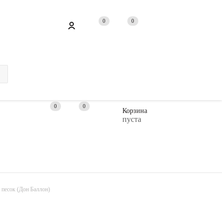
Войти в личный кабинет
пки 3000 рублей
0
0
0
0
0
0
Корзина
пуста
 песок (Дон Баллон)