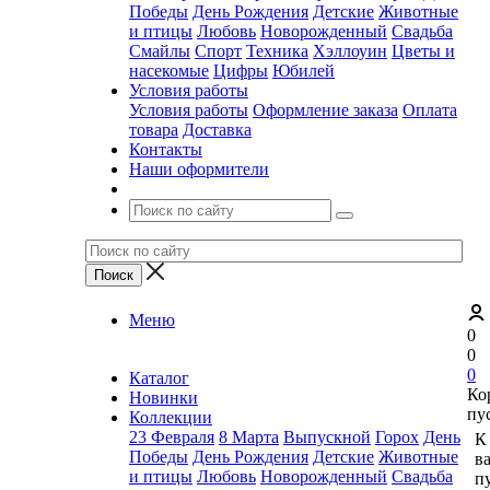
Победы
День Рождения
Детские
Животные
и птицы
Любовь
Новорожденный
Свадьба
Смайлы
Спорт
Техника
Хэллоуин
Цветы и
насекомые
Цифры
Юбилей
Условия работы
Условия работы
Оформление заказа
Оплата
товара
Доставка
Контакты
Наши оформители
Меню
0
0
0
Каталог
Ко
Новинки
пу
Коллекции
23 Февраля
8 Марта
Выпускной
Горох
День
К
Победы
День Рождения
Детские
Животные
в
и птицы
Любовь
Новорожденный
Свадьба
пу