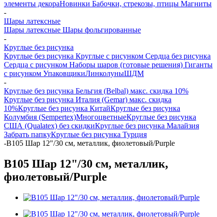
элементы декора
Новинки
Бабочки, стрекозы, птицы
Магниты
-
Шары латексные
Шары латексные
Шары фольгированные
-
Круглые без рисунка
Круглые без рисунка
Круглые с рисунком
Сердца без рисунка
Сердца с рисунком
Наборы шаров (готовые решения)
Гиганты
с рисунком
Упаковщики
Линколуны
ШДМ
-
Круглые без рисунка Бельгия (Belbal) макс. скидка 10%
Круглые без рисунка Италия (Gemar) макс. скидка
10%
Круглые без рисунка Китай
Круглые без рисунка
Колумбия (Sempertex)
Многоцветные
Круглые без рисунка
США (Qualatex) без скидки
Круглые без рисунка Малайзия
Забрать папку
Круглые без рисунка Турция
-
B105 Шар 12"/30 см, металлик, фиолетовый/Purple
B105 Шар 12"/30 см, металлик,
фиолетовый/Purple