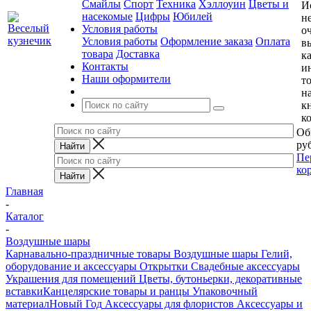
Смайлы
Спорт
Техника
Хэллоуин
Цветы и
И
насекомые
Цифры
Юбилей
н
Условия работы
о
Условия работы
Оформление заказа
Оплата
в
товара
Доставка
к
Контакты
и
Наши оформители
т
н
к
к
Об
руб
Пе
ко
Главная
-
Каталог
-
Воздушные шары
Карнавально-праздничные товары
Воздушные шары
Гелий,
оборудование и аксессуары
Открытки
Свадебные аксессуары
Украшения для помещений
Цветы, бутоньерки, декоративные
вставки
Канцелярские товары и ранцы
Упаковочный
материал
Новый Год
Аксессуары для флористов
Аксессуары и