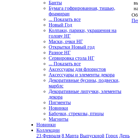
Банты
в
Бумага гофрированная, тишью,
н
фоамиран
Об
... Показать все
Пе
Новый Год
Колпаки, парики, украшения на
голову НГ
Маски, очки НГ
Открытки Новый год
Разное НГ
Сервировка стола НГ
... Показать все
Аксессуары для флористов
Аксессуары и элементы декора
Декоративные бусины, подвески,
марблс
Декоративные липучки, элементы
декора
Пигменты
Новинки
Бабочки, стрекозы, птицы
Магниты
Новинки
Коллекции
23 Февраля
8 Марта
Выпускной
Горох
День