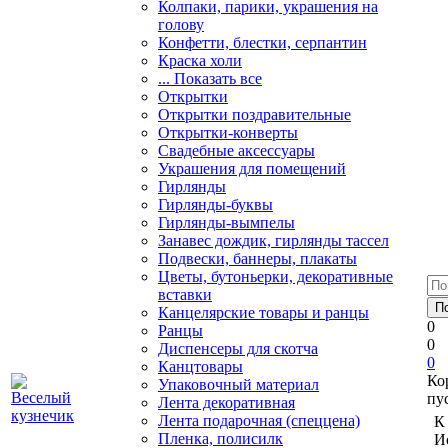
Колпаки, парики, украшения на
голову
Конфетти, блестки, серпантин
Краска холи
... Показать все
Открытки
Открытки поздравительные
Открытки-конверты
Свадебные аксессуары
Украшения для помещений
Гирлянды
Гирлянды-буквы
Гирлянды-вымпелы
Занавес дождик, гирлянды тассел
Подвески, баннеры, плакаты
Цветы, бутоньерки, декоративные
вставки
Канцелярские товары и ранцы
0
Ранцы
0
Диспенсеры для скотча
0
Канцтовары
Ко
Упаковочный материал
пу
Лента декоративная
Лента подарочная (спеццена)
К
Пленка, полисилк
И