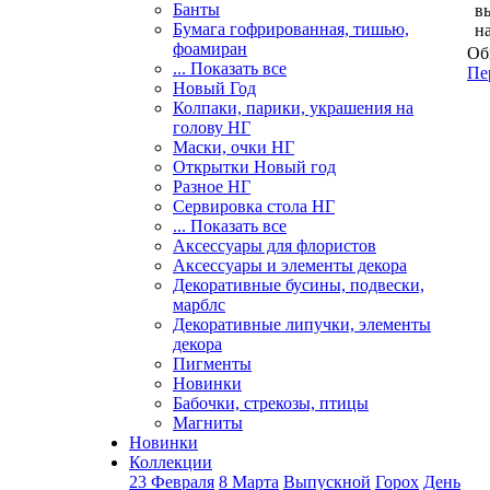
Банты
в
Бумага гофрированная, тишью,
н
фоамиран
Об
... Показать все
Пе
Новый Год
Колпаки, парики, украшения на
голову НГ
Маски, очки НГ
Открытки Новый год
Разное НГ
Сервировка стола НГ
... Показать все
Аксессуары для флористов
Аксессуары и элементы декора
Декоративные бусины, подвески,
марблс
Декоративные липучки, элементы
декора
Пигменты
Новинки
Бабочки, стрекозы, птицы
Магниты
Новинки
Коллекции
23 Февраля
8 Марта
Выпускной
Горох
День