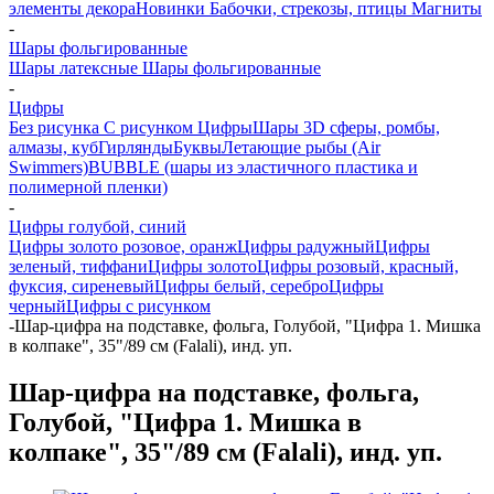
элементы декора
Новинки
Бабочки, стрекозы, птицы
Магниты
-
Шары фольгированные
Шары латексные
Шары фольгированные
-
Цифры
Без рисунка
С рисунком
Цифры
Шары 3D сферы, ромбы,
алмазы, куб
Гирлянды
Буквы
Летающие рыбы (Air
Swimmers)
BUBBLE (шары из эластичного пластика и
полимерной пленки)
-
Цифры голубой, синий
Цифры золото розовое, оранж
Цифры радужный
Цифры
зеленый, тиффани
Цифры золото
Цифры розовый, красный,
фуксия, сиреневый
Цифры белый, серебро
Цифры
черный
Цифры с рисунком
-
Шар-цифра на подставке, фольга, Голубой, "Цифра 1. Мишка
в колпаке", 35"/89 см (Falali), инд. уп.
Шар-цифра на подставке, фольга,
Голубой, "Цифра 1. Мишка в
колпаке", 35"/89 см (Falali), инд. уп.