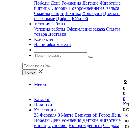
Победы
День Рождения
Детские
Животные
и птицы
Любовь
Новорожденный
Свадьба
Смайлы
Спорт
Техника
Хэллоуин
Цветы и
насекомые
Цифры
Юбилей
Условия работы
Условия работы
Оформление заказа
Оплата
товара
Доставка
Контакты
Наши оформители
Меню
0
0
0
Каталог
Ко
Новинки
пу
Коллекции
23 Февраля
8 Марта
Выпускной
Горох
День
К
Победы
День Рождения
Детские
Животные
в
и птицы
Любовь
Новорожденный
Свадьба
пу