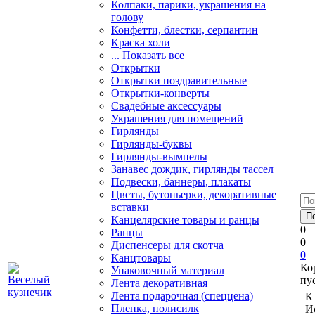
Колпаки, парики, украшения на
голову
Конфетти, блестки, серпантин
Краска холи
... Показать все
Открытки
Открытки поздравительные
Открытки-конверты
Свадебные аксессуары
Украшения для помещений
Гирлянды
Гирлянды-буквы
Гирлянды-вымпелы
Занавес дождик, гирлянды тассел
Подвески, баннеры, плакаты
Цветы, бутоньерки, декоративные
вставки
Канцелярские товары и ранцы
0
Ранцы
0
Диспенсеры для скотча
0
Канцтовары
Ко
Упаковочный материал
пу
Лента декоративная
Лента подарочная (спеццена)
К
Пленка, полисилк
И