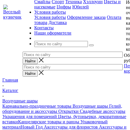
Смайлы
Спорт
Техника
Хэллоуин
Цветы и
И
насекомые
Цифры
Юбилей
н
Условия работы
о
Условия работы
Оформление заказа
Оплата
в
товара
Доставка
к
Контакты
и
Наши оформители
т
н
к
к
Об
руб
Пе
ко
Главная
-
Каталог
-
Воздушные шары
Карнавально-праздничные товары
Воздушные шары
Гелий,
оборудование и аксессуары
Открытки
Свадебные аксессуары
Украшения для помещений
Цветы, бутоньерки, декоративные
вставки
Канцелярские товары и ранцы
Упаковочный
материал
Новый Год
Аксессуары для флористов
Аксессуары и