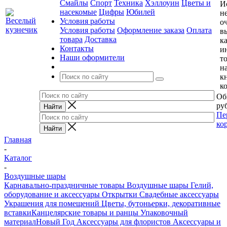
Смайлы
Спорт
Техника
Хэллоуин
Цветы и
И
насекомые
Цифры
Юбилей
н
Условия работы
о
Условия работы
Оформление заказа
Оплата
в
товара
Доставка
к
Контакты
и
Наши оформители
т
н
к
к
Об
руб
Пе
ко
Главная
-
Каталог
-
Воздушные шары
Карнавально-праздничные товары
Воздушные шары
Гелий,
оборудование и аксессуары
Открытки
Свадебные аксессуары
Украшения для помещений
Цветы, бутоньерки, декоративные
вставки
Канцелярские товары и ранцы
Упаковочный
материал
Новый Год
Аксессуары для флористов
Аксессуары и