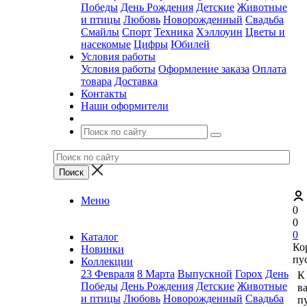
Победы
День Рождения
Детские
Животные
и птицы
Любовь
Новорожденный
Свадьба
Смайлы
Спорт
Техника
Хэллоуин
Цветы и
насекомые
Цифры
Юбилей
Условия работы
Условия работы
Оформление заказа
Оплата
товара
Доставка
Контакты
Наши оформители
Меню
0
0
0
Каталог
Ко
Новинки
пу
Коллекции
23 Февраля
8 Марта
Выпускной
Горох
День
К
Победы
День Рождения
Детские
Животные
в
и птицы
Любовь
Новорожденный
Свадьба
пу