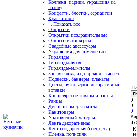
Колпаки, парики, украшения на
голову
Конфетти, блестки, серпантин
Краска холи
... Показать все
Открытки
Открытки поздравительные
Открытки-конверты
Свадебные аксессуары
Украшения для помещений
Гирлянды
Гирлянды-буквы
Гирлянды-вымпелы
Занавес дождик, гирлянды тассел
Подвески, баннеры, плакаты
Цветы, бутоньерки, декоративные
вставки
Канцелярские товары и ранцы
0
Ранцы
0
Диспенсеры для скотча
0
Канцтовары
Ко
Упаковочный материал
пу
Лента декоративная
Лента подарочная (спеццена)
К
Пленка, полисилк
И