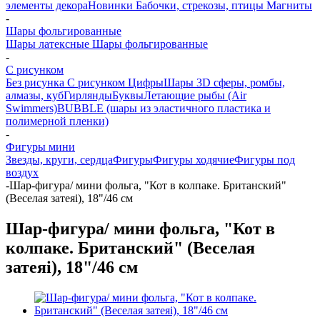
элементы декора
Новинки
Бабочки, стрекозы, птицы
Магниты
-
Шары фольгированные
Шары латексные
Шары фольгированные
-
С рисунком
Без рисунка
С рисунком
Цифры
Шары 3D сферы, ромбы,
алмазы, куб
Гирлянды
Буквы
Летающие рыбы (Air
Swimmers)
BUBBLE (шары из эластичного пластика и
полимерной пленки)
-
Фигуры мини
Звезды, круги, сердца
Фигуры
Фигуры ходячие
Фигуры под
воздух
-
Шар-фигура/ мини фольга, "Кот в колпаке. Британский"
(Веселая затеяi), 18"/46 см
Шар-фигура/ мини фольга, "Кот в
колпаке. Британский" (Веселая
затеяi), 18"/46 см