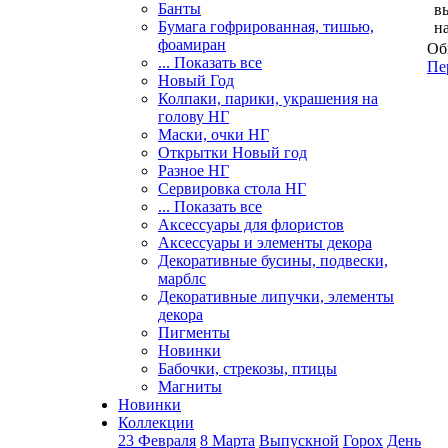
Банты
в
Бумага гофрированная, тишью,
н
фоамиран
Об
... Показать все
Пе
Новый Год
Колпаки, парики, украшения на
голову НГ
Маски, очки НГ
Открытки Новый год
Разное НГ
Сервировка стола НГ
... Показать все
Аксессуары для флористов
Аксессуары и элементы декора
Декоративные бусины, подвески,
марблс
Декоративные липучки, элементы
декора
Пигменты
Новинки
Бабочки, стрекозы, птицы
Магниты
Новинки
Коллекции
23 Февраля
8 Марта
Выпускной
Горох
День