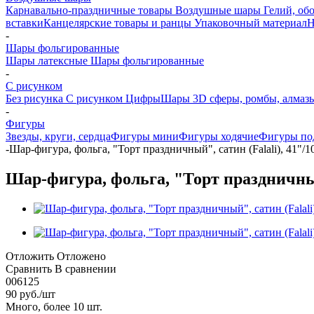
Карнавально-праздничные товары
Воздушные шары
Гелий, обо
вставки
Канцелярские товары и ранцы
Упаковочный материал
Н
-
Шары фольгированные
Шары латексные
Шары фольгированные
-
С рисунком
Без рисунка
С рисунком
Цифры
Шары 3D сферы, ромбы, алмазы
-
Фигуры
Звезды, круги, сердца
Фигуры мини
Фигуры ходячие
Фигуры по
-
Шар-фигура, фольга, "Торт праздничный", сатин (Falali), 41"/1
Шар-фигура, фольга, "Торт праздничный"
Отложить
Отложено
Сравнить
В сравнении
006125
90
руб.
/шт
Много, более 10 шт.