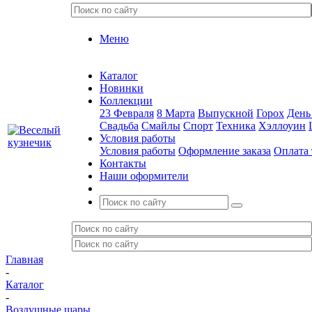
Меню
Каталог
Новинки
Коллекции
23 Февраля
8 Марта
Выпускной
Горох
День
Свадьба
Смайлы
Спорт
Техника
Хэллоуин
Условия работы
Условия работы
Оформление заказа
Оплата 
Контакты
Наши оформители
Главная
-
Каталог
-
Воздушные шары