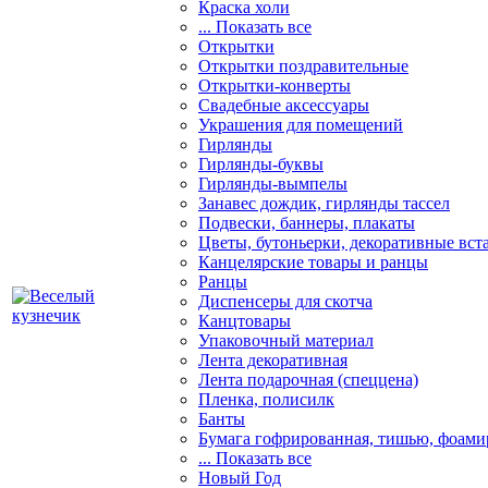
Краска холи
... Показать все
Открытки
Открытки поздравительные
Открытки-конверты
Свадебные аксессуары
Украшения для помещений
Гирлянды
Гирлянды-буквы
Гирлянды-вымпелы
Занавес дождик, гирлянды тассел
Подвески, баннеры, плакаты
Цветы, бутоньерки, декоративные вст
Канцелярские товары и ранцы
Ранцы
Диспенсеры для скотча
Канцтовары
Упаковочный материал
Лента декоративная
Лента подарочная (спеццена)
Пленка, полисилк
Банты
Бумага гофрированная, тишью, фоами
... Показать все
Новый Год