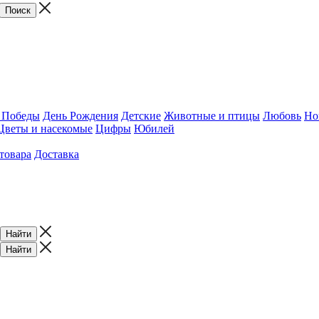
 Победы
День Рождения
Детские
Животные и птицы
Любовь
Но
Цветы и насекомые
Цифры
Юбилей
товара
Доставка