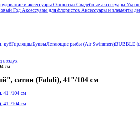
рудование и аксессуары
Открытки
Свадебные аксессуары
Украш
овый Год
Аксессуары для флористов
Аксессуары и элементы де
, куб
Гирлянды
Буквы
Летающие рыбы (Air Swimmers)
BUBBLE (ша
д воздух
04 см
, сатин (Falali), 41"/104 см