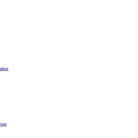
авки
ран