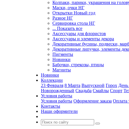
Колпаки, парики, украшения на голов
Маски, очки НГ
Открытки Новый год
Разное НГ
Сервировка стола НГ
... Показать все
Аксессуары для флористов
Аксессуары и элементы декора
Декоративные бусины, подвески, мар
Декоративные липучки, элементы дек
Пигменты
Новинки
Бабочки, стрекозы, птицы
Магниты
Новинки
Коллекции
23 Февраля
8 Марта
Выпускной
Горох
День
Новорожденный
Свадьба
Смайлы
Спорт
Те
Условия работы
Условия работы
Оформление заказа
Оплата 
Контакты
Наши оформители