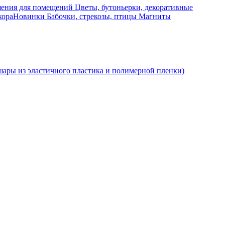
ения для помещений
Цветы, бутоньерки, декоративные
кора
Новинки
Бабочки, стрекозы, птицы
Магниты
ры из эластичного пластика и полимерной пленки)