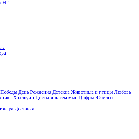
у НГ
блс
ора
 Победы
День Рождения
Детские
Животные и птицы
Любовь
хника
Хэллоуин
Цветы и насекомые
Цифры
Юбилей
товара
Доставка