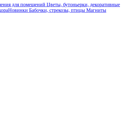
ения для помещений
Цветы, бутоньерки, декоративные
кора
Новинки
Бабочки, стрекозы, птицы
Магниты