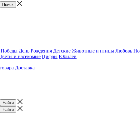
 Победы
День Рождения
Детские
Животные и птицы
Любовь
Но
Цветы и насекомые
Цифры
Юбилей
товара
Доставка