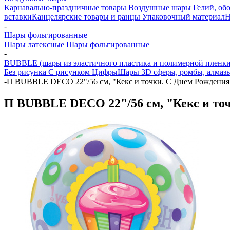
Карнавально-праздничные товары
Воздушные шары
Гелий, обо
вставки
Канцелярские товары и ранцы
Упаковочный материал
Н
-
Шары фольгированные
Шары латексные
Шары фольгированные
-
BUBBLE (шары из эластичного пластика и полимерной пленки
Без рисунка
С рисунком
Цифры
Шары 3D сферы, ромбы, алмазы
-
П BUBBLE DECO 22"/56 см, "Кекс и точки. С Днем Рождения"
П BUBBLE DECO 22"/56 см, "Кекс и точ