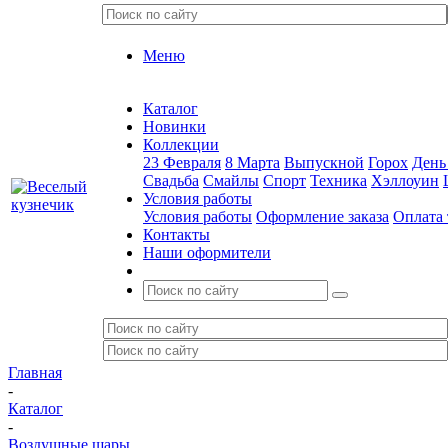
Меню
Каталог
Новинки
Коллекции
23 Февраля
8 Марта
Выпускной
Горох
День
Свадьба
Смайлы
Спорт
Техника
Хэллоуин
Условия работы
Условия работы
Оформление заказа
Оплата 
Контакты
Наши оформители
Главная
-
Каталог
-
Воздушные шары