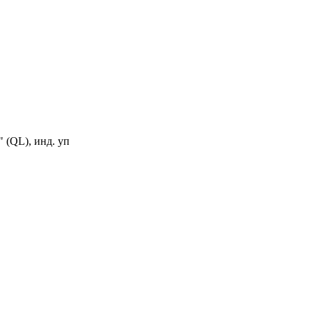
(QL), инд. уп