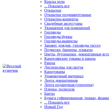
Краска холи
... Показать все
Открытки
Открытки поздравительные
Открытки-конверты
Свадебные аксессуары
Украшения для помещений
Гирлянды
Гирлянды-буквы
Гирлянды-вымпелы
Занавес дождик, гирлянды тассел
Подвески, баннеры, плакаты
Цветы, бутоньерки, декоративные вст
Канцелярские товары и ранцы
Ранцы
Диспенсеры для скотча
Канцтовары
Упаковочный материал
Лента декоративная
Лента подарочная (спеццена)
Пленка, полисилк
Банты
Бумага гофрированная, тишью, фоами
... Показать все
Новый Год