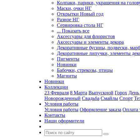
Колпаки, парики, украшения на голов
Маски, очки НГ
Открытки Новый год
Разное НГ
Сервировка стола НГ
... Показать все
Аксессуары для флористов
Аксессуары и элементы декора
Декоративные бусины, подвески, мар
Декоративные липучки, элементы дек
Пигменты
Новинки
Бабочки, стрекозы, птицы
Магниты
Новинки
Коллекции
23 Февраля
8 Марта
Выпускной
Горох
День
Новорожденный
Свадьба
Смайлы
Спорт
Те
Условия работы
Условия работы
Оформление заказа
Оплата 
Контакты
Наши оформители