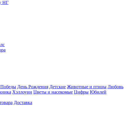
у НГ
блс
ора
 Победы
День Рождения
Детские
Животные и птицы
Любовь
хника
Хэллоуин
Цветы и насекомые
Цифры
Юбилей
товара
Доставка