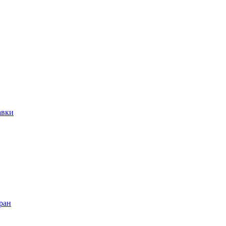
авки
ран