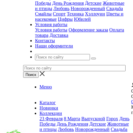
Победы
День Рождения
Детские
Животные
и птицы
Любовь
Новорожденный
Свадьба
Смайлы
Спорт
Техника
Хэллоуин
Цветы и
насекомые
Цифры
Юбилей
Условия работы
Условия работы
Оформление заказа
Оплата
товара
Доставка
Контакты
Наши оформители
Меню
Каталог
Новинки
Коллекции
23 Февраля
8 Марта
Выпускной
Горох
День
Победы
День Рождения
Детские
Животные
и птицы
Любовь
Новорожденный
Свадьба