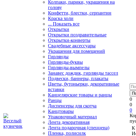
Колпаки, парики, украшения на
голову
Конфетти, блестки, серпантин
Краска холи
... Показать все
Открытки
Открытки поздравительные
Открытки-конверты
Свадебные аксессуары
Украшения для помещений
Гирлянды
Гирлянды-буквы
Гирлянды-вымпелы
Занавес дождик, гирлянды тассел
Подвески, баннеры, плакаты
Цветы, бутоньерки, декоративные
вставки
Канцелярские товары и ранцы
0
Ранцы
0
Диспенсеры для скотча
0
Канцтовары
Ко
Упаковочный материал
пу
Лента декоративная
Лента подарочная (спеццена)
К
Пленка, полисилк
И