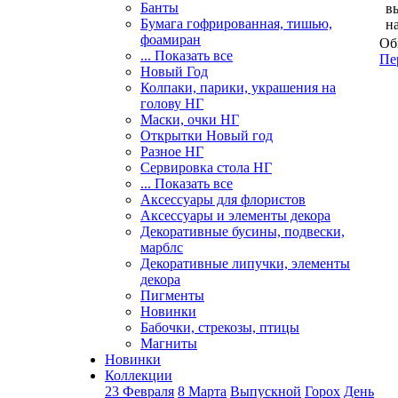
Банты
в
Бумага гофрированная, тишью,
н
фоамиран
Об
... Показать все
Пе
Новый Год
Колпаки, парики, украшения на
голову НГ
Маски, очки НГ
Открытки Новый год
Разное НГ
Сервировка стола НГ
... Показать все
Аксессуары для флористов
Аксессуары и элементы декора
Декоративные бусины, подвески,
марблс
Декоративные липучки, элементы
декора
Пигменты
Новинки
Бабочки, стрекозы, птицы
Магниты
Новинки
Коллекции
23 Февраля
8 Марта
Выпускной
Горох
День