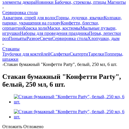
элементы декора
Новинки
Бабочки, стрекозы, птицы
Магниты
-
Сервировка стола
Аквагрим, спрей для волос
Горны, дудочки, язычки
Колпаки,
парики, украшения на голову
Конфетти, блестки,
серпантин
Краска холи
Маски, костюмы
Мыльные пузыри,
игрушки
Наборы для проведения праздника
Перья, лепестки
роз
Пиньяты
Разное
Свечи
Сервировка стола
Хлопушки, дым
-
Стаканы
Трубочки для коктейлей
Салфетки
Скатерти
Тарелки
Топперы,
шпажки
-
Стакан бумажный "Конфетти Party", белый, 250 мл, 6 шт.
Стакан бумажный "Конфетти Party",
белый, 250 мл, 6 шт.
Отложить
Отложено